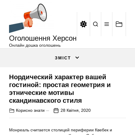
Оголошення
Перейти
Херсон
до
вмісту
Оголошення Херсон
Онлайн дошка оголошень
ЗМІСТ
Нордический характер вашей
гостиной: простая геометрия и
этнические мотивы
скандинавского стиля
Корисно знати
28 Квітня, 2020
Монреаль
считается столицей периферии Квебек и