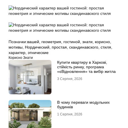
Позначки:
вашей
,
геометрия
,
гостиной
,
знати
,
корисно
,
мотивы
,
Нордический
,
простая
,
скандинавского
,
стиля
,
характер
,
этнические
Корисно Знати
Купити квартиру в Харкові,
стійкість ринку, програма
«єВідновлення» та вибір житла
3 Серпня, 2026
В чому переваги модульних
будинків
1 Серпня, 2026