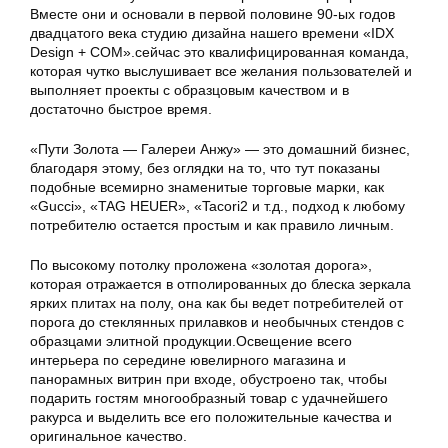
Вместе они и основали в первой половине 90-ых годов
двадцатого века студию дизайна нашего времени «IDX
Design + COM».сейчас это квалифицированная команда,
которая чутко выслушивает все желания пользователей и
выполняет проекты с образцовым качеством и в
достаточно быстрое время.
«Пути Золота — Галереи Анжу» — это домашний бизнес,
благодаря этому, без оглядки на то, что тут показаны
подобные всемирно знаменитые торговые марки, как
«Gucci», «TAG HEUER», «Tacori2 и т.д., подход к любому
потребителю остается простым и как правило личным.
По высокому потолку проложена «золотая дорога»,
которая отражается в отполированных до блеска зеркала
ярких плитах на полу, она как бы ведет потребителей от
порога до стеклянных прилавков и необычных стендов с
образцами элитной продукции.Освещение всего
интерьера по середине ювелирного магазина и
панорамных витрин при входе, обустроено так, чтобы
подарить гостям многообразный товар с удачнейшего
ракурса и выделить все его положительные качества и
оригинальное качество.