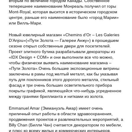
вторым по величине городом Канады. Собственное
теперешнее наименование
Монреаль
получил от горы
Mont-Royal, которая высится в историческом городском
центре, раньше его наименование было «город Марии»
или Вилль-Мари.
Новый ювелирный магазин «Chemins d’Or – Les Galeries
D’Anjou»(«Пути Золота — Галереи Анжу») в прошедшем
сезоне открыл собственные двери для посетителей.
Проект элитного бутика разрабатывали декораторы из
«IDX Design + COM» и они выполнили все что можно,
чтобы физически выявить наименование магазина –
«Пути Золота».Очень большие экспозиционные витрины
заключены в рамы под желтый металл, как бы указывая
путь для поклонников этого дорогого металла, стильный
фасад и три очень больших осветительного прибора
покрыты графикой, являющейся что-нибудь усредненное
между гранями бриллианта и нитками из золота.
Emmanuel Amar (Эммануэль Амар) имеет очень
приличный опыт работы в области здравоохранения,
продвижения проектов и развлекательных мероприятий, а
Billy Chan (Билли Чан) считается декоратором по мебели,
и плюс ко всему жилых и коммерческих интерьеров.