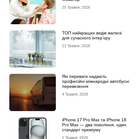
25 Травня, 2026
ТОП найкращих видів жалюзі
для сучасного інтер’єру
21 Травня, 2026
Які переваги надають
професійні міжнародні автобусні
перевезення
4 Травня, 2026
iРhone 17 Рro Мax та iРhone 18
Рro Мax — два покоління, один
стандарт преміуму
2 Травня, 2026