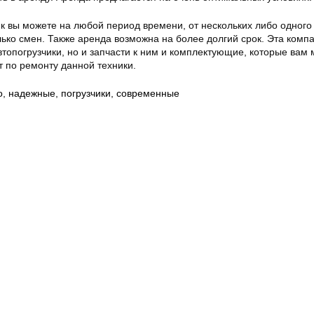
ик вы можете на любой период времени, от нескольких либо одного 
ько смен. Также аренда возможна на более долгий срок. Эта комп
втопогрузчики, но и запчасти к ним и комплектующие, которые вам 
т по ремонту данной техники.
о
,
надежные
,
погрузчики
,
современные