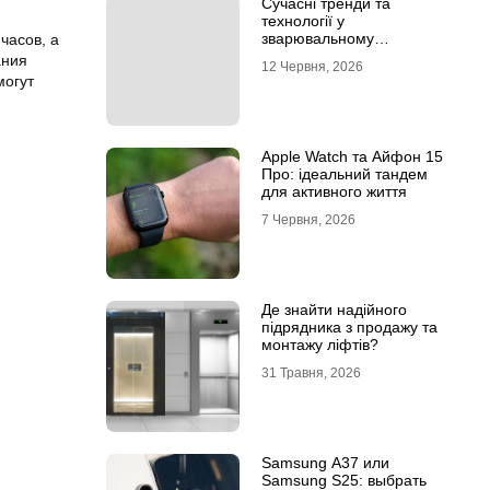
Сучасні тренди та
технології у
зварювальному
часов, а
обладнанні: інтернет-
ания
12 Червня, 2026
магазин Аргон
могут
Apple Watch та Айфон 15
Про: ідеальний тандем
для активного життя
7 Червня, 2026
Де знайти надійного
підрядника з продажу та
монтажу ліфтів?
31 Травня, 2026
Samsung A37 или
Samsung S25: выбрать