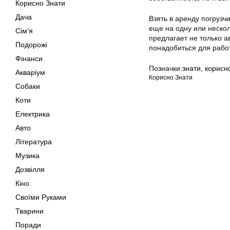
Корисно Знати
Дача
Взять в аренду погрузч
еще на одну или нескол
Сім'я
предлагает не только а
Подорожі
понадобиться для рабо
Фінанси
Позначки:
знати
,
корисн
Акваріум
Корисно Знати
Собаки
Коти
Електрика
Авто
Література
Музика
Дозвілля
Кіно
Своїми Руками
Тварини
Поради