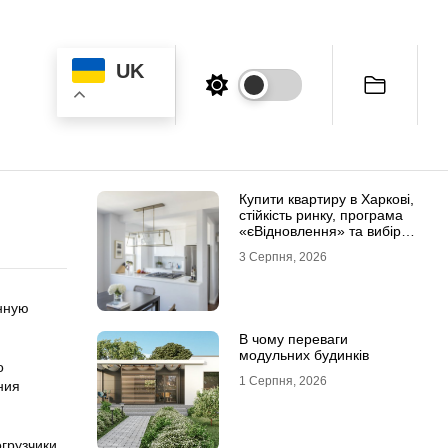
UK
Купити квартиру в Харкові,
стійкість ринку, програма
«єВідновлення» та вибір
житла
3 Серпня, 2026
нную
В чому переваги
модульних будинків
о
1 Серпня, 2026
ния
грузчики