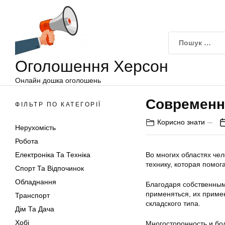
Оголошення
Перейти
Херсон
до
вмісту
Оголошення Херсон
Онлайн дошка оголошень
Современн
ФІЛЬТР ПО КАТЕГОРІЇ
Корисно знати
Нерухомість
Робота
Електроніка Та Техніка
Во многих областях че
технику, которая помог
Спорт Та Відпочинок
Обладнання
Благодаря собственным
применяться, их прим
Транспорт
складского типа.
Дім Та Дача
Хобі
Многосторонность и бо