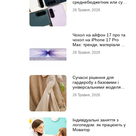
среднебюджетник или суб-
флагман
28 Травня, 2026
Чохол на айфон 17 про та
чохол на iPhone 17 Pro
Max: тренди, матеріали та
комфорт
28 Травня, 2026
Сучасні рішення для
гардеробу з базовими і
універсальними моделями
штанів
26 Травня, 2026
Індивідуальні заняття з
логопедом: як працюють у
Моватор