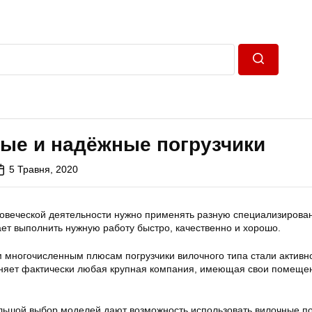
Пошук
ые и надёжные погрузчики
5 Травня, 2020
ловеческой деятельности нужно применять разную специализирова
ает выполнить нужную работу быстро, качественно и хорошо.
 многочисленным плюсам погрузчики вилочного типа стали активн
еняет фактически любая крупная компания, имеющая свои помеще
льшой выбор моделей дают возможность использовать вилочные по