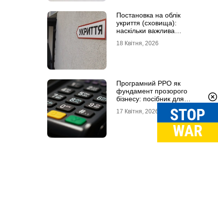
Постановка на облік
укриття (сховища):
наскільки важлива
кваліфікована допомога
18 Квітня, 2026
Програмний РРО як
фундамент прозорого
бізнесу: посібник для
сучасного ФОП
17 Квітня, 2026