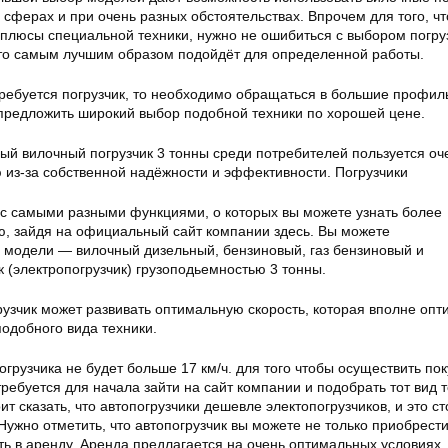
сферах и при очень разных обстоятельствах. Впрочем для того, ч
 плюсы специальной техники, нужно не ошибиться с выбором погру
 что самым лучшим образом подойдёт для определенной работы.
ребуется погрузчик, то необходимо обращаться в большие профи
предложить широкий выбор подобной техники по хорошей цене.
й вилочный погрузчик 3 тонны среди потребителей пользуется оч
 из-за собственной надёжности и эффективности. Погрузчики
с самыми разными функциями, о которых вы можете узнать более
 зайдя на официальный сайт компании здесь. Вы можете
модели — вилочный дизельный, бензиновый, газ бензиновый и
к (электропогрузчик) грузоподьемностью 3 тонны.
рузчик может развивать оптимальную скорость, которая вполне оп
одобного вида техники.
огрузчика не будет больше 17 км/ч. для того чтобы осуществить пок
требуется для начала зайти на сайт компании и подобрать тот вид т
т сказать, что автопогрузчики дешевле электопогрузчиков, и это ст
Нужно отметить, что автопогрузчик вы можете не только приобрести
ять в аренду. Аренда предлагается на очень оптимальных условиях.