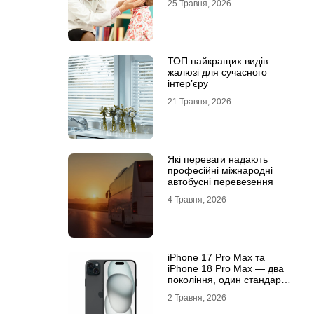
25 Травня, 2026
ТОП найкращих видів
жалюзі для сучасного
інтер’єру
21 Травня, 2026
Які переваги надають
професійні міжнародні
автобусні перевезення
4 Травня, 2026
iРhone 17 Рro Мax та
iРhone 18 Рro Мax — два
покоління, один стандарт
преміуму
2 Травня, 2026