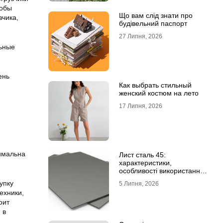
тобы
Що вам слід знати про
зчика,
будівельний паспорт
27 Липня, 2026
льные
ень
Как выбрать стильный
женский костюм на лето
17 Липня, 2026
тимальна
Лист сталь 45:
характеристики,
особливості використання
та відмінність від C45E
упку
5 Липня, 2026
ехники,
оит
 в