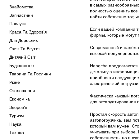
в самых разнообразных 
Знайомства
полностью оценить все
Запчастини
найти собственно тот,
Послуги
Если вашей компании т
Краса Та Здоров'я
фирмы, которые могут 
Для Дорослих
Современный и надёжны
Одяг Та Взуття
высокой популярностью
Дитячий Світ
Будівництво
Hangcha предлагаются 
детальную информацию,
Тварини Та Рослини
приобрести следующие 
Різне
электрический погрузчи
Оголошення
Фактически каждый пог
Економіка
для эксплуатирования п
Здоров'я
Простая скорость автоп
Туризм
автопогрузчика, вам по
Наука
который вам нужен. Стои
учитывать при выборе. 
Техніка
собственность, но и вз