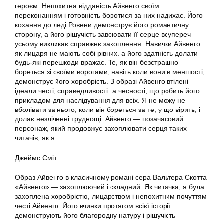
героєм. Непохитна відданість Айвенго своїм
переконанням і готовність боротися за них надихає. Його
кохання до леді Ровени демонструє його романтичну
сторону, а його рішучість завоювати її серце всупереч
усьому викликає справжнє захоплення. Навички Айвенго
як лицаря не мають собі рівних, а його здатність долати
будь-які перешкоди вражає. Те, як він безстрашно
бореться зі своїми ворогами, навіть коли вони в меншості,
демонструє його хоробрість. В образі Айвенго втілені
ідеали честі, справедливості та чесності, що робить його
прикладом для наслідування для всіх. Я не можу не
вболівати за нього, коли він бореться за те, у що вірить, і
долає незліченні труднощі. Айвенго — позачасовий
персонаж, який продовжує захоплювати серця таких
читачів, як я.
Джеймс Сміт
Образ Айвенго в класичному романі сера Вальтера Скотта
«Айвенго» — захоплюючий і складний. Як читачка, я була
захоплена хоробрістю, лицарством і непохитним почуттям
честі Айвенго. Його вчинки протягом всієї історії
демонструють його благородну натуру і рішучість