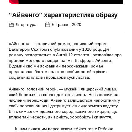
“Айвенго” характеристика образу
Література
6 Травня, 2020
«Айвенго» — історичний роман, написаний сером
Вальтером Скоттом і опублікований у 1820 році. Дія
роману розгортається в Англії 12 століття і розповідає про
пригоди молодого лицаря на ім’я Вілфред з Айвенго.
Відомий своїми яскравими персонажами, роман
представляє багате полотно особистостей з різних
соціальних класів і прошарків суспільства.
Айвенго, головний герой, — мужній і лицарський лицар,
який бореться за справедливість і честь. Незважаючи на
численні перешкоди, Айвенго залишається непохитним у
своїх переконаннях і дотримується лицарського кодексу.
Він є символом ідеального середньовічного лицаря, що
втілює такі чесноти, як вірність, хоробрість і співчуття.
Іншим видатним персонажем «Айвенго» є Ребекка,