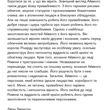
боротися за те, у що він вірить. Зовнішній вигляд Айвенго
також додає йому привабливості. З його гарними рисами
обличчя, міцною статурою і пронизливими блакитними
очима, він є втіленням лицаря в блискучих обладунках.
Але не лише зовнішність робить його привабливим; його
добре серце і щира турбота про інших роблять його по-
справжньому привабливим. Однією з найбільш
захоплюючих якостей Айвенго є його вірність. Він
залишається вірним своїм друзям і коханим, навіть перед
обличчям великих випробувань. Його незмінна вірність
королю Річарду заслуговує на особливу увагу, оскільки
демонструє його непохитну відданість своїй країні та
обов’язку лицаря. Крім того, кохання Айвенго до леді
Ровени є пристрасним і ніжним. Незважаючи на
перешкоди, які стоять на їхньому шляху, кохання Айвенго
до неї ніколи не слабшає. Його рішучість бути з нею
романтична і надихаюча. Загалом, Айвенго — це
персонаж, який втілює ідеали лицарства, хоробрості та
честі. Мене, як читачку, приваблює його чарівна
особистість і непохитна вірність. Його любов до леді
Ровени та відданість своїй країні роблять його гідним
захоплення та переконливим персонажем.
Джон Джонсон