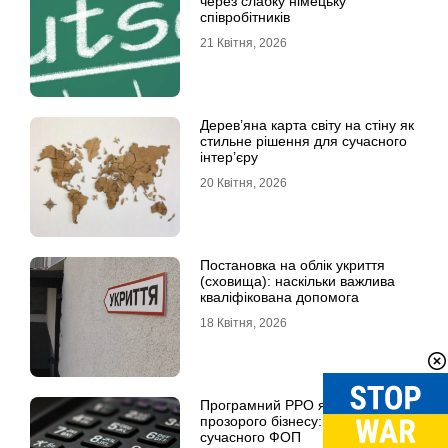
через слабку німецьку
співробітників
21 Квітня, 2026
Дерев’яна карта світу на стіну як
стильне рішення для сучасного
інтер’єру
20 Квітня, 2026
Постановка на облік укриття
(сховища): наскільки важлива
кваліфікована допомога
18 Квітня, 2026
Програмний РРО як фундамент
прозорого бізнесу: посібник для
сучасного ФОП