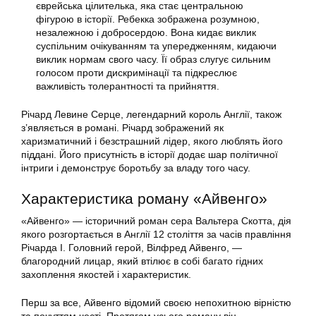
єврейська цілителька, яка стає центральною
фігурою в історії. Ребекка зображена розумною,
незалежною і добросердою. Вона кидає виклик
суспільним очікуванням та упередженням, кидаючи
виклик нормам свого часу. Її образ слугує сильним
голосом проти дискримінації та підкреслює
важливість толерантності та прийняття.
Річард Левине Серце, легендарний король Англії, також
з’являється в романі. Річард зображений як
харизматичний і безстрашний лідер, якого люблять його
піддані. Його присутність в історії додає шар політичної
інтриги і демонструє боротьбу за владу того часу.
Характеристика роману «Айвенго»
«Айвенго» — історичний роман сера Вальтера Скотта, дія
якого розгортається в Англії 12 століття за часів правління
Річарда I. Головний герой, Вілфред Айвенго, —
благородний лицар, який втілює в собі багато гідних
захоплення якостей і характеристик.
Перш за все, Айвенго відомий своєю непохитною вірністю