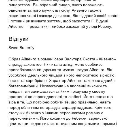
лицарством. Він вправний лицар, якого поважають
однолітки за його мужність і силу. Айвенго також є
людиною честі і завжди діє чесно. Він відданий своїй країні
і готовий ризикувати життям, щоб захистити її. В душі
Айвенго — романтик і глибоко закоханий у леді Ровену.
Відгуки
SweetButterfly
Образ Айвенго в романі сера Вальтера Скотта «Айвенго»
справді захоплює. Як читача-жінку, мене особливо
приваблювала лицарська та мужня натура Айвенго. Він
уособлює ідеального лицаря з його непохитною вірністю,
честю та хоробрістю. Характер Айвенго також складний і
багатовимірний. Незважаючи на численні виклики та
невдачі, він залишається стійким і рішучим у своєму
прагненні до справедливості та любові. Його непохитна
віра в те, що потрібно робити те, що правильно, навіть
перед обличчям негараздів, справді надихає. Крім того,
стосунки Айвенго з іншими персонажами роману є
переконливими. Його кохання до Ребекки, єврейської
цілительки, кидає виклик тогочасним соціальним нормам і