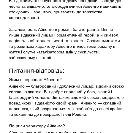
Він дотримується суворого кодексу поведінки і завжди діє
чесно та відважно. Благородні вчинки Айвенго надихають
оточуючих і, зрештою, призводять до торжества
справедливості.
Загалом, роль Айвенго в романі багатогранна. Він не
лише відважний лицар і романтичний герой, а й символ
національної гордості, честі та вірності. Своїми вчинками
та розвитком характеру Айвенго втілює теми роману в
життя і слугує каталізатором змін у суспільстві,
зображеному в історії.
Питання-відповідь:
Яким є персонаж Айвенго?
Айвенго — благородний і доблесний лицар, відомий своєю
силою і відвагою. Він добре вправний у бою, вірний і
благородний чоловік. Він також відомий своєю лицарською
поведінкою і відданістю своїй країні. Айвенго — складний
персонаж, який розривається між любов’ю до своєї країни
та коханням до прекрасної леді Ровени.
Які риси характеру Айвенго?
Айвенго відомий своєю хоробрістю, вірністю та