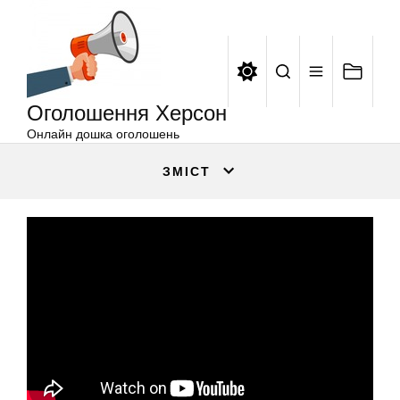
Оголошення
Перейти
Херсон
до
вмісту
Оголошення Херсон
Онлайн дошка оголошень
ЗМІСТ