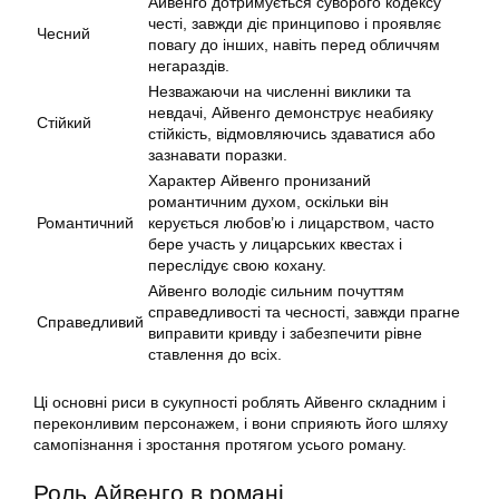
Айвенго дотримується суворого кодексу
честі, завжди діє принципово і проявляє
Чесний
повагу до інших, навіть перед обличчям
негараздів.
Незважаючи на численні виклики та
невдачі, Айвенго демонструє неабияку
Стійкий
стійкість, відмовляючись здаватися або
зазнавати поразки.
Характер Айвенго пронизаний
романтичним духом, оскільки він
Романтичний
керується любов’ю і лицарством, часто
бере участь у лицарських квестах і
переслідує свою кохану.
Айвенго володіє сильним почуттям
справедливості та чесності, завжди прагне
Справедливий
виправити кривду і забезпечити рівне
ставлення до всіх.
Ці основні риси в сукупності роблять Айвенго складним і
переконливим персонажем, і вони сприяють його шляху
самопізнання і зростання протягом усього роману.
Роль Айвенго в романі