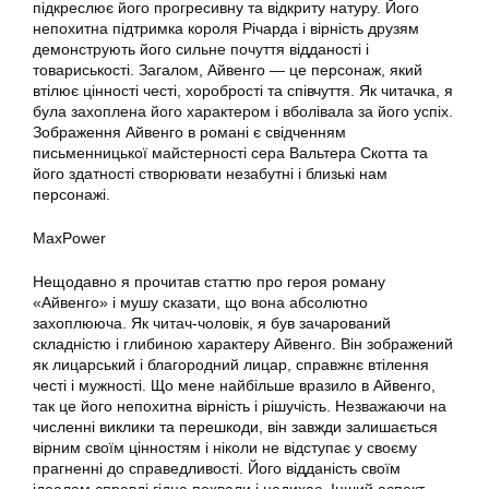
підкреслює його прогресивну та відкриту натуру. Його
непохитна підтримка короля Річарда і вірність друзям
демонструють його сильне почуття відданості і
товариськості. Загалом, Айвенго — це персонаж, який
втілює цінності честі, хоробрості та співчуття. Як читачка, я
була захоплена його характером і вболівала за його успіх.
Зображення Айвенго в романі є свідченням
письменницької майстерності сера Вальтера Скотта та
його здатності створювати незабутні і близькі нам
персонажі.
MaxPower
Нещодавно я прочитав статтю про героя роману
«Айвенго» і мушу сказати, що вона абсолютно
захоплююча. Як читач-чоловік, я був зачарований
складністю і глибиною характеру Айвенго. Він зображений
як лицарський і благородний лицар, справжнє втілення
честі і мужності. Що мене найбільше вразило в Айвенго,
так це його непохитна вірність і рішучість. Незважаючи на
численні виклики та перешкоди, він завжди залишається
вірним своїм цінностям і ніколи не відступає у своєму
прагненні до справедливості. Його відданість своїм