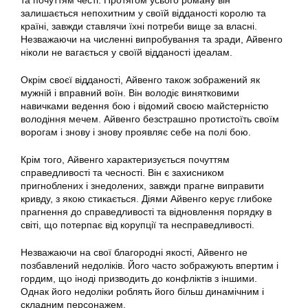
та почуттям честі. Протягом усього роману він
залишається непохитним у своїй відданості королю та
країні, завжди ставлячи їхні потреби вище за власні.
Незважаючи на численні випробування та зради, Айвенго
ніколи не вагається у своїй відданості ідеалам.
Окрім своєї відданості, Айвенго також зображений як
мужній і вправний воїн. Він володіє винятковими
навичками ведення бою і відомий своєю майстерністю
володіння мечем. Айвенго безстрашно протистоїть своїм
ворогам і знову і знову проявляє себе на полі бою.
Крім того, Айвенго характеризується почуттям
справедливості та чесності. Він є захисником
пригноблених і знедолених, завжди прагне виправити
кривду, з якою стикається. Діями Айвенго керує глибоке
прагнення до справедливості та відновлення порядку в
світі, що потерпає від корупції та несправедливості.
Незважаючи на свої благородні якості, Айвенго не
позбавлений недоліків. Його часто зображують впертим і
гордим, що іноді призводить до конфліктів з іншими.
Однак його недоліки роблять його більш динамічним і
складним персонажем.