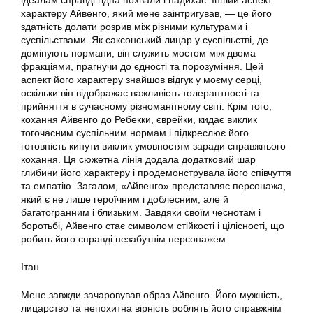
ідеалам справді гідна похвали і надихає. Інший аспект
характеру Айвенго, який мене заінтригував, — це його
здатність долати розрив між різними культурами і
суспільствами. Як саксонський лицар у суспільстві, де
домінують нормани, він служить мостом між двома
фракціями, прагнучи до єдності та порозуміння. Цей
аспект його характеру знайшов відгук у моєму серці,
оскільки він відображає важливість толерантності та
прийняття в сучасному різноманітному світі. Крім того,
кохання Айвенго до Ребекки, єврейки, кидає виклик
тогочасним суспільним нормам і підкреслює його
готовність кинути виклик умовностям заради справжнього
кохання. Ця сюжетна лінія додала додатковий шар
глибини його характеру і продемонструвала його співчуття
та емпатію. Загалом, «Айвенго» представляє персонажа,
який є не лише героїчним і доблесним, але й
багатогранним і близьким. Завдяки своїм чеснотам і
боротьбі, Айвенго стає символом стійкості і цілісності, що
робить його справді незабутнім персонажем
Ітан
Мене завжди зачаровував образ Айвенго. Його мужність,
лицарство та непохитна вірність роблять його справжнім