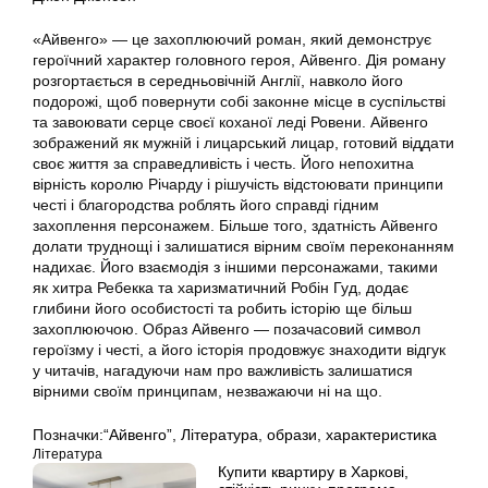
«Айвенго» — це захоплюючий роман, який демонструє
героїчний характер головного героя, Айвенго. Дія роману
розгортається в середньовічній Англії, навколо його
подорожі, щоб повернути собі законне місце в суспільстві
та завоювати серце своєї коханої леді Ровени. Айвенго
зображений як мужній і лицарський лицар, готовий віддати
своє життя за справедливість і честь. Його непохитна
вірність королю Річарду і рішучість відстоювати принципи
честі і благородства роблять його справді гідним
захоплення персонажем. Більше того, здатність Айвенго
долати труднощі і залишатися вірним своїм переконанням
надихає. Його взаємодія з іншими персонажами, такими
як хитра Ребекка та харизматичний Робін Гуд, додає
глибини його особистості та робить історію ще більш
захоплюючою. Образ Айвенго — позачасовий символ
героїзму і честі, а його історія продовжує знаходити відгук
у читачів, нагадуючи нам про важливість залишатися
вірними своїм принципам, незважаючи ні на що.
Позначки:
“Айвенго”
,
Література
,
образи
,
характеристика
Література
Купити квартиру в Харкові,