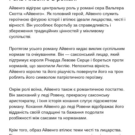
Айвенго відіграє центральну роль у романі сера Вальтера
Скотта «Айвенго». Як головний герой, Айвенго служить
героїчною фігурою історії і втілює ідеали лицарства, честі і
вірності. Він уособлює боротьбу за справедливість і
збереження традиційних цінностей у мінливому
суспільстві.
Протягом усього роману Айвенго кидає виклик суспільним
нормам та очікуванням. Він — саксонський лицар, який
підтримує короля Річарда Левове Серце і бореться проти
норманів, що захопили Англію. Непохитна вірність
Айвенго королю та його рішучість повернути його на трон
роблять його символом патріотичного героїзму.
Окрім ролі воїна, Айвенго також є романтичною постаттю.
Він закоханий у леді Ровену, прекрасну саксонську
аристократку, і їхня історія кохання слугує підсюжетом
роману. Кохання Айвенго до леді Ровени відображає його
відданість своїй спадщині та бажання подолати
розбіжності між саксами та норманами.
Крім того, образ Айвенго втілює теми честі та лицарства.