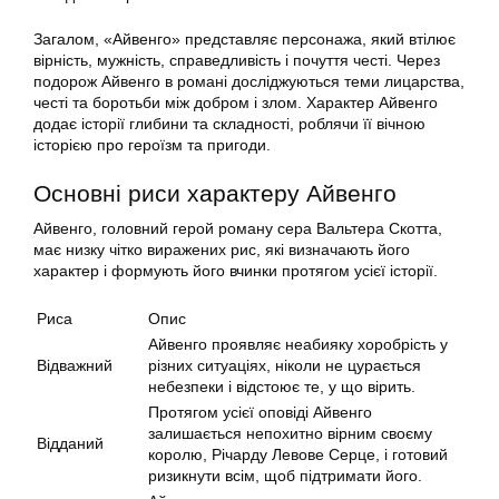
Загалом, «Айвенго» представляє персонажа, який втілює
вірність, мужність, справедливість і почуття честі. Через
подорож Айвенго в романі досліджуються теми лицарства,
честі та боротьби між добром і злом. Характер Айвенго
додає історії глибини та складності, роблячи її вічною
історією про героїзм та пригоди.
Основні риси характеру Айвенго
Айвенго, головний герой роману сера Вальтера Скотта,
має низку чітко виражених рис, які визначають його
характер і формують його вчинки протягом усієї історії.
Риса
Опис
Айвенго проявляє неабияку хоробрість у
Відважний
різних ситуаціях, ніколи не цурається
небезпеки і відстоює те, у що вірить.
Протягом усієї оповіді Айвенго
залишається непохитно вірним своєму
Відданий
королю, Річарду Левове Серце, і готовий
ризикнути всім, щоб підтримати його.