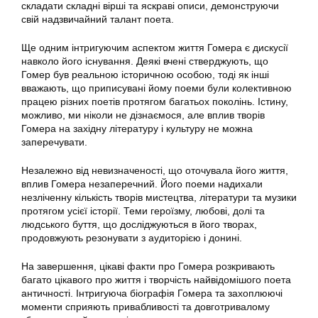
складати складні вірші та яскраві описи, демонструючи
свій надзвичайний талант поета.
Ще одним інтригуючим аспектом життя Гомера є дискусії
навколо його існування. Деякі вчені стверджують, що
Гомер був реальною історичною особою, тоді як інші
вважають, що приписувані йому поеми були колективною
працею різних поетів протягом багатьох поколінь. Істину,
можливо, ми ніколи не дізнаємося, але вплив творів
Гомера на західну літературу і культуру не можна
заперечувати.
Незалежно від невизначеності, що оточувала його життя,
вплив Гомера незаперечний. Його поеми надихали
незліченну кількість творів мистецтва, літератури та музики
протягом усієї історії. Теми героїзму, любові, долі та
людського буття, що досліджуються в його творах,
продовжують резонувати з аудиторією і донині.
На завершення, цікаві факти про Гомера розкривають
багато цікавого про життя і творчість найвідомішого поета
античності. Інтригуюча біографія Гомера та захоплюючі
моменти сприяють привабливості та довготривалому