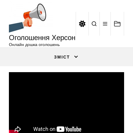
Оголошення
Перейти
Херсон
до
вмісту
Оголошення Херсон
Онлайн дошка оголошень
ЗМІСТ