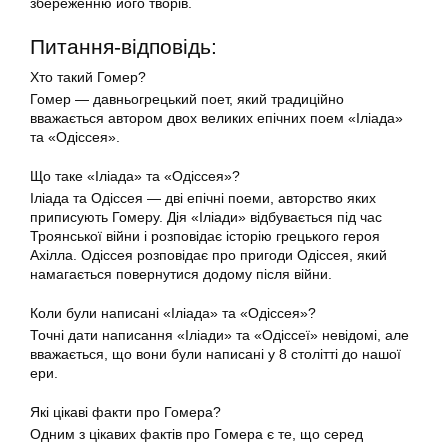
збереженню його творів.
Питання-відповідь:
Хто такий Гомер?
Гомер — давньогрецький поет, який традиційно
вважається автором двох великих епічних поем «Іліада»
та «Одіссея».
Що таке «Іліада» та «Одіссея»?
Іліада та Одіссея — дві епічні поеми, авторство яких
приписують Гомеру. Дія «Іліади» відбувається під час
Троянської війни і розповідає історію грецького героя
Ахілла. Одіссея розповідає про пригоди Одіссея, який
намагається повернутися додому після війни.
Коли були написані «Іліада» та «Одіссея»?
Точні дати написання «Іліади» та «Одіссеї» невідомі, але
вважається, що вони були написані у 8 столітті до нашої
ери.
Які цікаві факти про Гомера?
Одним з цікавих фактів про Гомера є те, що серед