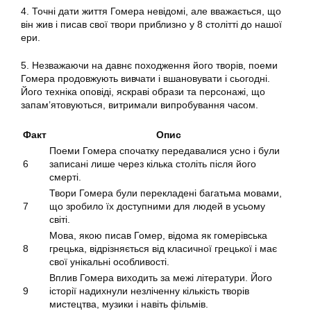
4. Точні дати життя Гомера невідомі, але вважається, що
він жив і писав свої твори приблизно у 8 столітті до нашої
ери.
5. Незважаючи на давнє походження його творів, поеми
Гомера продовжують вивчати і вшановувати і сьогодні.
Його техніка оповіді, яскраві образи та персонажі, що
запам’ятовуються, витримали випробування часом.
Факт
Опис
Поеми Гомера спочатку передавалися усно і були
6
записані лише через кілька століть після його
смерті.
Твори Гомера були перекладені багатьма мовами,
7
що зробило їх доступними для людей в усьому
світі.
Мова, якою писав Гомер, відома як гомерівська
8
грецька, відрізняється від класичної грецької і має
свої унікальні особливості.
Вплив Гомера виходить за межі літератури. Його
9
історії надихнули незліченну кількість творів
мистецтва, музики і навіть фільмів.