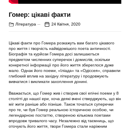
Гомер: цікаві факти
Література
24 Квітня, 2020
Цікаві факти про Гомера розкажуть вам багато цікавого
про життя і творчість найвідомішого поета античності.
Біографія та курйози Гомера досі залишаються
предметом численних суперечок і домислів, оскільки
конкретної інформації про його життя збереглося дуже
мало. Однак його поеми, «Іліада» та «Одіссея», справили
глибокий вплив на західну літературу і продовжують
вивчатися і викликати захоплення донині.
Вважається, що Гомер жив і створив свої епічні поеми у 8
столітті до нашої ери, хоча деякі вчені стверджують, що він
міг жити раніше або пізніше. Також точаться суперечки
про те, чи був Гомер реальною історичною особою, чи
легендарною постаттю, створеною кількома поетами
впродовж тривалого часу. Незалежно від таємниць, що
оточують його життя, твори Гомера стали наріжним