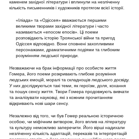
каменем західної літератури і вплинули на незліченну
кількість письменників і художників протягом всієї історії.
«Іліада» та «Одіссея» вважаються першими
великими творами західної літератури і часто
називаються «епосом епосів». Ці поеми
розповідають історію Троянської війни та пригод
Одіссея відповідно. Вони сповнені захопливими
персонажами, драматичними подіями та глибоким
розумінням людської природи.
Незважаючи на брак інформації про особисте життя
Гомера, його поеми розкривають глибоке розуміння
людських емоцій, моралі та складнощів людського досвіду.
У них досліджуються такі теми, як героїзм, доля, кохання
та пошук сенсу життя. Твори Гомера продовжують вивчати
та аналізувати науковці, які з кожним прочитанням
відкривають нові шари сенсу.
Незалежно від того, чи був Гомер реальною історичною
особою, чи міфічним витвором, його вплив на літературу
та культуру неможливо заперечити. Його вірші надихали
незліченну кількість адаптацій, переказів та інтерпретацій