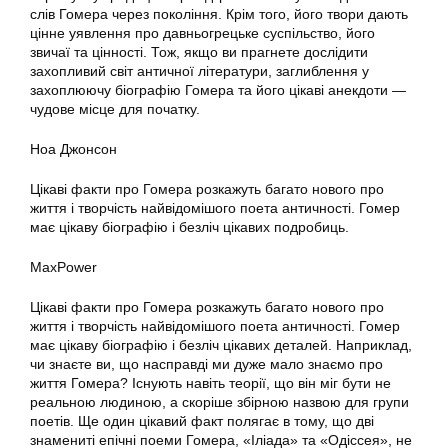
слів Гомера через покоління. Крім того, його твори дають
цінне уявлення про давньогрецьке суспільство, його
звичаї та цінності. Тож, якщо ви прагнете дослідити
захопливий світ античної літератури, заглиблення у
захоплюючу біографію Гомера та його цікаві анекдоти —
чудове місце для початку.
Ноа Джонсон
Цікаві факти про Гомера розкажуть багато нового про
життя і творчість найвідомішого поета античності. Гомер
має цікаву біографію і безліч цікавих подробиць.
MaxPower
Цікаві факти про Гомера розкажуть багато нового про
життя і творчість найвідомішого поета античності. Гомер
має цікаву біографію і безліч цікавих деталей. Наприклад,
чи знаєте ви, що насправді ми дуже мало знаємо про
життя Гомера? Існують навіть теорії, що він міг бути не
реальною людиною, а скоріше збірною назвою для групи
поетів. Ще один цікавий факт полягає в тому, що дві
знамениті епічні поеми Гомера, «Іліада» та «Одіссея», не