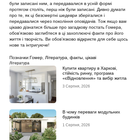
були записані ним, а передавалися в усній формі
протягом століть, перш ніж були записані. Дивно думати
про те, як ці безсмертні шедеври зберігалися і
передавалися через покоління оповідачів. Тож якщо вам
цікаво дізнатися більше про загадкову постать Гомера,
обов’язково заглибтеся в ці захоплюючі факти про його
життя і творчість. Ви обов’язково відкриєте для себе щось
нове та інтригуюче!
Позначки:
Гомер
,
Література
,
факты
,
цікаві
Література
Купити квартиру в Харкові,
стійкість ринку, програма
«єВідновлення» та вибір житла
3 Серпня, 2026
В чому переваги модульних
будинків
1 Серпня, 2026