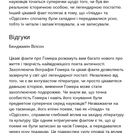
науковців точаться суперечки щодо того, чи був він
реальною історичною особою, чи легендарною постаттю.
Інший цікавий факт полягає в тому, що «Іліада» та
«Одіссея» спочатку були складені і передавалися усно,
тобто їх читали і запам’ятовували, а не записували.
Відгуки
Бенджамін Вілсон
Цікаві факти про Гомера розкажуть вам багато нового про
життя і творчість найвідомішого поета античності.
Захоплююча біографія Гомера та цікаві факти дозволяють
зазирнути у світ цієї легендарної постаті. Незалежно від
того, чи є ви ентузіастом літератури, чи просто цікавитеся
давньою історією, вивчення Гомера може стати
захоплюючою подорожжю. Чи знали ви, що точна
особистість Гомера і навіть його існування були
предметом суперечок серед науковців? Незважаючи на
цю таємницю, його епічні поеми, такі як «Іліада» та
«Одіссея», справили глибокий вплив на західну літературу
та культуру. Ще одним інтригуючим фактом є те, що ці
поеми не були записані за часів Гомера, а передавалися
через усну традицію. Це підкреслює силу оповіді та вплив