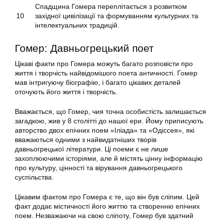
Спадщина Гомера переплітається з розвитком
10
західної цивілізації та формуванням культурних та
інтелектуальних традицій.
Гомер: Давньогрецький поет
Цікаві факти про Гомера можуть багато розповісти про
життя і творчість найвідомішого поета античності. Гомер
мав інтригуючу біографію, і багато цікавих деталей
оточують його життя і творчість.
Вважається, що Гомер, чия точна особистість залишається
загадкою, жив у 8 столітті до нашої ери. Йому приписують
авторство двох епічних поем «Іліада» та «Одіссея», які
вважаються одними з найвидатніших творів
давньогрецької літератури. Ці поеми є не лише
захоплюючими історіями, але й містять цінну інформацію
про культуру, цінності та вірування давньогрецького
суспільства.
Цікавим фактом про Гомера є те, що він був сліпим. Цей
факт додає містичності його життю та створенню епічних
поем. Незважаючи на свою сліпоту, Гомер був здатний