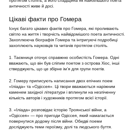
протягом століть, а його спадщина як найбільшого поета
античності живе й досі.
Цікаві факти про Гомера
Існує багато цікавих фактів про Гомера, які проливають
світло на життя і творчість найвідомішого поета античності.
Захоплююча біографія Гомера та інтригуючі подробиці
захоплюють науковців та читачів протягом століть.
1. Таємниця оточує справжню особистість Гомера. Одні
вважають, що він був сліпим поетом з острова Хіос, інші
стверджують, що це збірне ім’я для групи поетів.
2. Гомеру приписують написання двох епічних поем
«Іліада» та «Одіссея». Ці твори вважаються наріжним
каменем західної літератури і вплинули на незліченну
кількість авторів і художників протягом всієї історії.
3. «Іліада» розповідає історію Троянської війни, а
«Одіссея» — про пригоди Одіссея, який намагається
повернутися додому після війни. Обидві поеми
досліджують теми героїзму, долі та людського буття.