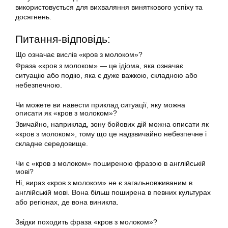
використовується для вихваляння виняткового успіху та
досягнень.
Питання-відповідь:
Що означає вислів «кров з молоком»?
Фраза «кров з молоком» — це ідіома, яка означає
ситуацію або подію, яка є дуже важкою, складною або
небезпечною.
Чи можете ви навести приклад ситуації, яку можна
описати як «кров з молоком»?
Звичайно, наприклад, зону бойових дій можна описати як
«кров з молоком», тому що це надзвичайно небезпечне і
складне середовище.
Чи є «кров з молоком» поширеною фразою в англійській
мові?
Ні, вираз «кров з молоком» не є загальновживаним в
англійській мові. Вона більш поширена в певних культурах
або регіонах, де вона виникла.
Звідки походить фраза «кров з молоком»?