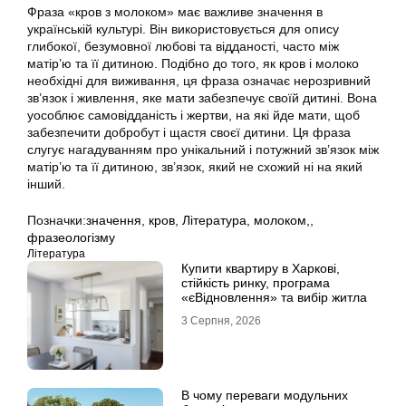
Фраза «кров з молоком» має важливе значення в
українській культурі. Він використовується для опису
глибокої, безумовної любові та відданості, часто між
матір’ю та її дитиною. Подібно до того, як кров і молоко
необхідні для виживання, ця фраза означає нерозривний
зв’язок і живлення, яке мати забезпечує своїй дитині. Вона
уособлює самовідданість і жертви, на які йде мати, щоб
забезпечити добробут і щастя своєї дитини. Ця фраза
слугує нагадуванням про унікальний і потужний зв’язок між
матір’ю та її дитиною, зв’язок, який не схожий ні на який
інший.
Позначки:
значення
,
кров
,
Література
,
молоком,
,
фразеологізму
Література
Купити квартиру в Харкові,
стійкість ринку, програма
«єВідновлення» та вибір житла
3 Серпня, 2026
В чому переваги модульних