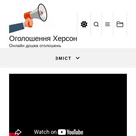
Оголошення
Перейти
Херсон
до
вмісту
Оголошення Херсон
Онлайн дошка оголошень
ЗМІСТ