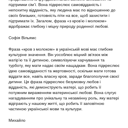
підтримки сім’ї. Вона підкреслює самовідданість і
непохитну відданість, яку людина має по відношенню до
своїх близьких, готовність піти на все, щоб захистити і
підтримати їх. Загалом, фраза «з кров’ю і молоком»
відображає глибоку і міцну природу родинної любові.
Софія Вільямс
Фраза «кров з молоком» в українській мові має глибоке
культурне значення. Він уособлює міцний зв’язок між
матір’ю та її дитиною, символізуючи харчування та
турботу, яку мати надає своїм нащадкам. Вона підкреслює
ідею самовідданості та жертовності, оскільки мати готова
віддати все, навіть власну кров, заради благополуччя своєї
дитини. Ця фраза підкреслює безумовну любов і
відданість, які демонструють матері, що робить її
потужним вираженням материнської любові. Вона слугує
нагадуванням про унікальну та незамінну роль, яку матері
відіграють у нашому житті, що робить її заповітною
частиною української мови та культури.
Михайло