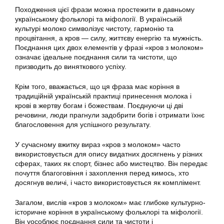
Походження цієї фрази можна простежити в давньому
українському фольклорі та міфології. В українській
культурі молоко символізує чистоту, гармонію та
процвітання, а кров — силу, життєву енергію та мужність.
Поєднання цих двох елементів у фразі «кров з молоком»
означає ідеальне поєднання сили та чистоти, що
призводить до виняткового успіху.
Крім того, вважається, що ця фраза має коріння в
традиційній українській практиці принесення молока і
крові в жертву богам і божествам. Поєднуючи ці дві
речовини, люди прагнули задобрити богів і отримати їхнє
благословення для успішного результату.
У сучасному вжитку вираз «кров з молоком» часто
використовується для опису видатних досягнень у різних
сферах, таких як спорт, бізнес або мистецтво. Він передає
почуття благоговіння і захоплення перед кимось, хто
досягнув величі, і часто використовується як комплімент.
Загалом, вислів «кров з молоком» має глибоке культурно-
історичне коріння в українському фольклорі та міфології.
Він уособлює поєднання сили та чистоти і