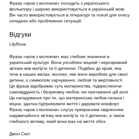
Фраза «кров з молоком» походить з українського
фольклору і широко використовується в українській мові.
Він часто використовується в літературі та поезії для опису
складних або проблемних ситуацій.
Відгуки
LilyRose
Фраза «кров з молоком» має глибоке значення в
українській культурі. Вона уособлює міцний і нерозривний
зв’язок між матір’ю та її дитиною. Подібно до крові, яка
тече в наших жилах, молоко, яке мати виробляє для своєї
дитини, є символом харчування, любові та жертовності.
Ця фраза відображає суть материнства, підкреслюючи
самовідданість і безумовну любов, які притаманні цій ролі.
Це нагадування про те, що материнська любов сильна і
міцна, здатна підтримувати життя і дарувати комфорт.
Фраза «кров з молоком» слугує прекрасним свідченням
надзвичайного зв’язку між матір’ю та її дитиною, а також
глибокого впливу, який вона має на життя обох.
Джон Сміт