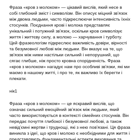
Фраза «кров з молоком» — цікавий вислів, який несе в
собі глибокий зміст і символізм. Він описує міцний зв’язок
між двома людьми, часто підкреслюючи інтенсивність їхніх
стосунків. Поєднання крові і молока представляє
унікальний і потужний зв’язок, оскільки кров символізує
життя і життєву силу, а молоко — харчування і турботу.
Цей фразеологізм підкреслює важливість довіри, вірності
та безумовної любові між людьми. Він вказує на те, що
зв’язок між ними настільки сильний і непорушний, що
сягає глибше, ніж просто кровна спорідненість. Фраза
«кров з молоком» нагадує нам про особливі зв’язки, які ми
маємо в нашому житті, і про те, як важливо їх берегти і
плекати.
нік1
Фраза «кров з молоком» — це яскравий вислів, що
означає сильний емоційний зв’язок між людьми, який
часто використовується в контексті сімейних стосунків. Він
передає почуття глибокої і безумовної любові, а також
невід’ємні жертви і труднощі, які з нею пов’язані. Ця фраза
виникла з ідеї, що кров і молоко є необхідними для життя і
представляють фундаментальні аспекти виховання та