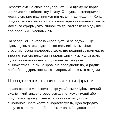
Незважаючи на свою популярність, цю ідіому не варто
сприймати як абсолютну істину. Стосунки є складними і
можуть сильно відрізнятися від людини до людини. Хоча
родинні зв’язки можуть бути неймовірно значущими, також
можливо сформувати глибокі та тривалі зв’язки з друзями
або обраними членами сім’ї.
На завершення, фраза «кров густіша за воду» — це
відома ідіома, яка підкреслює важливість сімейних
стосунків. Вона підкреслює ідею, що родинні зв’язки часто
вважаються сильнішими і важливішими, ніж інші зв’язки.
Однак важливо визнати, що міцність стосунків
визначається не лише кровною спорідненістю, а радше
любов’ю, підтримкою та взаєморозумінням між людьми.
Походження та визначення фрази
Фраза «кров з молоком» — це український ідіоматичний
вислів, який використовується для опису ситуації або
події, яка є дуже успішною або винятково добре
виконаною. Його часто використовують, щоб передати
почуття захоплення або похвали за чиїсь досягнення.