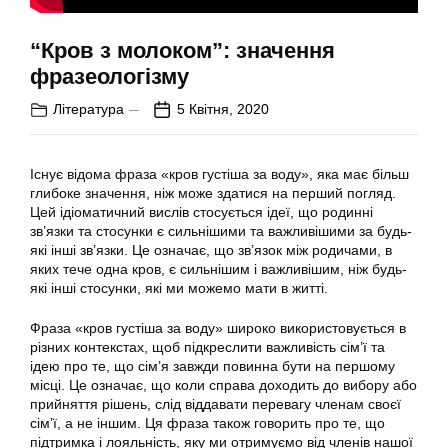
“Кров з молоком”: значення
фразеологізму
Література
5 Квітня, 2020
Існує відома фраза «кров густіша за воду», яка має більш
глибоке значення, ніж може здатися на перший погляд.
Цей ідіоматичний вислів стосується ідеї, що родинні
зв’язки та стосунки є сильнішими та важливішими за будь-
які інші зв’язки. Це означає, що зв’язок між родичами, в
яких тече одна кров, є сильнішим і важливішим, ніж будь-
які інші стосунки, які ми можемо мати в житті.
Фраза «кров густіша за воду» широко використовується в
різних контекстах, щоб підкреслити важливість сім’ї та
ідею про те, що сім’я завжди повинна бути на першому
місці. Це означає, що коли справа доходить до вибору або
прийняття рішень, слід віддавати перевагу членам своєї
сім’ї, а не іншим. Ця фраза також говорить про те, що
підтримка і лояльність, яку ми отримуємо від членів нашої