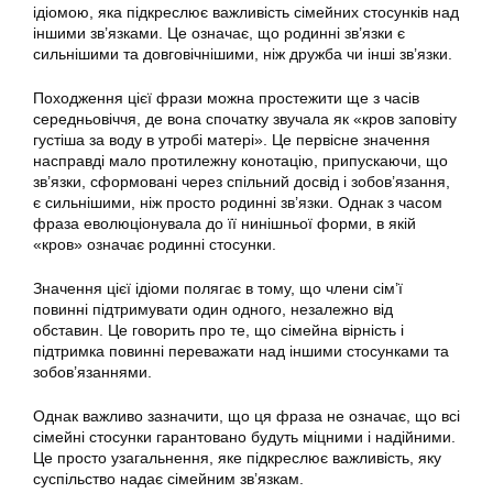
ідіомою, яка підкреслює важливість сімейних стосунків над
іншими зв’язками. Це означає, що родинні зв’язки є
сильнішими та довговічнішими, ніж дружба чи інші зв’язки.
Походження цієї фрази можна простежити ще з часів
середньовіччя, де вона спочатку звучала як «кров заповіту
густіша за воду в утробі матері». Це первісне значення
насправді мало протилежну конотацію, припускаючи, що
зв’язки, сформовані через спільний досвід і зобов’язання,
є сильнішими, ніж просто родинні зв’язки. Однак з часом
фраза еволюціонувала до її нинішньої форми, в якій
«кров» означає родинні стосунки.
Значення цієї ідіоми полягає в тому, що члени сім’ї
повинні підтримувати один одного, незалежно від
обставин. Це говорить про те, що сімейна вірність і
підтримка повинні переважати над іншими стосунками та
зобов’язаннями.
Однак важливо зазначити, що ця фраза не означає, що всі
сімейні стосунки гарантовано будуть міцними і надійними.
Це просто узагальнення, яке підкреслює важливість, яку
суспільство надає сімейним зв’язкам.