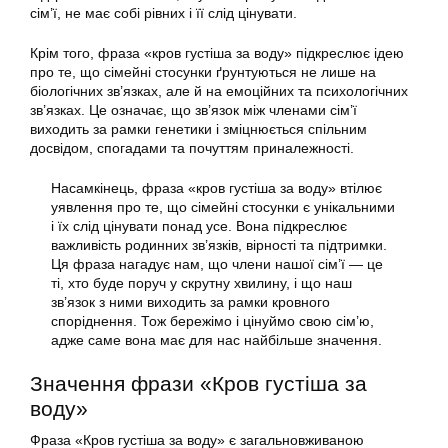
сім’ї, не має собі рівних і її слід цінувати.
Крім того, фраза «кров густіша за воду» підкреслює ідею
про те, що сімейні стосунки ґрунтуються не лише на
біологічних зв’язках, але й на емоційних та психологічних
зв’язках. Це означає, що зв’язок між членами сім’ї
виходить за рамки генетики і зміцнюється спільним
досвідом, спогадами та почуттям приналежності.
Насамкінець, фраза «кров густіша за воду» втілює
уявлення про те, що сімейні стосунки є унікальними
і їх слід цінувати понад усе. Вона підкреслює
важливість родинних зв’язків, вірності та підтримки.
Ця фраза нагадує нам, що члени нашої сім’ї — це
ті, хто буде поруч у скрутну хвилину, і що наш
зв’язок з ними виходить за рамки кровного
споріднення. Тож бережімо і цінуймо свою сім’ю,
адже саме вона має для нас найбільше значення.
Значення фрази «Кров густіша за
воду»
Фраза «Кров густіша за воду» є загальновживаною