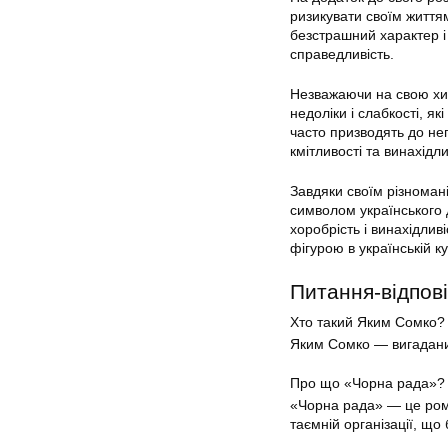
ризикувати своїм життям
безстрашний характер і
справедливість.
Незважаючи на свою хит
недоліки і слабкості, я
часто призводять до не
кмітливості та винахідли
Завдяки своїм різноман
символом українського д
хоробрість і винахідли
фігурою в українській ку
Питання-відпові
Хто такий Яким Сомко?
Яким Сомко — вигадан
Про що «Чорна рада»?
«Чорна рада» — це рома
таємній організації, що