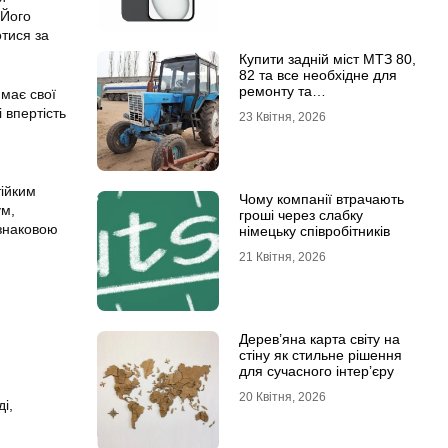
 Його
тися за
Купити задній міст МТЗ 80,
82 та все необхідне для
ремонту та
 має свої
обслуговування
 впертість
23 Квітня, 2026
тійким
Чому компанії втрачають
ум,
гроші через слабку
 знаковою
німецьку співробітників
21 Квітня, 2026
Дерев’яна карта світу на
стіну як стильне рішення
для сучасного інтер’єру
20 Квітня, 2026
і,