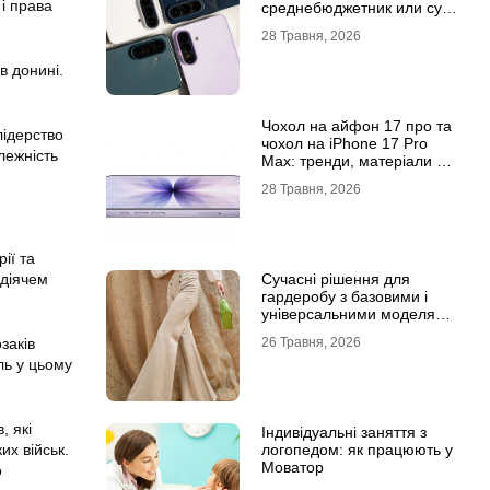
і права
среднебюджетник или суб-
флагман
28 Травня, 2026
в донині.
Чохол на айфон 17 про та
лідерство
чохол на iPhone 17 Pro
лежність
Max: тренди, матеріали та
комфорт
28 Травня, 2026
ії та
Сучасні рішення для
 діячем
гардеробу з базовими і
універсальними моделями
штанів
26 Травня, 2026
заків
ль у цьому
, які
Індивідуальні заняття з
логопедом: як працюють у
их військ.
Моватор
о