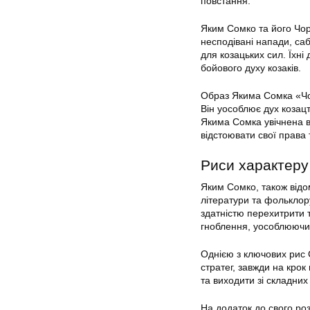
повстання.
Яким Сомко та його Чор
несподівані напади, са
для козацьких сил. Їхні
бойового духу козаків.
Образ Якима Сомка «Чор
Він уособлює дух козац
Якима Сомка увічнена в
відстоювати свої права 
Риси характеру
Яким Сомко, також відо
літератури та фольклору
здатністю перехитрити 
гноблення, уособлюючи 
Однією з ключових рис 
стратег, завжди на крок
та виходити зі складних 
На додаток до свого ро