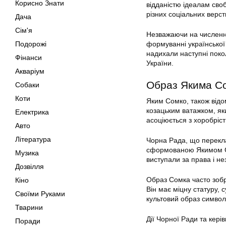
Корисно Знати
відданістю ідеалам своб
різних соціальних верст
Дача
Сім'я
Незважаючи на численні
Подорожі
формуванні української н
надихали наступні поко
Фінанси
України.
Акваріум
Образ Якима С
Собаки
Коти
Яким Сомко, також відом
козацьким ватажком, яки
Електрика
асоціюється з хоробріс
Авто
Література
Чорна Рада, що перекла
сформованою Якимом Сом
Музика
виступали за права і не
Дозвілля
Образ Сомка часто зобр
Кіно
Він має міцну статуру, 
Своїми Руками
культовий образ символіз
Тварини
Дії Чорної Ради та кері
Поради