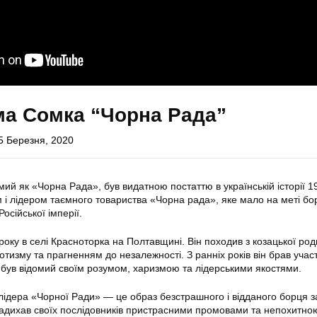
ма Сомка “Чорна Рада”
5 Березня, 2020
ий як «Чорна Рада», був видатною постаттю в українській історії 19
 і лідером таємного товариства «Чорна рада», яке мало на меті бо
осійської імперії.
ку в селі Красноторка на Полтавщині. Він походив з козацької родин
тизму та прагненням до незалежності. З ранніх років він брав участ
 був відомий своїм розумом, харизмою та лідерськими якостями.
ідера «Чорної Ради» — це образ безстрашного і відданого борця з
 надихав своїх послідовників пристрасними промовами та непохитно