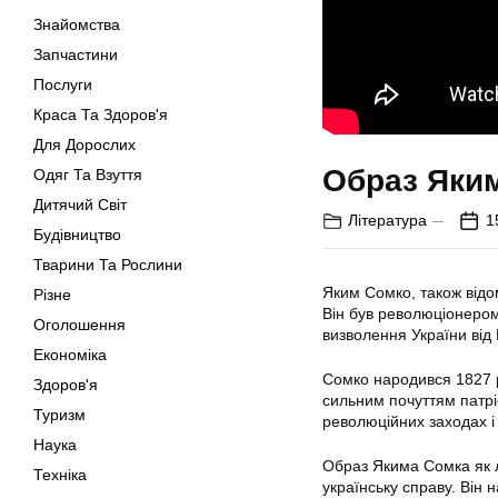
Знайомства
Запчастини
Послуги
Краса Та Здоров'я
Для Дорослих
Образ Яки
Одяг Та Взуття
Дитячий Світ
Література
1
Будівництво
Тварини Та Рослини
Яким Сомко, також відом
Різне
Він був революціонером
Оголошення
визволення України від Р
Економіка
Сомко народився 1827 ро
Здоров'я
сильним почуттям патріо
Туризм
революційних заходах і
Наука
Образ Якима Сомка як л
Техніка
українську справу. Він