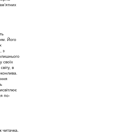
ам’ятних
ть
вим. Його
х
, з
колишнього
у своїх
світу, в
еконлива.
іння
ть
висвітлює
 я по-
к читачка,