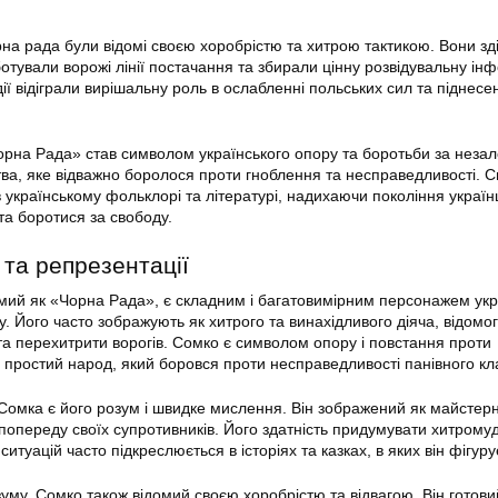
на рада були відомі своєю хоробрістю та хитрою тактикою. Вони з
ботували ворожі лінії постачання та збирали цінну розвідувальну ін
 дії відіграли вирішальну роль в ослабленні польських сил та піднесе
на Рада» став символом українського опору та боротьби за незал
тва, яке відважно боролося проти гноблення та несправедливості.
 українському фольклорі та літературі, надихаючи покоління україн
та боротися за свободу.
 та репрезентації
мий як «Чорна Рада», є складним і багатовимірним персонажем укр
. Його часто зображують як хитрого та винахідливого діяча, відомо
та перехитрити ворогів. Сомко є символом опору і повстання проти
простий народ, який боровся проти несправедливості панівного кл
Сомка є його розум і швидке мислення. Він зображений як майстер
 попереду своїх супротивників. Його здатність придумувати хитрому
ситуацій часто підкреслюється в історіях та казках, в яких він фігуру
зуму, Сомко також відомий своєю хоробрістю та відвагою. Він готови