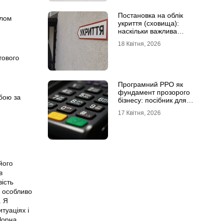
Постановка на облік
олом
укриття (сховища):
наскільки важлива
кваліфікована допомога
18 Квітня, 2026
тового
Програмний РРО як
фундамент прозорого
ьбою за
бізнесу: посібник для
сучасного ФОП
17 Квітня, 2026
його
в
ість
, особливо
. Я
итуаціях і
Чорна