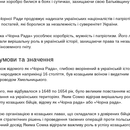
они хоробро билися в боях і сутичках, захищаючи свою Батьківщину 
рної Ради продовжує надихати українських націоналістів і патріоті
 постатей, які боролися за незалежність і суверенітет України.
а «Чорна Рада» уособлює хоробрість, мужність і патріотизм. Його 
грали вирішальну роль в українській історії, захищаючи права та неза
іноземного гніту.
думови та значення
ж відомого як «Чорна Рада», глибоко вкорінений в українській істор
народився наприкінці 16 століття, був козацьким воїном і видатним
проводом Хмельницького.
о, яке відбувалося з 1648 по 1654 рік, було великим повстанням ко
ання на українських територіях. Яким Сомко відіграв вирішальну ро
упу козацьких бійців, відому як «Чорна рада» або «Чорна рада».
 організацією в козацьких лавах, що складалася з довірених бійців
я стратегічних рішень і проведення таємних операцій проти польськ
тичний досвід Якима Сомка відіграли важливу роль в успіху козацьког