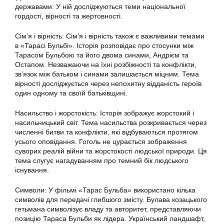
державами. У ній досліджуються теми національної
гордості, вірності та жертовності.
Сім’я і вірність: Сім’я і вірність також є важливими темами
в «Тарасі Бульбі». Історія розповідає про стосунки між
Тарасом Бульбою та його двома синами, Андрієм та
Остапом. Незважаючи на їхні розбіжності та конфлікти,
зв’язок між батьком і синами залишається міцним. Тема
вірності досліджується через непохитну відданість героїв
один одному та своїй батьківщині.
Насильство і жорстокість: Історія зображує жорстокий і
насильницький світ. Тема насильства розкривається через
численні битви та конфлікти, які відбуваються протягом
усього оповідання. Гоголь не цурається зображення
суворих реалій війни та жорстокості людської природи. Ця
тема слугує нагадуванням про темний бік людського
існування.
Символи: У фільмі «Тарас Бульба» використано кілька
символів для передачі глибшого змісту. Булава козацького
гетьмана символізує владу та авторитет, представляючи
позицію Тараса Бульби як лідера. Український ландшафт,