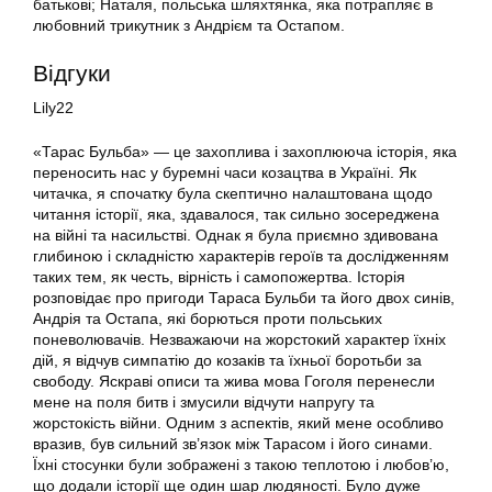
батькові; Наталя, польська шляхтянка, яка потрапляє в
любовний трикутник з Андрієм та Остапом.
Відгуки
Lily22
«Тарас Бульба» — це захоплива і захоплююча історія, яка
переносить нас у буремні часи козацтва в Україні. Як
читачка, я спочатку була скептично налаштована щодо
читання історії, яка, здавалося, так сильно зосереджена
на війні та насильстві. Однак я була приємно здивована
глибиною і складністю характерів героїв та дослідженням
таких тем, як честь, вірність і самопожертва. Історія
розповідає про пригоди Тараса Бульби та його двох синів,
Андрія та Остапа, які борються проти польських
поневолювачів. Незважаючи на жорстокий характер їхніх
дій, я відчув симпатію до козаків та їхньої боротьби за
свободу. Яскраві описи та жива мова Гоголя перенесли
мене на поля битв і змусили відчути напругу та
жорстокість війни. Одним з аспектів, який мене особливо
вразив, був сильний зв’язок між Тарасом і його синами.
Їхні стосунки були зображені з такою теплотою і любов’ю,
що додали історії ще один шар людяності. Було дуже