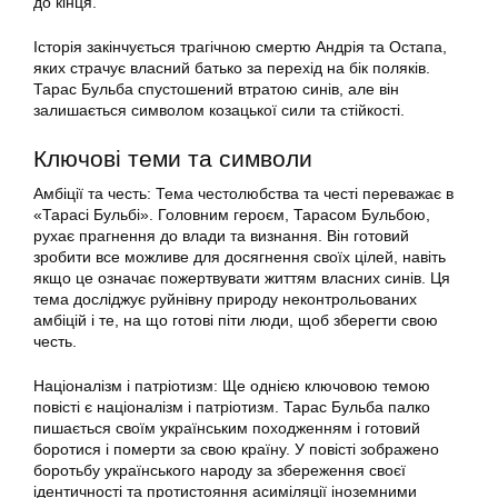
до кінця.
Історія закінчується трагічною смертю Андрія та Остапа,
яких страчує власний батько за перехід на бік поляків.
Тарас Бульба спустошений втратою синів, але він
залишається символом козацької сили та стійкості.
Ключові теми та символи
Амбіції та честь: Тема честолюбства та честі переважає в
«Тарасі Бульбі». Головним героєм, Тарасом Бульбою,
рухає прагнення до влади та визнання. Він готовий
зробити все можливе для досягнення своїх цілей, навіть
якщо це означає пожертвувати життям власних синів. Ця
тема досліджує руйнівну природу неконтрольованих
амбіцій і те, на що готові піти люди, щоб зберегти свою
честь.
Націоналізм і патріотизм: Ще однією ключовою темою
повісті є націоналізм і патріотизм. Тарас Бульба палко
пишається своїм українським походженням і готовий
боротися і померти за свою країну. У повісті зображено
боротьбу українського народу за збереження своєї
ідентичності та протистояння асиміляції іноземними