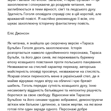
захоплююче і спонукаюче до роздумів читання, яке
заглиблюється в теми вірності, сім’ї та людського духу.
Здатність Гоголя оповідати справді сяє в цій короткій, але
вражаючій повісті. Я настійно рекомендую її всім, хто
шукає захоплюючу історичну фантастичну повість.
Еліс Джонсон
Як читачка, я знайшла цю скорочену версію «Тараса
Бульби» Гоголя досить захоплюючою. Історія
розгортається навколо однойменного персонажа, Тараса
Бульби, та його двох синів, які переживають буремну
епоху козацького повстання проти польського панування.
Незважаючи на стислий характер переказу, авторська
майстерність оповіді просвічує, незважаючи на стислість.
Яскраві описи переносять мене в український степ, де я
майже відчуваю подих вітру на обличчі і чую брязкіт
шабель. Гоголь передає сутність козацького духу, їхню
несамовиту відданість батьківщині та непохитну рішучість
боротися за свою свободу. Відносини між Тарасом
Бульбою та його синами чудово зображені, демонструючи
зв’язок між батьком і дитиною, а також жертви, на які вони
готові піти один заради одного. Персонажі добре