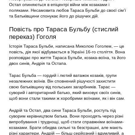
Остап опиняються в епіцентрі війни між козаками і
поляками. Несамовита любов Тараса Бульби до своєї сім’ї
та Батьківщини спонукає його до рішучих дій.
Повість про Тараса Бульбу (стислий
переказ) Гоголя
Історія Тараса Бульби, написана Миколою Гоголем, — це
повість, дія якої відбувається в Україні 16-го століття. Вона
розповідає про життя Тараса Бульби, козака-воїна, та його
двох синів, Андрія та Остапа.
Тарас Бульба — гордий і лютий ватажок козаків, групи
незалежних воїнів. Він сповнений рішучості захистити
свою батьківщину від польських загарбників. Тарас —
суворий і авторитарний батько, який виховує своїх синів,
щоб вони стали такими ж хоробрими воїнами, як і він сам.
Андрій та Остап, два сини Тараса Бульби, ростуть під
суворим керівництвом батька. Вони проходять через різні
випробування і труднощі, щоб стати справжніми воїнами-
козаками. Брати обидва сильні та безстрашні, але мають
різні характери. Андрій — більш серйозний і вдумливий, а