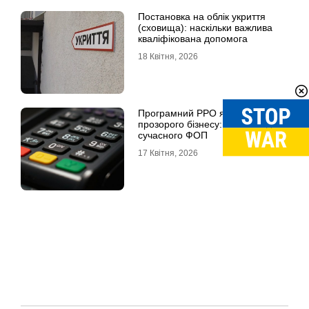
Постановка на облік укриття
(сховища): наскільки важлива
кваліфікована допомога
18 Квітня, 2026
Програмний РРО як фундамент
прозорого бізнесу: посібник для
сучасного ФОП
17 Квітня, 2026