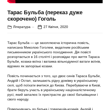
Тарас Бульба (переказ дуже
скорочено) Гоголь
Література
27 Квітня, 2020
Тарас Бульба — це захоплююча історична повість,
написана Миколою Гоголем, видатним російським
письменником українського походження. Дія повісті
розгортається в 16 столітті і розповідає про життя Тараса
Бульби, козака-воїна і ватажка вільнодумної ватаги воїнів,
відомих як запорізькі козаки.
Повість починається з того, що двоє синів Тараса Бульби,
Андрій і Остап, залишають рідну домівку в українському
селі, щоб поїхати вчитися до Києва. Перебуваючи в Києві,
брати беруть участь в українському націоналістичному
русі, який запалює їх пристрастю до своєї батьківщини і
свого народу.
Повернувшись до батька і товаришів-козаків, Андрій і