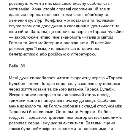
розвинуті, кожен з них має свою власну особистість і
мотивацію. Хоча історія справді скорочена, їй все ж
вдається передати основні теми честі, обов’язку та
зіткнення культур. Конфлікт між козаками та поляками
слугує тлом для дослідження складнощів ідентичності та
ціни війни. Загалом, ця скорочена версія «Тараса Бульби»
— захоплююче чтиво, яке знайомить читачів зі світом
Гоголя та його майстерним оповіданням. Я настійно
рекомендую її всім, хто цікавиться історичною
белетристикою або російською літературою.
Bella_89
Мені дуже сподобалося читати скорочену версію «Тараса
Бульби» Гоголя. Історія веде нас у захоплюючу подорож
через життя козаків та їхнього ватажка Тараса Бульби.
Яскраві описи автора та захоплюючий стиль оповіді
тримали мене в напрузі від початку до кінця. Особливо
мене вразило те, як Гоголь зобразив складні стосунки між
Тарасом і його синами, Остапом та Андрієм. Любов,
гордість і, зрештою, трагедія, яка розгортається між ними,
розриває серце і змушує замислитися. Батальні сцени
також були неймовірно яскравими та насиченими, і я