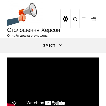
Оголошення
Перейти
Херсон
до
вмісту
Оголошення Херсон
Онлайн дошка оголошень
ЗМІСТ