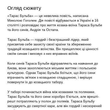
Огляд сюжету
«Тарас Бульба» — це невелика повість, написана
Миколою Гоголем. Дія повісті відбувається в Україні в 16
столітті і розповідає про життя козака-воїна Тараса Бульби
та його синів, Андрія та Остапа.
Тарас Бульба — гордий і безстрашний лідер, який
присвятив себе захисту своєї країни та збереженню
традицій козацького воїнства. Він прищеплює ці цінності
своїм синам і виховує з них вправних воїнів.
Коли синів Тараса Бульби відправляють на навчання до
Києва, вони захоплюються міським життям і польською
культурою. Однак Тарас Бульба боїться, що його сини
втрачають зв’язок з козацькою спадщиною, і вирішує
повернути їх до козацького табору.
У таборі починається війна між козаками та поляками.
Тарас Бульба та його сини хоробро б’ються, але врешті-
решт потрапляють у полон до поляків. Тараса Бульбу
засуджують до смертної кари, але він гордий і нескорений