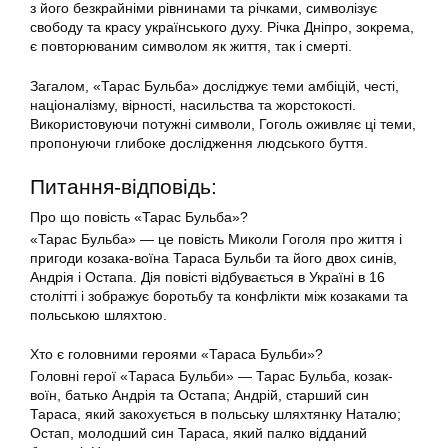
з його безкрайніми рівнинами та річками, символізує
свободу та красу українського духу. Річка Дніпро, зокрема,
є повторюваним символом як життя, так і смерті.
Загалом, «Тарас Бульба» досліджує теми амбіцій, честі,
націоналізму, вірності, насильства та жорстокості.
Використовуючи потужні символи, Гоголь оживляє ці теми,
пропонуючи глибоке дослідження людського буття.
Питання-відповідь:
Про що повість «Тарас Бульба»?
«Тарас Бульба» — це повість Миколи Гоголя про життя і
пригоди козака-воїна Тараса Бульби та його двох синів,
Андрія і Остапа. Дія повісті відбувається в Україні в 16
столітті і зображує боротьбу та конфлікти між козаками та
польською шляхтою.
Хто є головними героями «Тараса Бульби»?
Головні герої «Тараса Бульби» — Тарас Бульба, козак-
воїн, батько Андрія та Остапа; Андрій, старший син
Тараса, який закохується в польську шляхтянку Наталю;
Остап, молодший син Тараса, який палко відданий