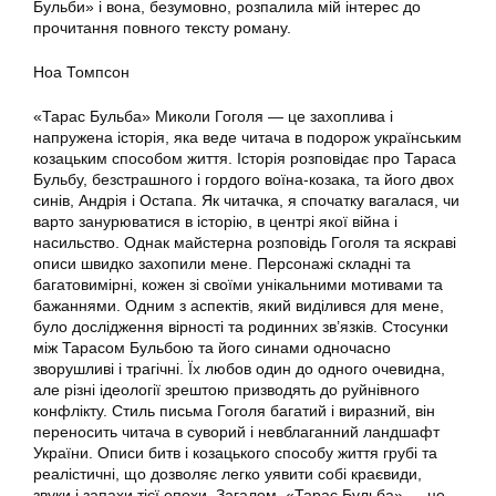
Бульби» і вона, безумовно, розпалила мій інтерес до
прочитання повного тексту роману.
Ноа Томпсон
«Тарас Бульба» Миколи Гоголя — це захоплива і
напружена історія, яка веде читача в подорож українським
козацьким способом життя. Історія розповідає про Тараса
Бульбу, безстрашного і гордого воїна-козака, та його двох
синів, Андрія і Остапа. Як читачка, я спочатку вагалася, чи
варто занурюватися в історію, в центрі якої війна і
насильство. Однак майстерна розповідь Гоголя та яскраві
описи швидко захопили мене. Персонажі складні та
багатовимірні, кожен зі своїми унікальними мотивами та
бажаннями. Одним з аспектів, який виділився для мене,
було дослідження вірності та родинних зв’язків. Стосунки
між Тарасом Бульбою та його синами одночасно
зворушливі і трагічні. Їх любов один до одного очевидна,
але різні ідеології зрештою призводять до руйнівного
конфлікту. Стиль письма Гоголя багатий і виразний, він
переносить читача в суворий і невблаганний ландшафт
України. Описи битв і козацького способу життя грубі та
реалістичні, що дозволяє легко уявити собі краєвиди,
звуки і запахи тієї епохи. Загалом, «Тарас Бульба» — це