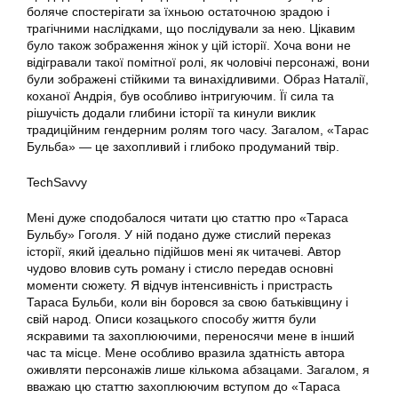
боляче спостерігати за їхньою остаточною зрадою і
трагічними наслідками, що послідували за нею. Цікавим
було також зображення жінок у цій історії. Хоча вони не
відігравали такої помітної ролі, як чоловічі персонажі, вони
були зображені стійкими та винахідливими. Образ Наталії,
коханої Андрія, був особливо інтригуючим. Її сила та
рішучість додали глибини історії та кинули виклик
традиційним гендерним ролям того часу. Загалом, «Тарас
Бульба» — це захопливий і глибоко продуманий твір.
TechSavvy
Мені дуже сподобалося читати цю статтю про «Тараса
Бульбу» Гоголя. У ній подано дуже стислий переказ
історії, який ідеально підійшов мені як читачеві. Автор
чудово вловив суть роману і стисло передав основні
моменти сюжету. Я відчув інтенсивність і пристрасть
Тараса Бульби, коли він боровся за свою батьківщину і
свій народ. Описи козацького способу життя були
яскравими та захоплюючими, переносячи мене в інший
час та місце. Мене особливо вразила здатність автора
оживляти персонажів лише кількома абзацами. Загалом, я
вважаю цю статтю захоплюючим вступом до «Тараса