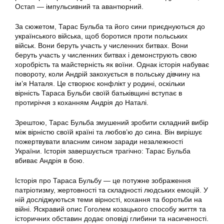
Остап — імпульсивний та авантюрний.
За сюжетом, Тарас Бульба та його сини приєднуються до
українського війська, щоб боротися проти польських
військ. Вони беруть участь у численних битвах. Вони
беруть участь у численних битвах і демонструють свою
хоробрість та майстерність як воїни. Однак історія набуває
повороту, коли Андрій закохується в польську дівчину на
ім’я Наталя. Це створює конфлікт у родині, оскільки
вірність Тараса Бульби своїй батьківщині вступає в
протиріччя з коханням Андрія до Наталі.
Зрештою, Тарас Бульба змушений зробити складний вибір
між вірністю своїй країні та любов’ю до сина. Він вирішує
пожертвувати власним сином заради незалежності
України. Історія завершується трагічно: Тарас Бульба
вбиває Андрія в бою.
Історія про Тараса Бульбу — це потужне зображення
патріотизму, жертовності та складності людських емоцій. У
ній досліджуються теми вірності, кохання та боротьби на
війні. Яскравий опис Гоголем козацького способу життя та
історичних обставин додає оповіді глибини та насиченості.