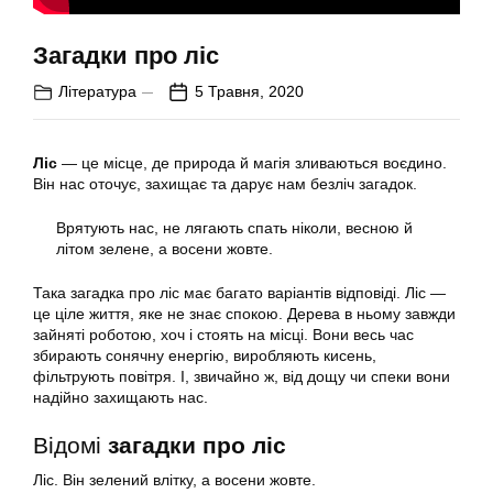
Загадки про ліс
Література
5 Травня, 2020
Ліс
— це місце, де природа й магія зливаються воєдино.
Він нас оточує, захищає та дарує нам безліч загадок.
Врятують нас, не лягають спать ніколи, весною й
літом зелене, а восени жовте.
Така загадка про
ліс
має багато варіантів відповіді. Ліс —
це ціле життя, яке не знає спокою. Дерева в ньому завжди
зайняті роботою, хоч і стоять на місці. Вони весь час
збирають сонячну енергію, виробляють кисень,
фільтрують повітря. І, звичайно ж, від дощу чи спеки вони
надійно захищають нас.
Відомі
загадки про ліс
Ліс. Він зелений влітку, а восени жовте.