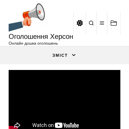
Оголошення
Перейти
Херсон
до
вмісту
Оголошення Херсон
Онлайн дошка оголошень
ЗМІСТ