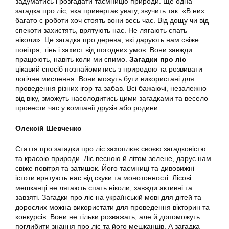
задуматись і розгадати таємницю природи. Ще одна
загадка про ліс, яка привертає увагу, звучить так: «В них
багато є роботи хоч стоять вони весь час. Від дощу чи від
спекоти захистять, врятують нас. Не лягають спать
ніколи». Це загадка про дерева, які дарують нам свіже
повітря, тінь і захист від погодних умов. Вони завжди
працюють, навіть коли ми спимо.
Загадки про ліс
—
цікавий спосіб познайомитись з природою та розвивати
логічне мислення. Вони можуть бути використані для
проведення різних ігор та забав. Всі бажаючі, незалежно
від віку, зможуть насолодитись цими загадками та весело
провести час у компанії друзів або родини.
Олексій Шевченко
Стаття про загадки про ліс захоплює своєю загадковістю
та красою природи. Ліс весною й літом зелене, дарує нам
свіже повітря та затишок. Його таємниці та дивовижні
істоти врятують нас від скуки та монотонності. Лісові
мешканці не лягають спать ніколи, завжди активні та
завзяті. Загадки про ліс на українській мові для дітей та
дорослих можна використати для проведення вікторин та
конкурсів. Вони не тільки розважать, але й допоможуть
поглибити знання про ліс та його мешканців. А загадка