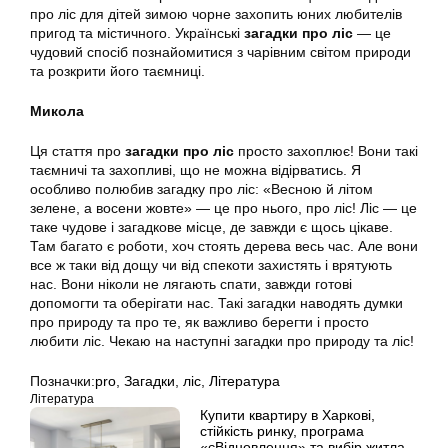
про ліс для дітей зимою чорне захопить юних любителів
пригод та містичного. Українські
загадки про ліс
— це
чудовий спосіб познайомитися з чарівним світом природи
та розкрити його таємниці.
Микола
Ця стаття про
загадки про ліс
просто захоплює! Вони такі
таємничі та захопливі, що не можна відірватись. Я
особливо полюбив загадку про ліс: «Весною й літом
зелене, а восени жовте» — це про нього, про ліс! Ліс — це
таке чудове і загадкове місце, де завжди є щось цікаве.
Там багато є роботи, хоч стоять дерева весь час. Але вони
все ж таки від дощу чи від спекоти захистять і врятують
нас. Вони ніколи не лягають спати, завжди готові
допомогти та оберігати нас. Такі загадки наводять думки
про природу та про те, як важливо берегти і просто
любити ліс. Чекаю на наступні загадки про природу та ліс!
Позначки:
pro
,
Загадки
,
ліс
,
Література
Література
Купити квартиру в Харкові,
стійкість ринку, програма
«єВідновлення» та вибір житла