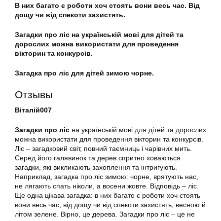
В них багато є роботи хоч стоять вони весь час. Від
дощу чи від спекоти захистять.
Загадки про ліс на українській мові для дітей та
дорослих можна використати для проведення
вікторин та конкурсів.
Загадка про ліс для дітей зимою чорне.
Отзывы
Віталій007
Загадки про ліс
на українській мові для дітей та дорослих
можна використати для проведення вікторин та конкурсів.
Ліс – загадковий світ, повний таємниць і чарівних мить.
Серед його галявинок та дерев спритно ховаються
загадки, які викликають захоплення та інтригують.
Наприклад, загадка про ліс зимою: чорне, врятують нас,
не лягають спать ніколи, а восени жовте. Відповідь – ліс.
Ще одна цікава загадка: в них багато є роботи хоч стоять
вони весь час, від дощу чи від спекоти захистять, весною й
літом зелене. Вірно, це дерева. Загадки про ліс – це не