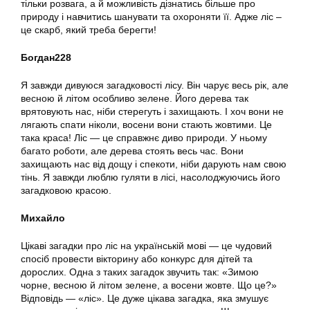
тільки розвага, а й можливість дізнатись більше про
природу і навчитись шанувати та охороняти її. Адже ліс –
це скарб, який треба берегти!
Богдан228
Я завжди дивуюся загадковості лісу. Він чарує весь рік, але
весною й літом особливо зелене. Його дерева так
врятовують нас, ніби стерегуть і захищають. І хоч вони не
лягають спати ніколи, восени вони стають жовтими. Це
така краса! Ліс — це справжнє диво природи. У ньому
багато роботи, але дерева стоять весь час. Вони
захищають нас від дощу і спекоти, ніби дарують нам свою
тінь. Я завжди люблю гуляти в лісі, насолоджуючись його
загадковою красою.
Михайло
Цікаві загадки про ліс на українській мові — це чудовий
спосіб провести вікторину або конкурс для дітей та
дорослих. Одна з таких загадок звучить так: «Зимою
чорне, весною й літом зелене, а восени жовте. Що це?»
Відповідь — «ліс». Це дуже цікава загадка, яка змушує