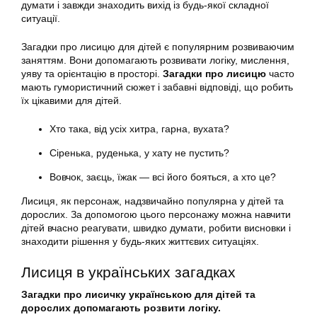
думати і завжди знаходить вихід із будь-якої складної
ситуації.
Загадки про лисицю для дітей є популярним розвиваючим
заняттям. Вони допомагають розвивати логіку, мислення,
уяву та орієнтацію в просторі.
Загадки про лисицю
часто
мають гумористичний сюжет і забавні відповіді, що робить
їх цікавими для дітей.
Хто така, від усіх хитра, гарна, вухата?
Сіренька, руденька, у хату не пустить?
Вовчок, заєць, їжак — всі його бояться, а хто це?
Лисиця, як персонаж, надзвичайно популярна у дітей та
дорослих. За допомогою цього персонажу можна навчити
дітей вчасно реагувати, швидко думати, робити висновки і
знаходити рішення у будь-яких життєвих ситуаціях.
Лисиця в українських загадках
Загадки про лисичку українською для дітей та
дорослих допомагають розвити логіку.