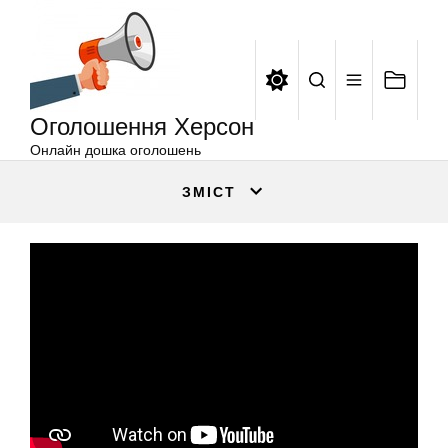
Оголошення
Перейти
Херсон
до
вмісту
Оголошення Херсон
Онлайн дошка оголошень
ЗМІСТ