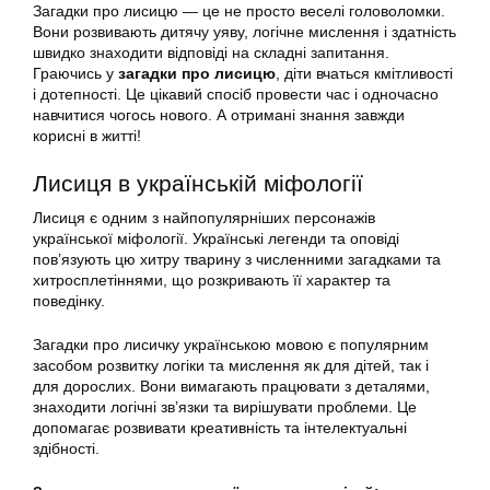
Загадки про лисицю
— це не просто веселі головоломки.
Вони розвивають дитячу уяву, логічне мислення і здатність
швидко знаходити відповіді на складні запитання.
Граючись у
загадки про лисицю
, діти вчаться кмітливості
і дотепності. Це цікавий спосіб провести час і одночасно
навчитися чогось нового. А отримані знання завжди
корисні в житті!
Лисиця в українській міфології
Лисиця є одним з найпопулярніших персонажів
української міфології. Українські легенди та оповіді
пов’язують цю хитру тварину з численними загадками та
хитросплетіннями, що розкривають її характер та
поведінку.
Загадки про лисичку українською мовою є популярним
засобом розвитку логіки та мислення як для дітей, так і
для дорослих. Вони вимагають працювати з деталями,
знаходити логічні зв’язки та вирішувати проблеми. Це
допомагає розвивати креативність та інтелектуальні
здібності.