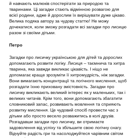
й навчають малюків спостерігати за природою та
тваринами. Ці загадки стають відмінною розвагою для
всієї родини, адже й дорослим їх вирішувати дуже цікаво.
Велика подяка автору за чудову статтю! Не можу
дочекатися, коли зможу розгадати всі загадки про лисицю
разом зі своїми дітьми.
Петро
Загадки про лисичку українською для дітей та дорослих
допомагають розвити логіку. Лисиця – таємнича та хитра
тварина, яка завжди викликає цікавість. І ніщо не
допомагає краще зрозуміти її хитромудрість, ніж загадки.
Вони вимагають концентрації та логічного мислення, щоб
розгадати їхню приховану змістовність. Загадки про
лисичку викликають великий інтерес як у маленьких, так і
великих читачів. Крім того, вони допомагають збагатити
словниковий запас, розвивають мовлення та сприяють
розвитку мислення. Це чудовий спосіб провести час з
дітьми або просто весело розважитись в колі друзів.
Розгадавши загадки про лисичку, ви отримаєте
задоволення від успіху та збільшите свою логічну снагу.
Відчуйте радість гри та насолоджуйтеся чарівним світом