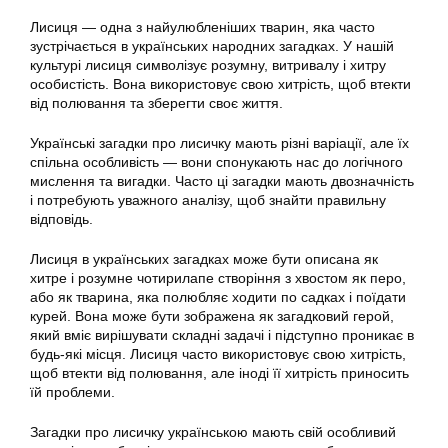
Лисиця — одна з найулюбленіших тварин, яка часто
зустрічається в українських народних загадках. У нашій
культурі лисиця символізує розумну, витривалу і хитру
особистість. Вона використовує свою хитрість, щоб втекти
від полювання та зберегти своє життя.
Українські загадки про лисичку мають різні варіації, але їх
спільна особливість — вони спонукають нас до логічного
мислення та вигадки. Часто ці загадки мають двозначність
і потребують уважного аналізу, щоб знайти правильну
відповідь.
Лисиця в українських загадках може бути описана як
хитре і розумне чотирилапе створіння з хвостом як перо,
або як тварина, яка полюбляє ходити по садках і поїдати
курей. Вона може бути зображена як загадковий герой,
який вміє вирішувати складні задачі і підступно проникає в
будь-які місця. Лисиця часто використовує свою хитрість,
щоб втекти від полювання, але іноді її хитрість приносить
їй проблеми.
Загадки про лисичку українською мають свій особливий