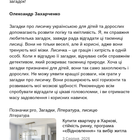
загадок!
Олександр Захарченко
Загадки про лисичку українською для дітей та дорослих
допомагають розвити логіку та кмітливість. Я, як справжня
любителька загадок, завжди рада відгадати ці таємниці
лисиці. Вони не тільки веселі, але й корисні, адже вони
тренують мої мізки. Лисичка – це грація і хитрість в одній
особі. Коли я відгадую її загадки, відчуваю себе справжнім
детективом, який розкриває таємниці природи. Хоча ці
загадки призначені для дітей, вони так само захоплюють і
дорослих. Не можу уявити кращої розваги, ніж грати у
загадки про лисичку. Вони розширюють мої горизонти та
розвивають мої мозкові здібності. Рекомендую всім
спробувати відгадати ці цікаві головоломки, і ви отримаєте
масу задоволення і корисних навичок.
Позначки:
pro
,
Загадки
,
Література
,
лисицю
Література
Купити квартиру в Харкові,
стійкість ринку, програма
«єВідновлення» та вибір житла
3 Серпня, 2026