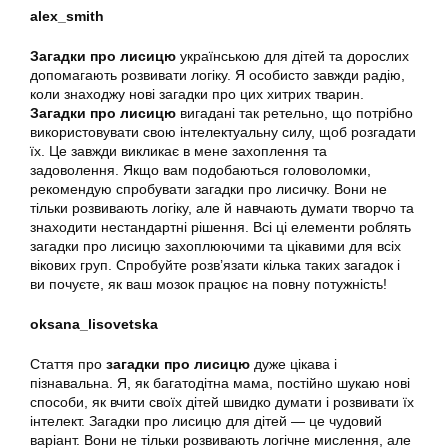
alex_smith
Загадки про лисицю
українською для дітей та дорослих
допомагають розвивати логіку. Я особисто завжди радію,
коли знаходжу нові загадки про цих хитрих тварин.
Загадки про лисицю
вигадані так ретельно, що потрібно
використовувати свою інтелектуальну силу, щоб розгадати
їх. Це завжди викликає в мене захоплення та
задоволення. Якщо вам подобаються головоломки,
рекомендую спробувати загадки про лисичку. Вони не
тільки розвивають логіку, але й навчають думати творчо та
знаходити нестандартні рішення. Всі ці елементи роблять
загадки про лисицю захоплюючими та цікавими для всіх
вікових груп. Спробуйте розв’язати кілька таких загадок і
ви почуєте, як ваш мозок працює на повну потужність!
oksana_lisovetska
Стаття про
загадки про лисицю
дуже цікава і
пізнавальна. Я, як багатодітна мама, постійно шукаю нові
способи, як вчити своїх дітей швидко думати і розвивати їх
інтелект. Загадки про лисицю для дітей — це чудовий
варіант. Вони не тільки розвивають логічне мислення, але