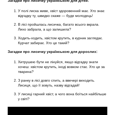
Загадки про лисичку українською для дітей:
У полі лиска живе, хвіст здоровенний має. Хто знає
відгадку ту, швидко скаже — буде молодець!
В лісі пройшлась лисичка, багато всього вкрала.
Лихо забрала, а що залишила?
Ходить-ходить, хвістом крутить, в курник заглядає.
Курчат забирає. Хто це такий?
Загадки про лисичку українською для дорослих:
Хитрушею бути не лінуйся, якщо відгадку знати
хочеш: хвістом крутить, іноді вовком стає. Хто це за
тварина?
З ранку в лісі довго спить, а ввечері виходить.
Лисиця, що її зовуть, назву відгадай!
У лисиці гарний хвіст, а чого вона боїться найбільше
у світі?