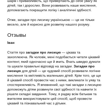
шарм і привабливість, що привертають до себе увагу як
дітей, так і дорослих. Вони розвивають наше мислення,
допомагають покращити логіку і аналітичні здібності.
Отже, загадки про лисичку українською — це не тільки
весело, але й корисно для розвитку нашого розуму.
Отзывы
Іван
Стаття про
загадки про лисицю
— цікава та
захоплююча. Як чоловік, мені подобається читати цікавий
контент, який одночасно ще й вчить. Вчать швидко думати
та шукати правильні відповіді на загадки.
Загадки про
лисицю
для дітей — це чудовий спосіб розвивати логічне
мислення та кмітливість маленьких дітей. Крім того, це ще
й цікавий спосіб провести час з ними, викликати їх уяву та
спостережливість. Я впевнений, що такі загадки з лисицею
допоможуть дітям розвинути свої здібності та навчити їх
рішати складні завдання. Тому, я раджу всім батькам та
вчителям використовувати цей спосіб, щоб провести
цікавий та пізнавальний час з дітьми.