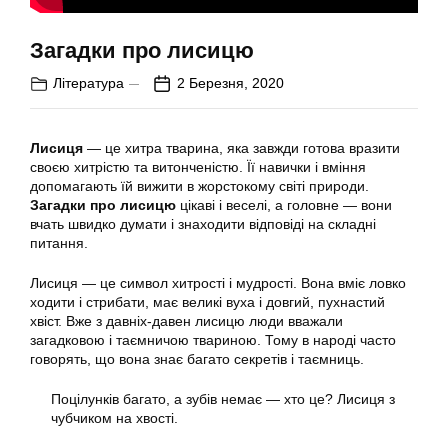
Загадки про лисицю
Література
2 Березня, 2020
Лисиця
— це хитра тварина, яка завжди готова вразити
своєю хитрістю та витонченістю. Її навички і вміння
допомагають їй вижити в жорстокому світі природи.
Загадки про лисицю
цікаві і веселі, а головне — вони
вчать швидко думати і знаходити відповіді на складні
питання.
Лисиця — це символ хитрості і мудрості. Вона вміє ловко
ходити і стрибати, має великі вуха і довгий, пухнастий
хвіст. Вже з давніх-давен лисицю люди вважали
загадковою і таємничою твариною. Тому в народі часто
говорять, що вона знає багато секретів і таємниць.
Поцілунків багато, а зубів немає — хто це? Лисиця з
чубчиком на хвості.