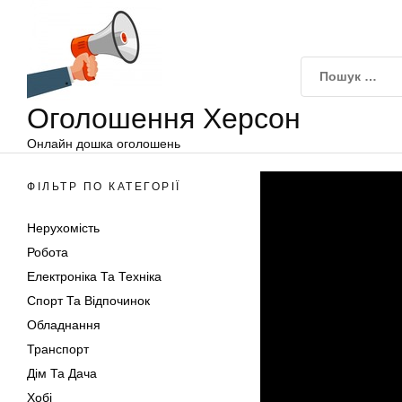
Оголошення
Перейти
Херсон
до
вмісту
Оголошення Херсон
Онлайн дошка оголошень
ФІЛЬТР ПО КАТЕГОРІЇ
Нерухомість
Робота
Електроніка Та Техніка
Спорт Та Відпочинок
Обладнання
Транспорт
Дім Та Дача
Хобі