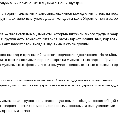
получивших признание в музыкальной индустрии.
тся оригинальными и запоминающимися мелодиями, а тексты песе
руппа активно выступает, давая концерты как в Украине, так и за ее
МК
— талантливые музыканты, которые вложили много труда и энер
В группе есть вокалист, гитарист, бас-гитарист, клавишник, бараба
з них вносит свой вклад в звучание и стиль группы.
во наград и признаний за свои творческие достижения. Их альбом
и, а песни занимали верхние строчки музыкальных чартов. Группа 
х музыкальных фестивалях и получает положительные отзывы от зр
К
богата событиями и успехами. Они сотрудничали с известными
рами, что помогло им укрепить свое место на украинской и между
музыкальная группа, но и настоящая семья, объединенная общей 
т радовать своих поклонников новыми песнями и выступлениями,
ярность и талант.