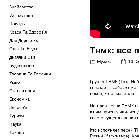
Знайомства
Запчастини
Послуги
Краса Та Здоров'я
Для Дорослих
Тнмк: все 
Одяг Та Взуття
Дитячий Світ
Музика
13 Кв
Будівництво
Тварини Та Рослини
Группа ТНМК (Тато Неб
Різне
сочетает в себе элемен
Оголошення
песен, которые стали 
Економіка
История песни ТНМК нач
Здоров'я
к ним присоединились д
Туризм
своего существования 
Наука
Кто исполняет песни ТН
Техніка
Рижий (бас-гитара), Кр