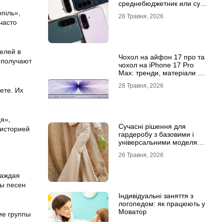
среднебюджетник или суб-
флагман
піль»,
28 Травня, 2026
часто
елей в
Чохол на айфон 17 про та
 получают
чохол на iPhone 17 Pro
Max: тренди, матеріали та
комфорт
28 Травня, 2026
ете. Их
я»,
Сучасні рішення для
 историей
гардеробу з базовими і
універсальними моделями
штанів
26 Травня, 2026
Каждая
ты песен
Індивідуальні заняття з
логопедом: як працюють у
Моватор
ие группы