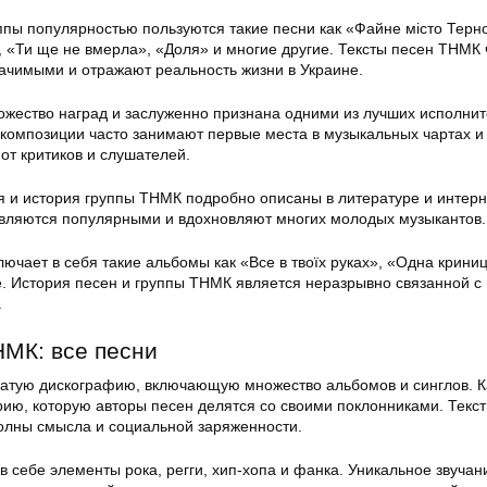
ппы популярностью пользуются такие песни как «Файне місто Терно
, «Ти ще не вмерла», «Доля» и многие другие. Тексты песен ТНМК 
ачимыми и отражают реальность жизни в Украине.
жество наград и заслуженно признана одними из лучших исполнит
 композиции часто занимают первые места в музыкальных чартах и
от критиков и слушателей.
 и история группы ТНМК подробно описаны в литературе и интерн
являются популярными и вдохновляют многих молодых музыкантов.
ючает в себя такие альбомы как «Все в твоїх руках», «Одна криниц
е. История песен и группы ТНМК является неразрывно связанной с
.
МК: все песни
атую дискографию, включающую множество альбомов и синглов. 
рию, которую авторы песен делятся со своими поклонниками. Текс
лны смысла и социальной заряженности.
 себе элементы рока, регги, хип-хопа и фанка. Уникальное звучан