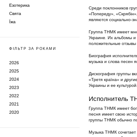
Езотерика
Среди поклонников гру
Свята
«Попереду», «Скрябін»
являются социально-зн
Їжа
Группа ТНМК имеет мно
Украине. Их альбомы и
положительные отзывы 
ФІЛЬТР ЗА РОКАМИ
Биография исполнителя
музыка и слова песен 
2026
2025
Дискография группы вкл
2024
«Третя країна» и други
Украины и ее культурой
2023
2022
Исполнитель ТН
2021
Группа ТНМК имеет бог
2020
песня имеет свою исто
группы ТНМК обычно по
Музыка ТНМК сочетает в