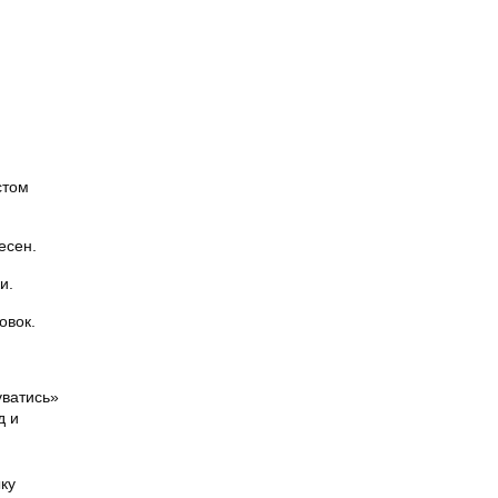
стом
есен.
и.
овок.
уватись»
д и
ку