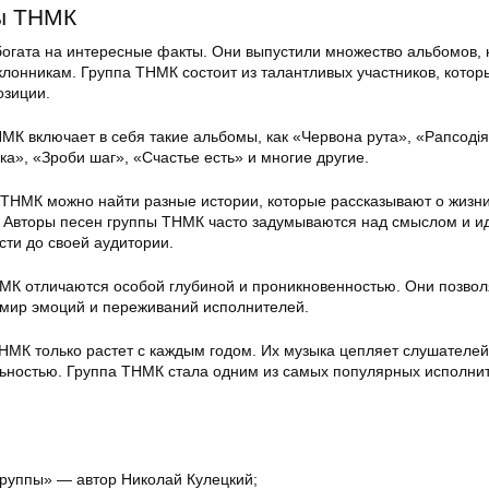
ы ТНМК
огата на интересные факты. Они выпустили множество альбомов, 
лонникам. Группа ТНМК состоит из талантливых участников, котор
озиции.
МК включает в себя такие альбомы, как «Червона рута», «Рапсодія
а», «Зроби шаг», «Счастье есть» и многие другие.
ы ТНМК можно найти разные истории, которые рассказывают о жизни
. Авторы песен группы ТНМК часто задумываются над смыслом и и
сти до своей аудитории.
МК отличаются особой глубиной и проникновенностью. Они позво
 мир эмоций и переживаний исполнителей.
НМК только растет с каждым годом. Их музыка цепляет слушателей
льностью. Группа ТНМК стала одним из самых популярных исполни
руппы» — автор Николай Кулецкий;