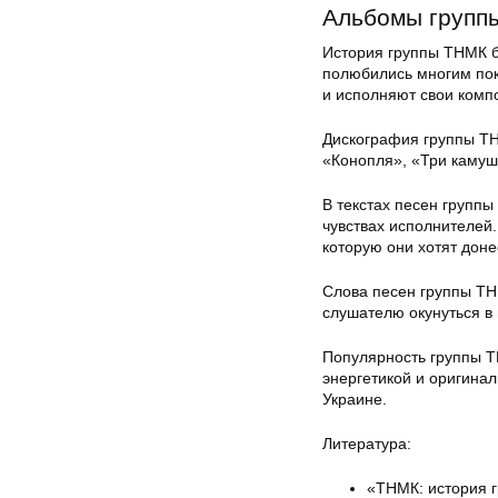
Альбомы групп
История группы ТНМК б
полюбились многим пок
и исполняют свои комп
Дискография группы ТН
«Конопля», «Три камушк
В текстах песен групп
чувствах исполнителей
которую они хотят доне
Слова песен группы ТН
слушателю окунуться в
Популярность группы Т
энергетикой и оригина
Украине.
Литература:
«ТНМК: история г