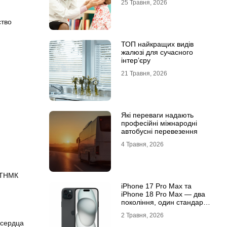
25 Травня, 2026
ство
ТОП найкращих видів
жалюзі для сучасного
інтер’єру
21 Травня, 2026
Які переваги надають
професійні міжнародні
автобусні перевезення
4 Травня, 2026
 ТНМК
iРhone 17 Рro Мax та
iРhone 18 Рro Мax — два
покоління, один стандарт
преміуму
2 Травня, 2026
 сердца