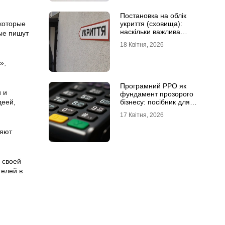
Постановка на облік
укриття (сховища):
которые
наскільки важлива
ые пишут
кваліфікована допомога
18 Квітня, 2026
»,
Програмний РРО як
 и
фундамент прозорого
бізнесу: посібник для
деей,
сучасного ФОП
17 Квітня, 2026
ляют
 своей
телей в