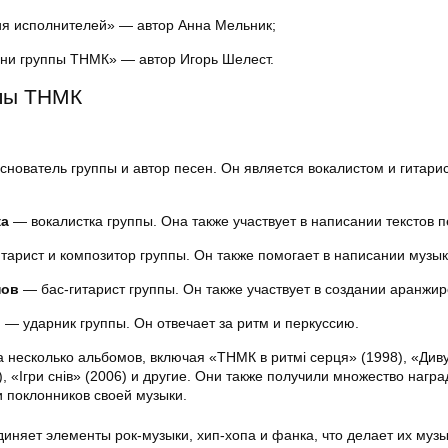
я исполнителей» — автор Анна Мельник;
ни группы ТНМК» — автор Игорь Шелест.
ппы ТНМК
нователь группы и автор песен. Он является вокалистом и гитари
ка
— вокалистка группы. Она также участвует в написании текстов п
тарист и композитор группы. Он также помогает в написании музык
нов
— бас-гитарист группы. Он также участвует в создании аранжир
о
— ударник группы. Он отвечает за ритм и перкуссию.
 несколько альбомов, включая «ТНМК в ритмі серця» (1998), «Див
, «Ігри снів» (2006) и другие. Они также получили множество награ
и поклонников своей музыки.
иняет элементы рок-музыки, хип-хопа и фанка, что делает их музы