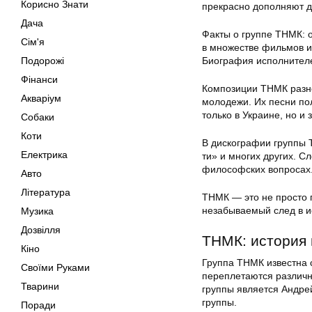
Корисно Знати
прекрасно дополняют д
Дача
Факты о группе ТНМК: о
Сім'я
в множестве фильмов и
Подорожі
Биография исполнителе
Фінанси
Композиции ТНМК разно
Акваріум
молодежи. Их песни по
только в Украине, но и
Собаки
Коти
В дискографии группы Т
Електрика
ти» и многих других. 
философских вопросах.
Авто
Література
ТНМК — это не просто г
незабываемый след в и
Музика
Дозвілля
ТНМК: история 
Кіно
Группа ТНМК известна 
Своїми Руками
переплетаются различны
Тварини
группы является Андре
группы.
Поради