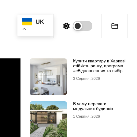
UK
Купити квартиру в Харкові,
стійкість ринку, програма
«єВідновлення» та вибір
житла
3 Серпня, 2026
В чому переваги
модульних будинків
1 Серпня, 2026