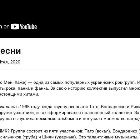
песни
ітня, 2020
о Мені Каже) — одна из самых популярных украинских рок-групп. 
ты рока, панка и фанка. За свою историю коллектив выпустил множ
настоящими хитами.
алась в 1995 году, когда группу основали Тато, Бондаренко и Риж
ругие участники, и так сформировался полноценный коллектив. За
группа выпустила несколько альбомов и получила множество наград
МК? Группа состоит из пяти участников: Тато (вокал), Бондаренко (
асильников (труба) и Шиян (ударные). Это талантливые музыканты,