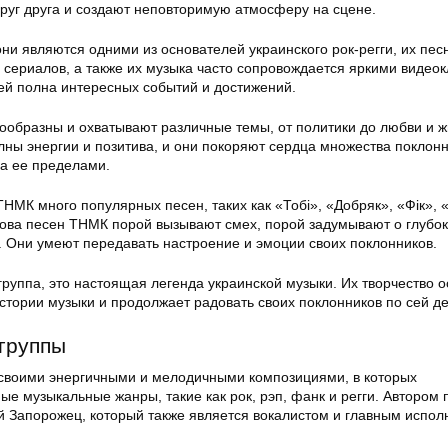
руг друга и создают неповторимую атмосферу на сцене.
ни являются одними из основателей украинского рок-регги, их песн
 сериалов, а также их музыка часто сопровождается яркими видео
й полна интересных событий и достижений.
образны и охватывают различные темы, от политики до любви и ж
лны энергии и позитива, и они покоряют сердца множества поклонн
 за ее пределами.
НМК много популярных песен, таких как «Тобі», «Добряк», «Фік», 
Слова песен ТНМК порой вызывают смех, порой задумывают о глубо
 Они умеют передавать настроение и эмоции своих поклонников.
руппа, это настоящая легенда украинской музыки. Их творчество 
стории музыки и продолжает радовать своих поклонников по сей де
группы
своими энергичными и мелодичными композициями, в которых
е музыкальные жанры, такие как рок, рэп, фанк и регги. Автором 
й Запорожец, который также является вокалистом и главным испо