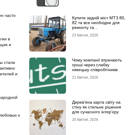
н часто
Купити задній міст МТЗ 80,
82 та все необхідне для
ремонту та
обслуговування
23 Квітня, 2026
гии в
нщик и
Чому компанії втрачають
ы стали
гроші через слабку
активно
німецьку співробітників
ителей и
21 Квітня, 2026
народной
Дерев’яна карта світу на
стіну як стильне рішення
для сучасного інтер’єру
любовью к
20 Квітня, 2026