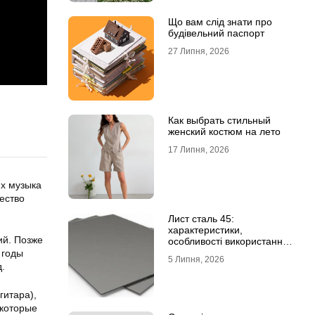
Що вам слід знати про
будівельний паспорт
27 Липня, 2026
Как выбрать стильный
женский костюм на лето
17 Липня, 2026
Их музыка
ество
Лист сталь 45:
характеристики,
ий. Позже
особливості використання
та відмінність від C45E
 годы
5 Липня, 2026
.
гитара),
 которые