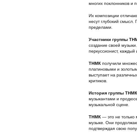
многих поклонников и 
Их композиции отличаю
несут глубокий смысл. Г
пределами.
Участники группы ТН
создание своей музыки. 
перкуссионист, каждый и
ТНМК
получили множест
платиновыми и золотым
выступает на различны
критиков.
История группы ТНМ
музыкантами и продюсе
музыкальной сцене.
ТНМК
— это не только 
музыке. Они продолжаю
подтверждая свою попул