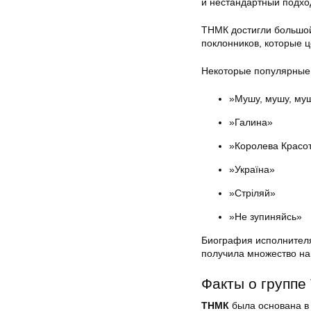
и нестандартный подхо
ТНМК достигли большой
поклонников, которые ц
Некоторые популярные
»Мушу, мушу, му
»Галина»
»Королева Красо
»Україна»
»Стріляй»
»Не зупиняйсь»
Биография исполнителя
получила множество наг
Факты о групп
ТНМК
была основана в 