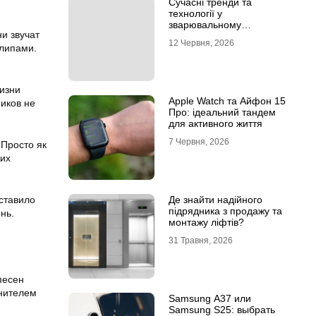
Сучасні тренди та
технології у
зварювальному
и звучат
обладнанні: інтернет-
12 Червня, 2026
магазин Аргон
клипами.
изни
Apple Watch та Айфон 15
иков не
Про: ідеальний тандем
для активного життя
7 Червня, 2026
«Просто як
ких
Де знайти надійного
оставило
підрядника з продажу та
нь.
монтажу ліфтів?
31 Травня, 2026
песен
лнителем
Samsung A37 или
Samsung S25: выбрать