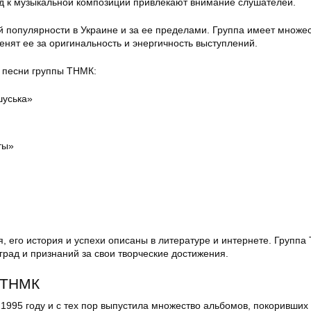
д к музыкальной композиции привлекают внимание слушателей.
 популярности в Украине и за ее пределами. Группа имеет множе
енят ее за оригинальность и энергичность выступлений.
 песни группы ТНМК:
шуська»
ты»
, его история и успехи описаны в литературе и интернете. Группа
рад и признаний за свои творческие достижения.
е ТНМК
1995 году и с тех пор выпустила множество альбомов, покоривших