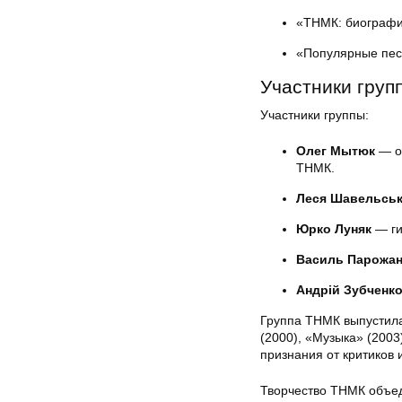
«ТНМК: биографи
«Популярные пес
Участники гру
Участники группы:
Олег Мытюк
— ос
ТНМК.
Леся Шавельсь
Юрко Луняк
— ги
Василь Парожа
Андрій Зубченк
Группа ТНМК выпустила
(2000), «Музыка» (2003)
признания от критиков 
Творчество ТНМК объед