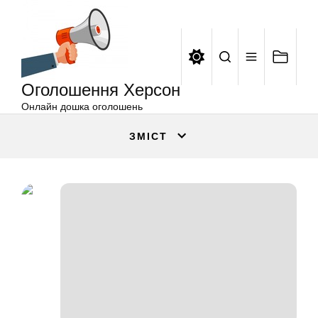
Оголошення
Перейти
Херсон
до
вмісту
Оголошення Херсон
Онлайн дошка оголошень
ЗМІСТ