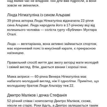
над якими час не владний. Їхні діти вже підросли, а вони
зовсім не змінилися.
Лінда Нігматуліна із сином Альрамі
39-річна акторка Лінда Нігматуліна відзначила 22-річчя
сина Альрамі. Лінда народила його в 17-річному віці від
колишнього чоловіка — соліста гурту «Бублики» Мухтара
Оталі.
Лінда — вегетаріанка, вона активно займається спортом,
має коричневий пояс із кекусінкай карате, є прекрасною
наїзницею.
Правильний спосіб життя дає змогу акторці мати молодий
і свіжий вигляд. Втім, даються взнаки і хороші гени.
Мама актриси — 60-річна Венера Нігматуліна має
набагато молодший вигляд, ніж її однолітки. Примітно, що
молодшому братові Лінди Альтаїру теж 22.
Дмитро Маліков і дочка Стефанія
52-річний співак і композитор Дмитро Маліков, схоже,
ніколи не старіє. Роки йдуть, а Дмитро залишається таким