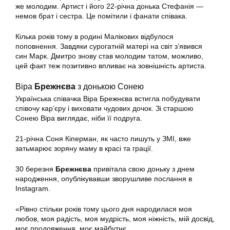
же молодим. Артист і його 22-річна донька Стефанія —
немов брат і сестра. Це помітили і фанати співака.
Кілька років тому в родині Малікових відбулося
поповнення. Завдяки сурогатній матері на світ з’явився
син Марк. Дмитро знову став молодим татом, можливо,
цей факт теж позитивно впливає на зовнішність артиста.
Віра
Брежнєва
з донькою Сонею
Українська співачка Віра Брежнєва встигла побудувати
співочу кар’єру і виховати чудових дочок. Зі старшою
Сонею Віра виглядає, ніби її подруга.
21-річна Соня Кіперман, як часто пишуть у ЗМІ, вже
затьмарює зоряну маму в красі та грації.
30 березня
Брежнєва
привітала свою доньку з днем
народження, опублікувавши зворушливе послання в
Instagram.
«Рівно стільки років тому цього дня народилася моя
любов, моя радість, моя мудрість, моя ніжність, мій досвід,
моє продовження, моє майбутнє…