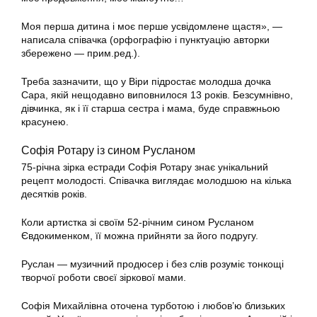
Моя перша дитина і моє перше усвідомлене щастя», —
написала співачка (орфографію і пунктуацію авторки
збережено — прим.ред.).
Треба зазначити, що у Віри підростає молодша дочка
Сара, якій нещодавно виповнилося 13 років. Безсумнівно,
дівчинка, як і її старша сестра і мама, буде справжньою
красунею.
Софія Ротару із сином Русланом
75-річна зірка естради Софія Ротару знає унікальний
рецепт молодості. Співачка виглядає молодшою на кілька
десятків років.
Коли артистка зі своїм 52-річним сином Русланом
Євдокименком, її можна прийняти за його подругу.
Руслан — музичний продюсер і без слів розуміє тонкощі
творчої роботи своєї зіркової мами.
Софія Михайлівна оточена турботою і любов’ю близьких