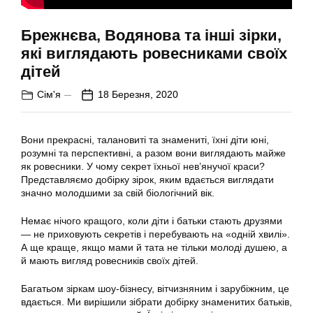
Брежнєва, Водянова та інші зірки,
які виглядають ровесниками своїх
дітей
Сім'я
18 Березня, 2020
Вони прекрасні, талановиті та знамениті, їхні діти юні,
розумні та перспективні, а разом вони виглядають майже
як ровесники. У чому секрет їхньої нев’янучої краси?
Представляємо добірку зірок, яким вдається виглядати
значно молодшими за свій біологічний вік.
Немає нічого кращого, коли діти і батьки стають друзями
— не приховують секретів і перебувають на «одній хвилі».
А ще краще, якщо мами й тата не тільки молоді душею, а
й мають вигляд ровесників своїх дітей.
Багатьом зіркам шоу-бізнесу, вітчизняним і зарубіжним, це
вдається. Ми вирішили зібрати добірку знаменитих батьків,