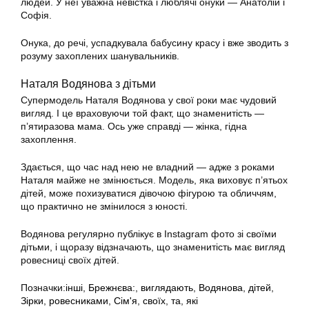
людей. У неї уважна невістка і люблячі онуки — Анатолій і
Софія.
Онука, до речі, успадкувала бабусину красу і вже зводить з
розуму захоплених шанувальників.
Наталя Водянова з дітьми
Супермодель Наталя Водянова у свої роки має чудовий
вигляд. І це враховуючи той факт, що знаменитість —
п’ятиразова мама. Ось уже справді — жінка, гідна
захоплення.
Здається, що час над нею не владний — адже з роками
Наталя майже не змінюється. Модель, яка виховує п’ятьох
дітей, може похизуватися дівочою фігурою та обличчям,
що практично не змінилося з юності.
Водянова регулярно публікує в Instagram фото зі своїми
дітьми, і щоразу відзначають, що знаменитість має вигляд
ровесниці своїх дітей.
Позначки:
інші
,
Брежнєва:
,
виглядають
,
Водянова
,
дітей
,
Зірки
,
ровесниками
,
Сім'я
,
своїх
,
та
,
які