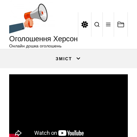
Оголошення
Перейти
Херсон
до
вмісту
Оголошення Херсон
Онлайн дошка оголошень
ЗМІСТ