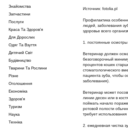
Знайомства
Источник: fotolia.pl
Запчастини
Профилактика особенно 
Послуги
людей, заболевания зу
Краса Та Здоров'я
здоровье всего организ
Для Дорослих
1. постоянные осмотры
Одяг Та Взуття
Дитячий Світ
Ветеринар должен осмат
безоговорочный миниму
Будівництво
процентов кошек старш
Тварини Та Рослини
стоматологического вм
пациента зуба, чтобы 
Різне
заболевания).
Оголошення
Економіка
Ветеринар может посов
линии десен или в кост
Здоров'я
поймать начало пораже
Туризм
ротовой полости обычн
требует использования
Наука
Техніка
2. ежедневная чистка з