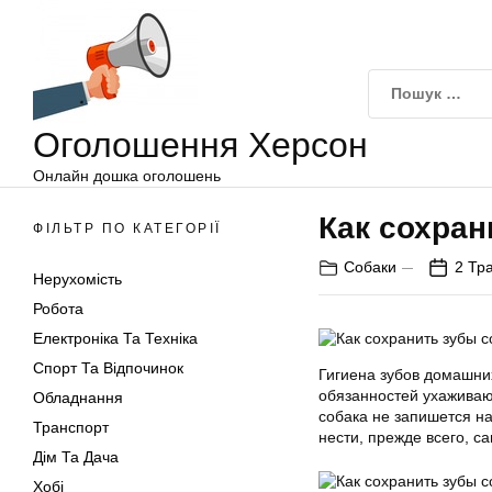
Оголошення
Перейти
Херсон
до
вмісту
Оголошення Херсон
Онлайн дошка оголошень
Как сохран
ФІЛЬТР ПО КАТЕГОРІЇ
Собаки
2 Тр
Нерухомість
Робота
Електроніка Та Техніка
Спорт Та Відпочинок
Гигиена зубов домашних
обязанностей ухаживаю
Обладнання
собака не запишется на
Транспорт
нести, прежде всего, с
Дім Та Дача
Хобі