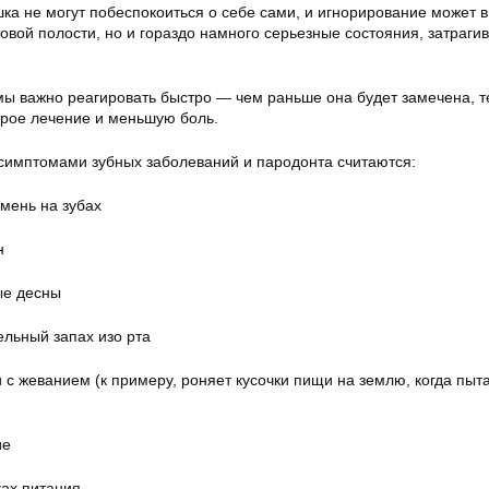
шка не могут побеспокоиться о себе сами, и игнорирование может в
овой полости, но и гораздо намного серьезные состояния, затраг
ы важно реагировать быстро — чем раньше она будет замечена, 
рое лечение и меньшую боль.
имптомами зубных заболеваний и пародонта считаются:
мень на зубах
н
ые десны
ельный запах изо рта
с жеванием (к примеру, роняет кусочки пищи на землю, когда пыт
ие
ах питания