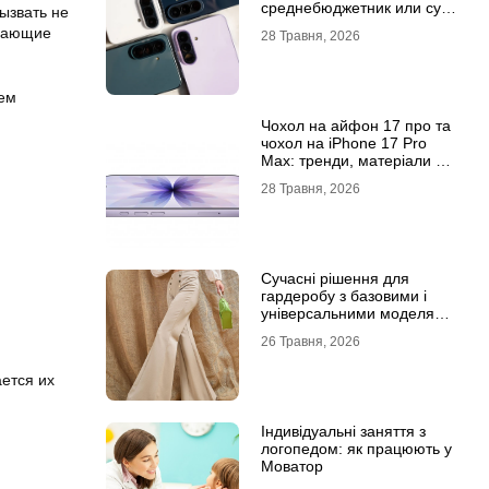
среднебюджетник или суб-
ызвать не
флагман
ивающие
28 Травня, 2026
тем
Чохол на айфон 17 про та
чохол на iPhone 17 Pro
Max: тренди, матеріали та
комфорт
28 Травня, 2026
Сучасні рішення для
гардеробу з базовими і
універсальними моделями
штанів
26 Травня, 2026
ается их
Індивідуальні заняття з
логопедом: як працюють у
Моватор