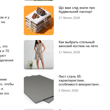
Що вам слід знати про
будівельний паспорт
ак и у
27 Липня, 2026
 на
Как выбрать стильный
женский костюм на лето
, это
к и 70
17 Липня, 2026
буют
удаления
Лист сталь 45:
ниже
характеристики,
го, чтобы
особливості використання
та відмінність від C45E
 и
5 Липня, 2026
ми это