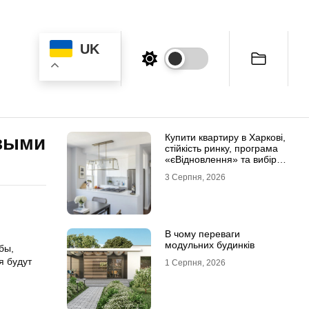
UK
Купити квартиру в Харкові,
овыми
стійкість ринку, програма
«єВідновлення» та вибір
житла
3 Серпня, 2026
В чому переваги
модульних будинків
бы,
я будут
1 Серпня, 2026