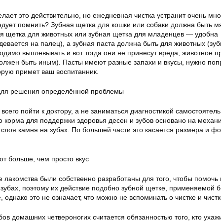
елает это действительно, но ежедневная чистка устранит очень мно
дует помнить? Зубная щетка для кошки или собаки должна быть мя
я щетка для животных или зубная щетка для младенцев — удобна
девается на палец), а зубная паста должна быть для животных (зу
димо выплевывать и вот тогда они не принесут вреда, животное п
должен быть иным). Пасты имеют разные запахи и вкусы, нужно поп
торую примет ваш воспитанник.
 для решения определённой проблемы
всего пойти к доктору, а не заниматься диагностикой самостоятель
о корма для поддержки здоровья десен и зубов основано на механ
 слоя камня на зубах. По большей части это касается размера и ф
ют больше, чем просто вкус
 лакомства были собственно разработаны для того, чтобы помочь
 зубах, поэтому их действие подобно зубной щетке, применяемой б
 однако это не означает, что можно не вспоминать о чистке и чистк
бов домашних четвероногих считается обязанностью того, кто ухаж