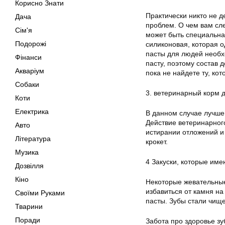
Корисно Знати
Практически никто не д
Дача
проблем. О чем вам сле
Сім'я
может быть специальна
Подорожі
силиконовая, которая о
пасты для людей необхо
Фінанси
пасту, поэтому состав 
Акваріум
пока не найдете ту, ко
Собаки
3. ветеринарный корм
Коти
Електрика
В данном случае лучше 
Действие ветеринарног
Авто
истирании отложений и
Література
крокет.
Музика
4 Закуски, которые име
Дозвілля
Кіно
Некоторые жевательные
избавиться от камня на
Своїми Руками
пасты. Зубы стали чище,
Тварини
Поради
Забота про здоровье зу