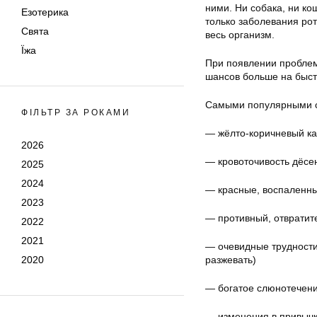
ними. Ни собака, ни ко
Езотерика
только заболевания рот
Свята
весь организм.
Їжа
При появлении проблем
шансов больше на быст
Самыми популярными с
ФІЛЬТР ЗА РОКАМИ
— жёлто-коричневый ка
2026
— кровоточивость дёсе
2025
2024
— красные, воспаленн
2023
— противный, отвратит
2022
2021
— очевидные трудности 
2020
разжевать)
— богатое слюнотечен
— изменения в привычк