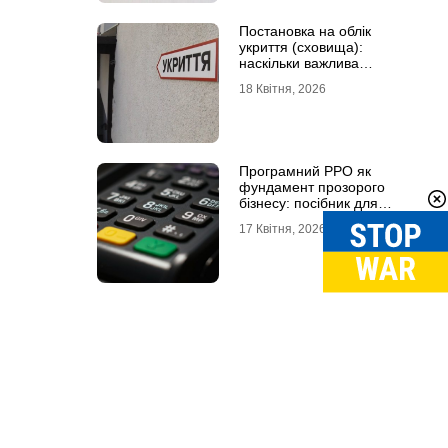
Постановка на облік
укриття (сховища):
наскільки важлива
кваліфікована допомога
18 Квітня, 2026
Програмний РРО як
фундамент прозорого
бізнесу: посібник для
сучасного ФОП
17 Квітня, 2026