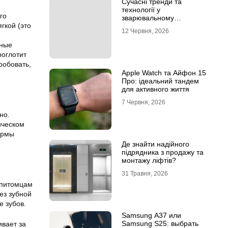
Сучасні тренди та
технології у
го
зварювальному
гкой (это
обладнанні: інтернет-
12 Червня, 2026
магазин Аргон
бные
роглотит
робовать,
Apple Watch та Айфон 15
Про: ідеальний тандем
для активного життя
7 Червня, 2026
но.
ическом
ормы
Де знайти надійного
підрядника з продажу та
монтажу ліфтів?
31 Травня, 2026
 питомцам
ез зубной
е зубов.
Samsung A37 или
Samsung S25: выбрать
ивает за