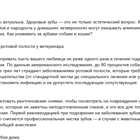
актуальна. Здоровые зубы — это не только эстетический вопрос. К
бов и пародонта у домашних четвероногих могут оказывать влияние
ма. Как ухаживать за зубами собаки и кошки?
 ротовой полости у ветеринара
ривать пасть вашего любимца не реже одного раза в течении года
м. По данным американского исследования, до 80 процентов соба
е трех лет страдают заболеваниями ротовой полости, которые тре
ешательства (от стандартной чистки до специального лечения или 
остановить инфекцию и не допустить последующие сопутствующие
етовать рентгеновские снимки, чтобы посмотреть на повреждения 
ях, которые не заметны неподготовленным глазом, и это все для то
ния. Первой рекомендацией при подозрении на заболевания зубов
о считается профессиональная чистка зубов — в случае с животны
 общей анестезии.
убов дома