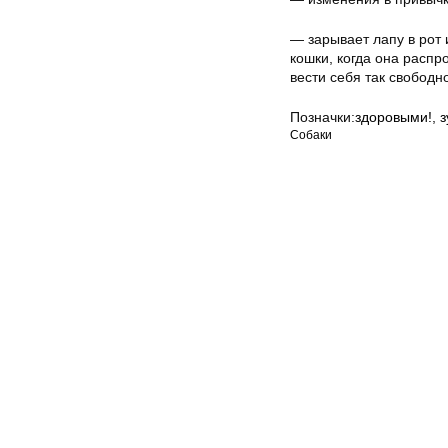
— зарывает лапу в рот
кошки, когда она расп
вести себя так свободно
Позначки:
здоровыми!
,
з
Собаки