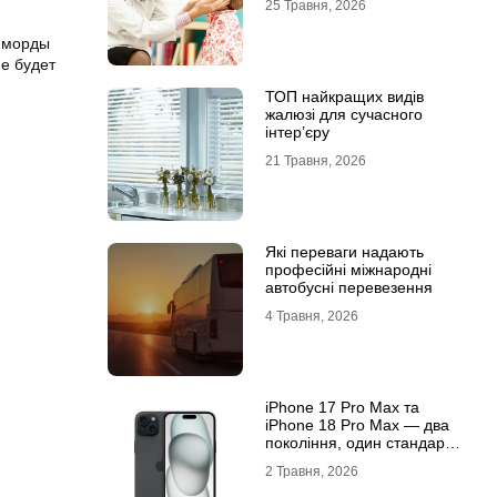
25 Травня, 2026
м морды
е будет
ТОП найкращих видів
жалюзі для сучасного
інтер’єру
21 Травня, 2026
Які переваги надають
професійні міжнародні
автобусні перевезення
4 Травня, 2026
iРhone 17 Рro Мax та
iРhone 18 Рro Мax — два
покоління, один стандарт
преміуму
2 Травня, 2026