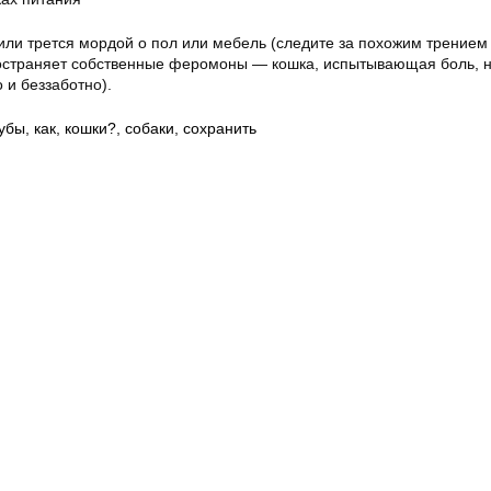
 или трется мордой о пол или мебель (следите за похожим трение
ространяет собственные феромоны — кошка, испытывающая боль, н
 и беззаботно).
убы
,
как
,
кошки?
,
собаки
,
сохранить