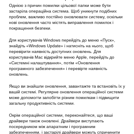
Однією з причин помилки цільової папки може бути
застаріла операційна система. Щоб уникнути подібних
проблем, важливо постійно оновлювати систему, оскільки
нові оновлення часто містять виправлення помилок і
покращення безпеки.
Для користувачів Windows перейдіть до меню «Пуск»,
знайдіть «Windows Update» і натисніть на нього, щоб
перевірити наявність доступних оновлень. Для
користувачів Mac відкрийте меню Apple, перейдіть до
«Системні налаштування», потім «Оновлення
програмного забезпечення» і перевірте наявність
оновлень.
Якщо ви знайшли оновлення, завантажте та встановіть їх у
вашій системі. Регулярне оновлення операційної системи
може допомогти запобігти різним помилкам і підвищити
загальну продуктивність системи.
Окрім операційної системи, переконайтеся, що ваші
драйвери також оновлені. Драйвери виступають
посередником між апаратним і програмним
забезпеченням, і застарілі драйвери можуть спричинити