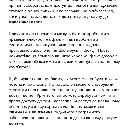
причин забороняє вам доступ до певної папки. Це може
статися з різних причин, але зазвичай це відбувається,
коли у вас немає достатніх дозволів для доступу до
відповідної папки.
Причинами цієї помилки можуть бути як проблеми з
правами власності на файли, так і проблеми з
системними налаштуваннями, і навіть шкідливе
програмне забезпечення або вірусні інфекції. Проте
найчастіше ця помилка виникає через конфлікт дозволів
між різними обліковими записами користувачів на одному
комп’ютері.
Щоб вирішити цю проблему, ви можете спробувати кілька
потенційних рішень. По-перше, ви можете спробувати
отримати право власності на папку, що дасть вам повний
доступ до неї. Крім того, ви можете спробувати змінити
права доступу до теки, дозволивши доступ до неї вашому
обліковому запису користувача. Іншим можливим
рішенням є вимкнення будь-якого програмного
забезпечення, яке може перешкоджати вашому доступу
до теки.