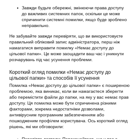
Завжди будьте обережні, змінюючи права доступу
до важливих системних папок, оскільки це може
спричинити системні помилки, якщо буде зроблено
неправильно.
Не забувайте завжди перевіряти, що ви використовуєте
правильний обліковий запис адміністратора, перш ніж
намагатися виправити помилку «Немає доступу до
цільової папки». Це може заощадити ваш час і уникнути
розчарувань під час усунення проблеми.
Короткий огляд помилки «Немає доступу до
цільової папки» та способів її усунення
Помилка «Немає доступу до цільової папки» є поширеною
проблемою, яка виникає, коли ви намагаєтеся зберегти
або перемістити файли до папки, на яку у вас немає прав
доступу. Ця помилка може бути спричинена різними
факторами, зокрема недостатніми дозволами,
антивірусним програмним забезпеченням або
пошкодженим профілем користувача. Ось короткий огляд
рішень, які ми обговорили: