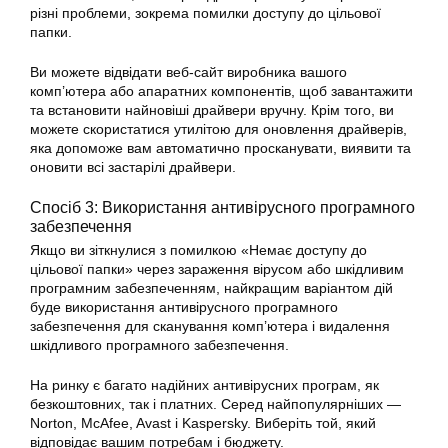
різні проблеми, зокрема помилки доступу до цільової
папки.
Ви можете відвідати веб-сайт виробника вашого
комп’ютера або апаратних компонентів, щоб завантажити
та встановити найновіші драйвери вручну. Крім того, ви
можете скористатися утилітою для оновлення драйверів,
яка допоможе вам автоматично просканувати, виявити та
оновити всі застарілі драйвери.
Спосіб 3: Використання антивірусного програмного
забезпечення
Якщо ви зіткнулися з помилкою «Немає доступу до
цільової папки» через зараження вірусом або шкідливим
програмним забезпеченням, найкращим варіантом дій
буде використання антивірусного програмного
забезпечення для сканування комп’ютера і видалення
шкідливого програмного забезпечення.
На ринку є багато надійних антивірусних програм, як
безкоштовних, так і платних. Серед найпопулярніших —
Norton, McAfee, Avast і Kaspersky. Виберіть той, який
відповідає вашим потребам і бюджету.