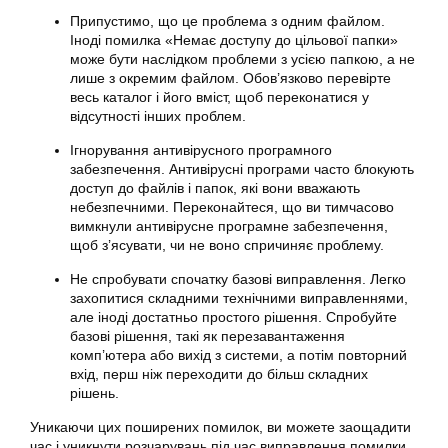
Припустимо, що це проблема з одним файлом.
Іноді помилка «Немає доступу до цільової папки»
може бути наслідком проблеми з усією папкою, а не
лише з окремим файлом. Обов’язково перевірте
весь каталог і його вміст, щоб переконатися у
відсутності інших проблем.
Ігнорування антивірусного програмного
забезпечення. Антивірусні програми часто блокують
доступ до файлів і папок, які вони вважають
небезпечними. Переконайтеся, що ви тимчасово
вимкнули антивірусне програмне забезпечення,
щоб з’ясувати, чи не воно спричиняє проблему.
Не спробувати спочатку базові виправлення. Легко
захопитися складними технічними виправленнями,
але іноді достатньо простого рішення. Спробуйте
базові рішення, такі як перезавантаження
комп’ютера або вихід з системи, а потім повторний
вхід, перш ніж переходити до більш складних
рішень.
Уникаючи цих поширених помилок, ви можете заощадити
час і уникнути розчарувань під час виправлення помилки