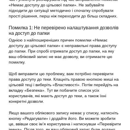
«Немає доступу до цільової папки». Не забувайте
підходити до ситуації методично і спочатку спробувати
прості рішення, перш ніж переходити до більш складних.
Помилка 1: Не перевірено налаштування дозволів
на доступ до папки
Однією з найпоширеніших причин помилки «Немає
доступу до цільової папки» є неправильні права доступу
до папки. При спробі отримати доступ до папки, на яку
ваш обліковий запис не має дозволу, ви отримаєте цю
помилку.
Щоб виправити цю проблему, вам потрібно перевірити
права доступу до теки. Клацніть правою кнопкою миші на
цільовій теці і виберіть «Властивості». Потім перейдіть на
вкладку «Безпека». Тут ви побачите список усіх
користувачів, які мають доступ до теки, а також їхні
конкретні дозволи.
Якщо вашого облікового запису немає у списку, натисніть
кнопку «Редагувати» і додайте його. Ви можете зробити
це, ввівши своє ім’я користувача і натиснувши «Перевірити
імена». Після того, як ваш обліковий запис буде додано,