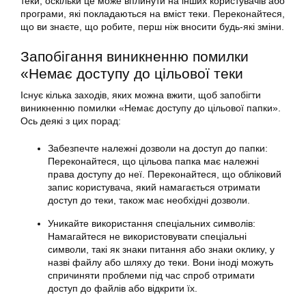
теки, оскільки це може вплинути на інших користувачів або
програми, які покладаються на вміст теки. Переконайтеся,
що ви знаєте, що робите, перш ніж вносити будь-які зміни.
Запобігання виникненню помилки
«Немає доступу до цільової теки
Існує кілька заходів, яких можна вжити, щоб запобігти
виникненню помилки «Немає доступу до цільової папки».
Ось деякі з цих порад:
Забезпечте належні дозволи на доступ до папки:
Переконайтеся, що цільова папка має належні
права доступу до неї. Переконайтеся, що обліковий
запис користувача, який намагається отримати
доступ до теки, також має необхідні дозволи.
Уникайте використання спеціальних символів:
Намагайтеся не використовувати спеціальні
символи, такі як знаки питання або знаки оклику, у
назві файлу або шляху до теки. Вони іноді можуть
спричиняти проблеми під час спроб отримати
доступ до файлів або відкрити їх.