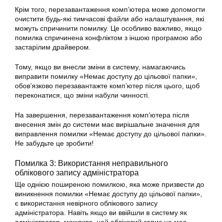
Крім того, перезавантаження комп’ютера може допомогти
очистити будь-які тимчасові файли або налаштування, які
можуть спричинити помилку. Це особливо важливо, якщо
помилка спричинена конфліктом з іншою програмою або
застарілим драйвером.
Тому, якщо ви внесли зміни в систему, намагаючись
виправити помилку «Немає доступу до цільової папки»,
обов’язково перезавантажте комп’ютер після цього, щоб
переконатися, що зміни набули чинності.
На завершення, перезавантаження комп’ютера після
внесення змін до системи має вирішальне значення для
виправлення помилки «Немає доступу до цільової папки».
Не забудьте це зробити!
Помилка 3: Використання неправильного
облікового запису адміністратора
Ще однією поширеною помилкою, яка може призвести до
виникнення помилки «Немає доступу до цільової папки»,
є використання невірного облікового запису
адміністратора. Навіть якщо ви ввійшли в систему як