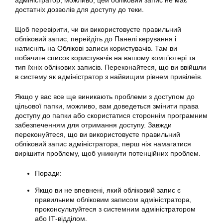
адміністратор, можливо, цей обліковий запис не має
достатніх дозволів для доступу до теки.
Щоб перевірити, чи ви використовуєте правильний
обліковий запис, перейдіть до Панелі керування і
натисніть на Облікові записи користувачів. Там ви
побачите список користувачів на вашому комп’ютері та
тип їхніх облікових записів. Переконайтеся, що ви ввійшли
в систему як адміністратор з найвищим рівнем привілеїв.
Якщо у вас все ще виникають проблеми з доступом до
цільової папки, можливо, вам доведеться змінити права
доступу до папки або скористатися стороннім програмним
забезпеченням для отримання доступу. Завжди
переконуйтеся, що ви використовуєте правильний
обліковий запис адміністратора, перш ніж намагатися
вирішити проблему, щоб уникнути потенційних проблем.
Поради:
Якщо ви не впевнені, який обліковий запис є
правильним обліковим записом адміністратора,
проконсультуйтеся з системним адміністратором
або ІТ-відділом.