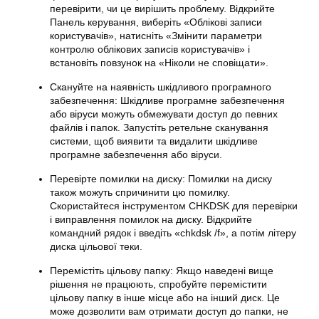
перевірити, чи це вирішить проблему. Відкрийте
Панель керування, виберіть «Облікові записи
користувачів», натисніть «Змінити параметри
контролю облікових записів користувачів» і
встановіть повзунок на «Ніколи не сповіщати».
Скануйте на наявність шкідливого програмного
забезпечення: Шкідливе програмне забезпечення
або віруси можуть обмежувати доступ до певних
файлів і папок. Запустіть ретельне сканування
системи, щоб виявити та видалити шкідливе
програмне забезпечення або віруси.
Перевірте помилки на диску: Помилки на диску
також можуть спричинити цю помилку.
Скористайтеся інструментом CHKDSK для перевірки
і виправлення помилок на диску. Відкрийте
командний рядок і введіть «chkdsk /f», а потім літеру
диска цільової теки.
Перемістіть цільову папку: Якщо наведені вище
рішення не працюють, спробуйте перемістити
цільову папку в інше місце або на інший диск. Це
може дозволити вам отримати доступ до папки, не