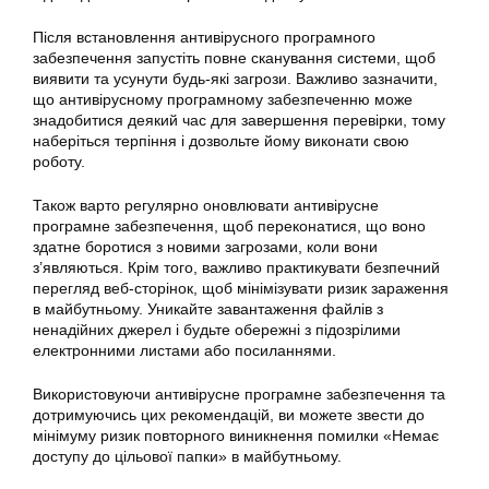
Після встановлення антивірусного програмного
забезпечення запустіть повне сканування системи, щоб
виявити та усунути будь-які загрози. Важливо зазначити,
що антивірусному програмному забезпеченню може
знадобитися деякий час для завершення перевірки, тому
наберіться терпіння і дозвольте йому виконати свою
роботу.
Також варто регулярно оновлювати антивірусне
програмне забезпечення, щоб переконатися, що воно
здатне боротися з новими загрозами, коли вони
з’являються. Крім того, важливо практикувати безпечний
перегляд веб-сторінок, щоб мінімізувати ризик зараження
в майбутньому. Уникайте завантаження файлів з
ненадійних джерел і будьте обережні з підозрілими
електронними листами або посиланнями.
Використовуючи антивірусне програмне забезпечення та
дотримуючись цих рекомендацій, ви можете звести до
мінімуму ризик повторного виникнення помилки «Немає
доступу до цільової папки» в майбутньому.