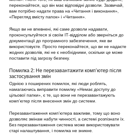
переконайтеся, що він має відповідні дозволи. Зазвичай,
вам потрібно надати права на «Читання і виконання»,
«Перегляд вмісту папок» і «Читання».
Якщо ви не впевнені, які саме дозволи надавати,
проконсультуйтеся зі своїм ІТ-відділом або зверніться до
документації до програмного забезпечення, яке ви
використовуєте. Просто переконайтеся, що ви не надаєте
жодних дозволів, які не є необхідними, оскільки це може
поставити під загрозу безпеку.
Помилка 2: Не перезавантажити комп’ютер після
застосування змін
Однією з поширених помилок, які люди роблять,
намагаючись виправити помилку «Немає доступу до
цільової папки», є те, що вони не перезавантажують
комп’ютер після внесення змін до системи.
Перезавантаження комп’ютера важливе, тому що воно
дозволяє змінам набути чинності, а системі розпізнати їх.
Без перезавантаження система може використовувати
старі налаштування, і помилка не зникне.