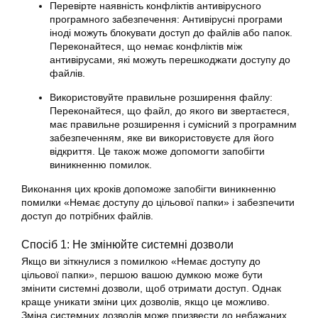
Перевірте наявність конфліктів антивірусного
програмного забезпечення: Антивірусні програми
іноді можуть блокувати доступ до файлів або папок.
Переконайтеся, що немає конфліктів між
антивірусами, які можуть перешкоджати доступу до
файлів.
Використовуйте правильне розширення файлу:
Переконайтеся, що файл, до якого ви звертаєтеся,
має правильне розширення і сумісний з програмним
забезпеченням, яке ви використовуєте для його
відкриття. Це також може допомогти запобігти
виникненню помилок.
Виконання цих кроків допоможе запобігти виникненню
помилки «Немає доступу до цільової папки» і забезпечити
доступ до потрібних файлів.
Спосіб 1: Не змінюйте системні дозволи
Якщо ви зіткнулися з помилкою «Немає доступу до
цільової папки», першою вашою думкою може бути
змінити системні дозволи, щоб отримати доступ. Однак
краще уникати зміни цих дозволів, якщо це можливо.
Зміна системних дозволів може призвести до небажаних