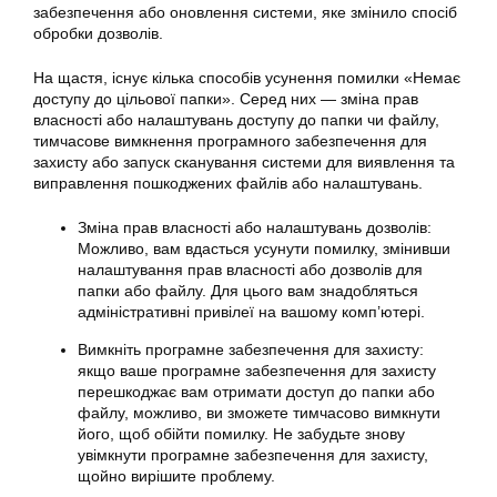
забезпечення або оновлення системи, яке змінило спосіб
обробки дозволів.
На щастя, існує кілька способів усунення помилки «Немає
доступу до цільової папки». Серед них — зміна прав
власності або налаштувань доступу до папки чи файлу,
тимчасове вимкнення програмного забезпечення для
захисту або запуск сканування системи для виявлення та
виправлення пошкоджених файлів або налаштувань.
Зміна прав власності або налаштувань дозволів:
Можливо, вам вдасться усунути помилку, змінивши
налаштування прав власності або дозволів для
папки або файлу. Для цього вам знадобляться
адміністративні привілеї на вашому комп’ютері.
Вимкніть програмне забезпечення для захисту:
якщо ваше програмне забезпечення для захисту
перешкоджає вам отримати доступ до папки або
файлу, можливо, ви зможете тимчасово вимкнути
його, щоб обійти помилку. Не забудьте знову
увімкнути програмне забезпечення для захисту,
щойно вирішите проблему.