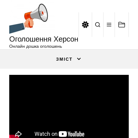
Оголошення
Перейти
Херсон
до
вмісту
Оголошення Херсон
Онлайн дошка оголошень
ЗМІСТ