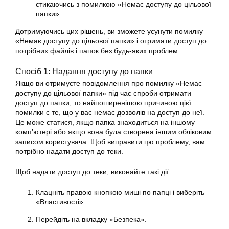
стикаючись з помилкою «Немає доступу до цільової
папки».
Дотримуючись цих рішень, ви зможете усунути помилку
«Немає доступу до цільової папки» і отримати доступ до
потрібних файлів і папок без будь-яких проблем.
Спосіб 1: Надання доступу до папки
Якщо ви отримуєте повідомлення про помилку «Немає
доступу до цільової папки» під час спроби отримати
доступ до папки, то найпоширенішою причиною цієї
помилки є те, що у вас немає дозволів на доступ до неї.
Це може статися, якщо папка знаходиться на іншому
комп’ютері або якщо вона була створена іншим обліковим
записом користувача. Щоб виправити цю проблему, вам
потрібно надати доступ до теки.
Щоб надати доступ до теки, виконайте такі дії:
Клацніть правою кнопкою миші по папці і виберіть
«Властивості».
Перейдіть на вкладку «Безпека».