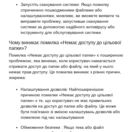
Запустіть сканування системи: Якщо помилку
спричинено пошкодженими файлами або
налаштуваннями, можливо, ви зможете виявити та
виправити проблему, запустивши сканування
системи за допомогою надійного антивірусу або
інструменту для обслуговування системи.
Чому виникає помилка «Немає доступу до цільової
папки»?
Помилка «Немає доступу до цільової папки» є поширеною
проблемою, яка виникає, коли користувач намагається
отримати доступ до папки або файлу, на який у нього
немає прав доступу. Ця помилка виникає з різних причин,
зокрема:
Налаштування дозволів: Найпоширенішою
причиною помилки «Немає доступу до цільової
папки» є те, що користувач не має правильних
дозволів на доступ до папки або файлу. Це може
бути пов’язано зі зміною налаштувань дозволів або
помилкою під час налаштування.
Обмеження безпеки : Якщо тека або файл