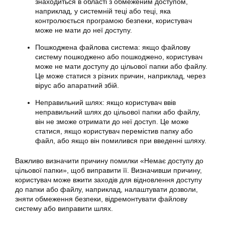
знаходиться в області з обмеженим доступом,
наприклад, у системній теці або теці, яка
контролюється програмою безпеки, користувач
може не мати до неї доступу.
Пошкоджена файлова система: якщо файлову
систему пошкоджено або пошкоджено, користувач
може не мати доступу до цільової папки або файлу.
Це може статися з різних причин, наприклад, через
вірус або апаратний збій.
Неправильний шлях: якщо користувач ввів
неправильний шлях до цільової папки або файлу,
він не зможе отримати до неї доступ. Це може
статися, якщо користувач перемістив папку або
файл, або якщо він помилився при введенні шляху.
Важливо визначити причину помилки «Немає доступу до
цільової папки», щоб виправити її. Визначивши причину,
користувач може вжити заходів для відновлення доступу
до папки або файлу, наприклад, налаштувати дозволи,
зняти обмеження безпеки, відремонтувати файлову
систему або виправити шлях.