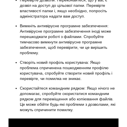
Перевірте дозволи: Переконайтеся, що у вас є
дозвіл на доступ до цільової папки. Перевірте
властивості папки і, якщо необхідно, попросіть
адміністратора надати вам доступ.
Вимкніть антивірусне програмне забезпечення:
Антивірусне програмне забезпечення іноді може
перешкоджати роботі з файлами. Спробуйте
тимчасово вимкнути антивірусне програмне
забезпечення, щоб перевірити, чи це вирішить
проблему.
Створіть новий профіль користувача: Якщо
проблема спричинена пошкодженням профілю
користувача, спробуйте створити новий профіль і
перевірте, чи помилка не зникає.
Скористайтеся командним рядком: Якщо нічого не
допомагає, спробуйте скористатися командним
рядком для переміщення або копіювання файлів.
Це може обійти будь-які проблеми з дозволами, які
можуть спричинити помилку.