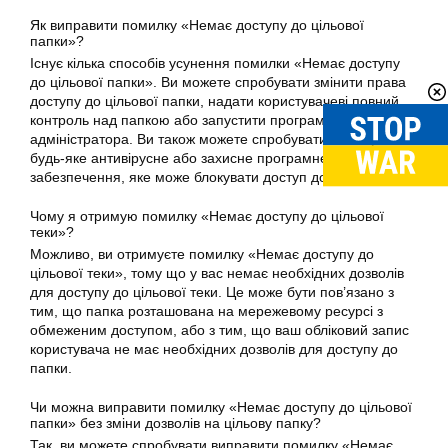
Як виправити помилку «Немає доступу до цільової
папки»?
Існує кілька способів усунення помилки «Немає доступу
до цільової папки». Ви можете спробувати змінити права
доступу до цільової папки, надати користувачеві повний
контроль над папкою або запустити програму від імені
адміністратора. Ви також можете спробувати вимкнути
будь-яке антивірусне або захисне програмне
забезпечення, яке може блокувати доступ до теки.
Чому я отримую помилку «Немає доступу до цільової
теки»?
Можливо, ви отримуєте помилку «Немає доступу до
цільової теки», тому що у вас немає необхідних дозволів
для доступу до цільової теки. Це може бути пов’язано з
тим, що папка розташована на мережевому ресурсі з
обмеженим доступом, або з тим, що ваш обліковий запис
користувача не має необхідних дозволів для доступу до
папки.
Чи можна виправити помилку «Немає доступу до цільової
папки» без зміни дозволів на цільову папку?
Так, ви можете спробувати виправити помилку «Немає