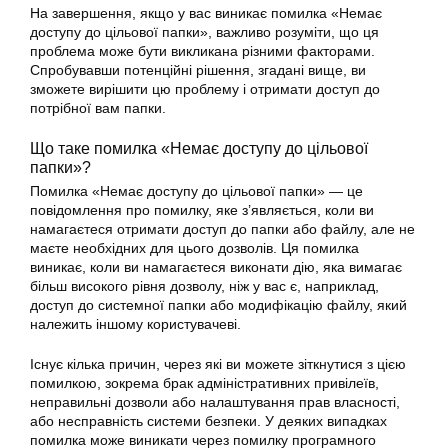
На завершення, якщо у вас виникає помилка «Немає
доступу до цільової папки», важливо розуміти, що ця
проблема може бути викликана різними факторами.
Спробувавши потенційні рішення, згадані вище, ви
зможете вирішити цю проблему і отримати доступ до
потрібної вам папки.
Що таке помилка «Немає доступу до цільової
папки»?
Помилка «Немає доступу до цільової папки» — це
повідомлення про помилку, яке з’являється, коли ви
намагаєтеся отримати доступ до папки або файлу, але не
маєте необхідних для цього дозволів. Ця помилка
виникає, коли ви намагаєтеся виконати дію, яка вимагає
більш високого рівня дозволу, ніж у вас є, наприклад,
доступ до системної папки або модифікацію файлу, який
належить іншому користувачеві.
Існує кілька причин, через які ви можете зіткнутися з цією
помилкою, зокрема брак адміністративних привілеїв,
неправильні дозволи або налаштування прав власності,
або несправність системи безпеки. У деяких випадках
помилка може виникати через помилку програмного