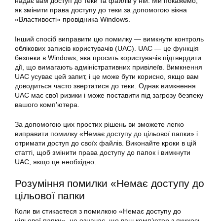
надає вам доступ до теки та файлів у ній. Ми покажемо,
як змінити права доступу до теки за допомогою вікна
«Властивості» провідника Windows.
Інший спосіб виправити цю помилку — вимкнути контроль
облікових записів користувачів (UAC). UAC — це функція
безпеки в Windows, яка просить користувачів підтвердити
дії, що вимагають адміністративних привілеїв. Вимкнення
UAC усуває цей запит, і це може бути корисно, якщо вам
доводиться часто звертатися до теки. Однак вимкнення
UAC має свої ризики і може поставити під загрозу безпеку
вашого комп’ютера.
За допомогою цих простих рішень ви зможете легко
виправити помилку «Немає доступу до цільової папки» і
отримати доступ до своїх файлів. Виконайте кроки в цій
статті, щоб змінити права доступу до папок і вимкнути
UAC, якщо це необхідно.
Розуміння помилки «Немає доступу до
цільової папки
Коли ви стикаєтеся з помилкою «Немає доступу до
цільової папки», це означає, що ваш комп’ютер з якихось