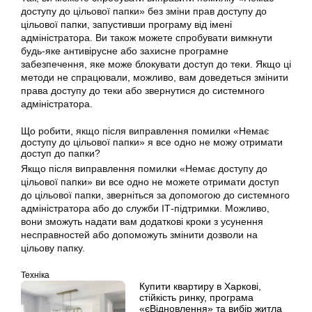
доступу до цільової папки» без зміни прав доступу до
цільової папки, запустивши програму від імені
адміністратора. Ви також можете спробувати вимкнути
будь-яке антивірусне або захисне програмне
забезпечення, яке може блокувати доступ до теки. Якщо ці
методи не спрацювали, можливо, вам доведеться змінити
права доступу до теки або звернутися до системного
адміністратора.
Що робити, якщо після виправлення помилки «Немає
доступу до цільової папки» я все одно не можу отримати
доступ до папки?
Якщо після виправлення помилки «Немає доступу до
цільової папки» ви все одно не можете отримати доступ
до цільової папки, зверніться за допомогою до системного
адміністратора або до служби ІТ-підтримки. Можливо,
вони зможуть надати вам додаткові кроки з усунення
несправностей або допоможуть змінити дозволи на
цільову папку.
Техніка
Купити квартиру в Харкові,
стійкість ринку, програма
«єВідновлення» та вибір житла