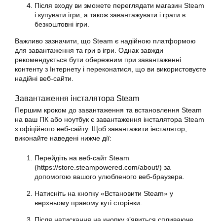
Після входу ви зможете переглядати магазин Steam
і купувати ігри, а також завантажувати і грати в
безкоштовні ігри.
Важливо зазначити, що Steam є надійною платформою
для завантаження та гри в ігри. Однак завжди
рекомендується бути обережним при завантаженні
контенту з Інтернету і переконатися, що ви використовуєте
надійні веб-сайти.
Завантаження інсталятора Steam
Першим кроком до завантаження та встановлення Steam
на ваш ПК або
ноутбук
є завантаження інсталятора Steam
з офіційного веб-сайту. Щоб
завантажити
інсталятор,
виконайте наведені нижче дії:
Перейдіть на веб-сайт Steam
(https://store.steampowered.com/about/) за
допомогою вашого улюбленого веб-браузера.
Натисніть на кнопку «
Встановити
Steam» у
верхньому правому куті сторінки.
Після натискання на кнопку з’явиться спливаюче