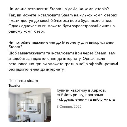
Чи можна
встановити
Steam на декілька комп’ютерів?
Так, ви можете інсталювати Steam на кількох комп’ютерах
і мати доступ до своєї бібліотеки ігор з будь-якого з них.
Однак одночасно ви можете бути зареєстровані лише на
одному комп’ютері.
Чи потрібне підключення до Інтернету для використання
Steam?
Щоб завантажувати та інсталювати ігри через Steam, вам
знадобиться підключення до інтернету. Однак після
встановлення гри ви зможете грати в неї в офлайн-режимі
без підключення до інтернету.
Позначки:
steam
Техніка
Купити квартиру в Харкові,
стійкість ринку, програма
«єВідновлення» та вибір житла
3 Серпня, 2026