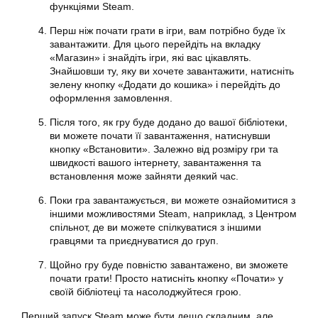
функціями Steam.
Перш ніж почати грати в ігри, вам потрібно буде їх
завантажити
. Для цього перейдіть на вкладку
«Магазин» і знайдіть ігри, які вас цікавлять.
Знайшовши ту, яку ви хочете
завантажити
, натисніть
зелену кнопку «Додати до кошика» і перейдіть до
оформлення замовлення.
Після того, як гру буде додано до вашої бібліотеки,
ви можете почати її завантаження, натиснувши
кнопку «Встановити». Залежно від розміру гри та
швидкості вашого інтернету, завантаження та
встановлення може зайняти деякий час.
Поки гра завантажується, ви можете ознайомитися з
іншими можливостями Steam, наприклад, з Центром
спільнот, де ви можете спілкуватися з іншими
гравцями та приєднуватися до груп.
Щойно гру буде повністю завантажено, ви зможете
почати грати! Просто натисніть кнопку «Почати» у
своїй бібліотеці та насолоджуйтеся грою.
Перший запуск Steam може бути дещо складним, але,