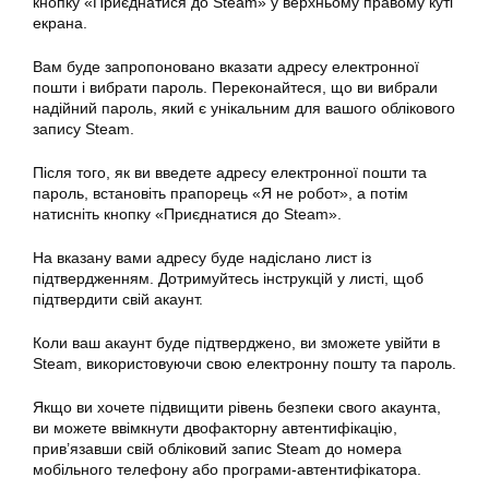
кнопку «Приєднатися до
Steam
» у верхньому правому куті
екрана.
Вам буде запропоновано вказати адресу електронної
пошти і вибрати пароль. Переконайтеся, що ви вибрали
надійний пароль, який є унікальним для вашого облікового
запису Steam.
Після того, як ви введете адресу електронної пошти та
пароль, встановіть прапорець «Я не робот», а потім
натисніть кнопку «Приєднатися до Steam».
На вказану вами адресу буде надіслано лист із
підтвердженням. Дотримуйтесь інструкцій у листі, щоб
підтвердити свій акаунт.
Коли ваш акаунт буде підтверджено, ви зможете увійти в
Steam, використовуючи свою електронну пошту та пароль.
Якщо ви хочете підвищити рівень безпеки свого акаунта,
ви можете ввімкнути двофакторну автентифікацію,
прив’язавши свій
обліковий запис Steam
до номера
мобільного телефону або програми-автентифікатора.