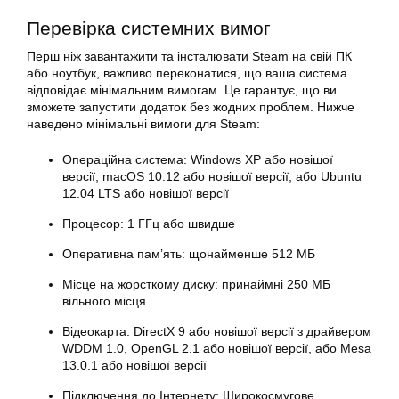
Перевірка системних вимог
Перш ніж
завантажити
та інсталювати Steam на свій ПК
або
ноутбук
, важливо переконатися, що ваша система
відповідає мінімальним вимогам. Це гарантує, що ви
зможете запустити додаток без жодних проблем. Нижче
наведено мінімальні вимоги для Steam:
Операційна система: Windows XP або новішої
версії, macOS 10.12 або новішої версії, або Ubuntu
12.04 LTS або новішої версії
Процесор: 1 ГГц або швидше
Оперативна пам’ять: щонайменше 512 МБ
Місце на жорсткому диску: принаймні 250 МБ
вільного місця
Відеокарта: DirectX 9 або новішої версії з драйвером
WDDM 1.0, OpenGL 2.1 або новішої версії, або Mesa
13.0.1 або новішої версії
Підключення до Інтернету: Широкосмугове