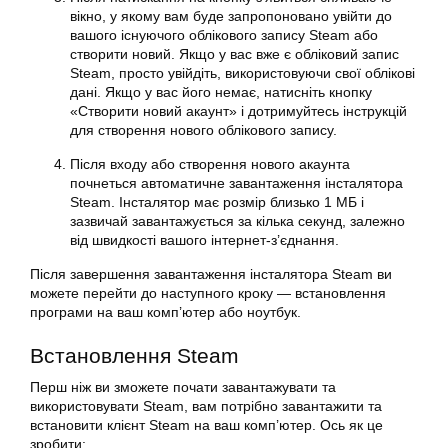
вікно, у якому вам буде запропоновано увійти до
вашого існуючого облікового запису Steam або
створити новий. Якщо у вас вже є
обліковий запис
Steam
, просто увійдіть, використовуючи свої облікові
дані. Якщо у вас його немає, натисніть кнопку
«Створити новий акаунт» і дотримуйтесь інструкцій
для створення нового облікового запису.
Після входу або створення нового акаунта
почнеться автоматичне завантаження інсталятора
Steam. Інсталятор має розмір близько 1 МБ і
зазвичай завантажується за кілька секунд, залежно
від швидкості вашого інтернет-з’єднання.
Після завершення завантаження інсталятора Steam ви
можете перейти до наступного кроку — встановлення
програми на ваш комп’ютер або
ноутбук
.
Встановлення Steam
Перш ніж ви зможете почати завантажувати та
використовувати Steam, вам потрібно завантажити та
встановити
клієнт Steam на ваш комп’ютер. Ось як це
зробити: