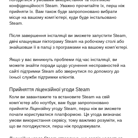
конфіденційності Steam. Уважно прочитайте їх, перш ніж
прийняти їх. Вам також буде запропоновано вибрати
місце на вашому комп’ютері, куди буде інстальовано
Steam.
Після завершення інсталяції ви зможете запустити Steam,
двічі клацнувши піктограму Steam на робочому столі або
знайшовши її в папці з програмами на вашому комп’ютері.
Якщо у вас виникнуть проблеми під час інсталяції, ви
можете знайти поради щодо усунення несправностей на
сайті підтримки Steam або звернутися по допомогу до
їхньої служби підтримки клієнтів.
Прийняття ліцензійної угоди Steam
Коли ви завантажите та встановите Steam на свій
комп’ютер або
ноутбук
, вам буде запропоновано
прийняти Ліцензійну угоду Steam, перш ніж ви зможете
почати користуватися платформою. Ця угода визначає
умови використання сервісу, тому важливо розуміти, на
що ви погоджуєтеся, перш ніж продовжувати.