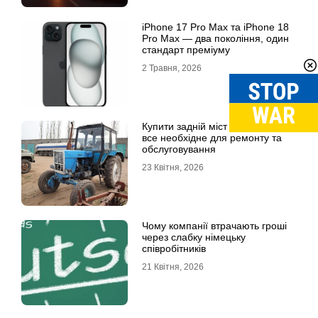
iРhone 17 Рro Мax та iРhone 18
Рro Мax — два покоління, один
стандарт преміуму
2 Травня, 2026
Купити задній міст МТЗ 80, 82 та
все необхідне для ремонту та
обслуговування
23 Квітня, 2026
Чому компанії втрачають гроші
через слабку німецьку
співробітників
21 Квітня, 2026