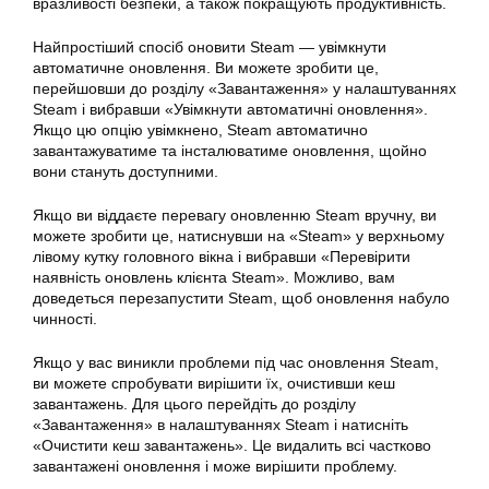
вразливості безпеки, а також покращують продуктивність.
Найпростіший спосіб оновити Steam — увімкнути
автоматичне оновлення. Ви можете зробити це,
перейшовши до розділу «Завантаження» у налаштуваннях
Steam і вибравши «Увімкнути автоматичні оновлення».
Якщо цю опцію увімкнено, Steam автоматично
завантажуватиме та інсталюватиме оновлення, щойно
вони стануть доступними.
Якщо ви віддаєте перевагу оновленню Steam вручну, ви
можете зробити це, натиснувши на «
Steam
» у верхньому
лівому кутку головного вікна і вибравши «Перевірити
наявність оновлень клієнта Steam». Можливо, вам
доведеться перезапустити Steam, щоб оновлення набуло
чинності.
Якщо у вас виникли проблеми під час оновлення Steam,
ви можете спробувати вирішити їх, очистивши кеш
завантажень. Для цього перейдіть до розділу
«Завантаження» в налаштуваннях Steam і натисніть
«Очистити кеш завантажень». Це видалить всі частково
завантажені оновлення і може вирішити проблему.