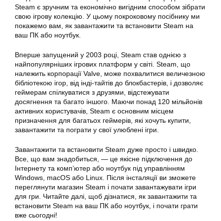
Steam є зручним та економічно вигідним способом зібрати
свою ігрову колекцію. У цьому покроковому посібнику ми
покажемо вам, як
завантажити
та
встановити
Steam на
ваш ПК або
ноутбук
.
Вперше запущений у 2003 році, Steam став однією з
найпопулярніших ігрових платформ у світі. Steam, що
належить корпорації Valve, може похвалитися величезною
бібліотекою ігор, від інді-тайтів до блокбастерів, і дозволяє
геймерам спілкуватися з друзями, відстежувати
досягнення та багато іншого. Маючи понад 120 мільйонів
активних користувачів, Steam є основним місцем
призначення для багатьох геймерів, які хочуть купити,
завантажити
та пограти у свої улюблені ігри.
Завантажити
та встановити Steam дуже просто і швидко.
Все, що вам знадобиться, — це якісне підключення до
Інтернету та комп’ютер або
ноутбук
під управлінням
Windows, macOS або Linux. Після інсталяції ви зможете
переглянути магазин Steam і почати завантажувати ігри
для гри. Читайте далі, щоб дізнатися, як
завантажити
та
встановити
Steam на ваш ПК або
ноутбук
, і почати грати
вже сьогодні!