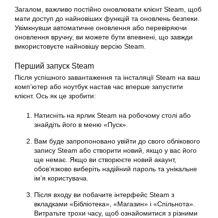
Загалом, важливо постійно оновлювати клієнт Steam, щоб
мати доступ до найновіших функцій та оновлень безпеки.
Увімкнувши автоматичне оновлення або перевіряючи
оновлення вручну, ви можете бути впевнені, що завжди
використовуєте найновішу версію Steam.
Перший запуск Steam
Після успішного завантаження та інсталяції Steam на ваш
комп’ютер або
ноутбук
настав час вперше запустити
клієнт. Ось як це зробити:
Натисніть на ярлик Steam на робочому столі або
знайдіть його в меню «Пуск».
Вам буде запропоновано увійти до свого облікового
запису Steam або створити новий, якщо у вас його
ще немає. Якщо ви створюєте новий акаунт,
обов’язково виберіть надійний пароль та унікальне
ім’я користувача.
Після входу ви побачите інтерфейс Steam з
вкладками «Бібліотека», «Магазин» і «Спільнота».
Витратьте трохи часу, щоб ознайомитися з різними