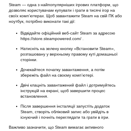
Steam — одна з найпопулярніших ігрових платформ, що
дозволяє користувачам купувати і грати в тисячі ігор на
своїх комп’ютерах. Щоб
завантажити
Steam на свій ПК або
ноутбук
, потрібно виконати такі дії:
Відвідайте офіційний веб-сайт Steam за адресою
https://store.steampowered.com/ .
Натисніть на зелену кнопку «
Встановити
Steam»,
розташовану у верхньому правому куті домашньої
сторінки.
Дочекайтеся початку завантаження, а потім
збережіть файл на своєму комп’ютері.
Двічі клацніть завантажений файл і дотримуйтесь
інструкцій на екрані, щоб завершити процес
встановлення.
Після завершення інсталяції запустіть додаток
Steam, створіть обліковий запис або увійдіть в
існуючий і почніть переглядати та грати в ігри.
Важливо зазначити, що Steam вимагає активного