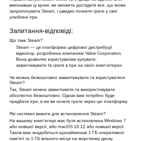
виконавши ці кроки, ви зможете дослідити все, що може
запропонувати Steam, і швидко почнете грати у свої
улюблені ігри.
Запитання-відповіді:
Що таке Steam?
Steam — це платформа цифрової дистрибуції
відеоігор, розроблена компанією Valve Corporation.
Вона дозволяє користувачам купувати,
завантажувати та грати в ігри на своїх комп’ютерах.
Чи можна безкоштовно завантажувати та користуватися
Steam?
Так, Steam можна
завантажити
та використовувати
абсолютно безкоштовно. Однак вам потрібно буде
придбати ігри, в які ви хочете грати через цю платформу.
Які системні вимоги для встановлення Steam?
На вашому комп’ютері має бути встановлена Windows 7
або новішої версії, або macOS 10.12 або новішої версії.
Також вам знадобиться щонайменше 1 ГБ оперативної
пам’яті та 1 ГБ вільного місця на жорсткому диску.