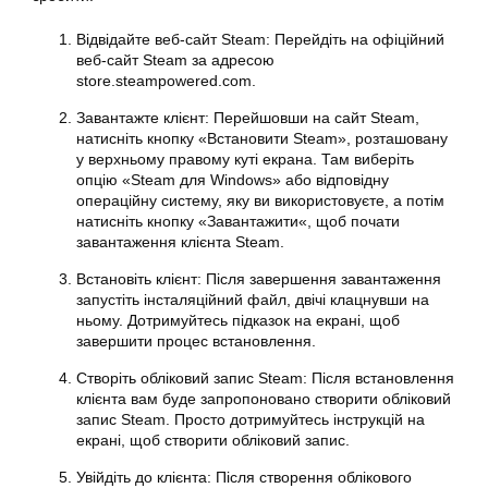
Відвідайте веб-сайт
Steam
: Перейдіть на офіційний
веб-сайт Steam за адресою
store.steampowered.com.
Завантажте клієнт: Перейшовши на сайт Steam,
натисніть кнопку «
Встановити
Steam», розташовану
у верхньому правому куті екрана. Там виберіть
опцію «Steam для Windows» або відповідну
операційну систему, яку ви використовуєте, а потім
натисніть кнопку «
Завантажити
«, щоб почати
завантаження клієнта Steam.
Встановіть клієнт: Після завершення завантаження
запустіть інсталяційний файл, двічі клацнувши на
ньому. Дотримуйтесь підказок на екрані, щоб
завершити процес встановлення.
Створіть
обліковий запис Steam
: Після встановлення
клієнта вам буде запропоновано створити
обліковий
запис Steam
. Просто дотримуйтесь інструкцій на
екрані, щоб створити обліковий запис.
Увійдіть до клієнта: Після створення облікового