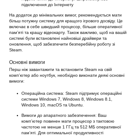
підключення до Інтернету
На додаток до мінімальних вимог, рекомендується мати
більш потужну систему для кращого ігрового досвіду. Це
включає в себе швидший процесор, більше оперативної
пам’яті та кращу відеокарту. Також важливо, щоб на вашій
системі були встановлені найновіші драйвери та
оновлення, щоб забезпечити безперебійну роботу зі
Steam
.
Основні вимоги
Перш ніж
завантажити
та
встановити Steam
на свій
комп’ютер або
ноутбук
, необхідно виконати деякі основні
вимоги:
Операційна система: Steam підтримує операційні
системи Windows 7, Windows 8, Windows 8.1,
Windows 10, macOS та Ubuntu.
Вимоги до апаратного забезпечення: Ваш
комп’ютер повинен мати процесор з тактовою
частотою не менше 1 ГГц та 512 МБ оперативної
пам’яті. Для оптимальної продуктивності