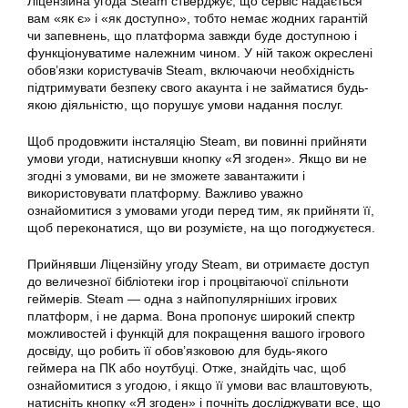
Ліцензійна угода
Steam
стверджує, що сервіс надається
вам «як є» і «як доступно», тобто немає жодних гарантій
чи запевнень, що платформа завжди буде доступною і
функціонуватиме належним чином. У ній також окреслені
обов’язки користувачів Steam, включаючи необхідність
підтримувати безпеку свого акаунта і не займатися будь-
якою діяльністю, що порушує умови надання послуг.
Щоб продовжити інсталяцію Steam, ви повинні прийняти
умови угоди, натиснувши кнопку «Я згоден». Якщо ви не
згодні з умовами, ви не зможете завантажити і
використовувати платформу. Важливо уважно
ознайомитися з умовами угоди перед тим, як прийняти її,
щоб переконатися, що ви розумієте, на що погоджуєтеся.
Прийнявши Ліцензійну угоду Steam, ви отримаєте доступ
до величезної бібліотеки ігор і процвітаючої спільноти
геймерів. Steam — одна з найпопулярніших ігрових
платформ, і не дарма. Вона пропонує широкий спектр
можливостей і функцій для покращення вашого ігрового
досвіду, що робить її обов’язковою для будь-якого
геймера на ПК або ноутбуці. Отже, знайдіть час, щоб
ознайомитися з угодою, і якщо її умови вас влаштовують,
натисніть кнопку «Я згоден» і почніть досліджувати все, що