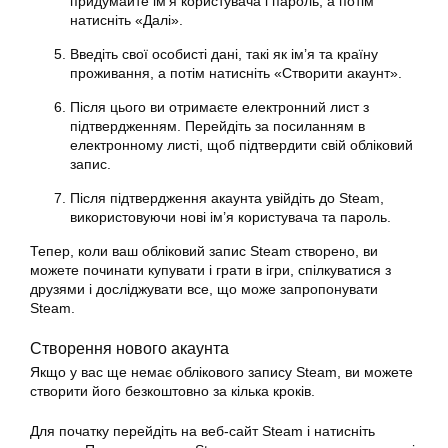
придумайте ім’я користувача і пароль, а потім
натисніть «Далі».
Введіть свої особисті дані, такі як ім’я та країну
проживання, а потім натисніть «Створити акаунт».
Після цього ви отримаєте електронний лист з
підтвердженням. Перейдіть за посиланням в
електронному листі, щоб підтвердити свій обліковий
запис.
Після підтвердження акаунта увійдіть до Steam,
використовуючи нові ім’я користувача та пароль.
Тепер, коли ваш
обліковий запис Steam
створено, ви
можете починати купувати і грати в ігри, спілкуватися з
друзями і досліджувати все, що може запропонувати
Steam.
Створення нового акаунта
Якщо у вас ще немає облікового запису Steam, ви можете
створити його безкоштовно за кілька кроків.
Для початку перейдіть на веб-сайт
Steam
і натисніть