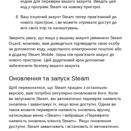
кодом для перевірки вашого акаунта. Введіть цей
код у програмі Steam на новому пристрої.
Ваш існуючий акаунт Steam тепер прив’язаний до
нового пристрою, і ви можете отримати доступ до
всіх своїх ігор та налаштувань.
Зверніть увагу, що якщо у вашому акаунті увімкнено Steam
Guard, можливо, вам доведеться підтвердити свою особу
за допомогою коду, надісланого електронною поштою або
в додатку Steam Mobile, перш ніж прив’язати акаунт до
нового пристрою. Цей додатковий крок допоможе
забезпечити безпеку вашого акаунта.
Оновлення та запуск Steam
Щоб переконатися, що Steam працює з останньою
версією, вам потрібно регулярно оновлювати його. Коли
ви запускаєте Steam, він автоматично перевіряє наявність
оновлень і завантажує їх, якщо вони доступні. Однак ви
також можете перевірити наявність оновлень вручну,
натиснувши меню «Steam» і вибравши «Перевірити
наявність оновлень клієнта Steam». Якщо оновлення
доступні,
Steam
завантажить і встановить їх автоматично.