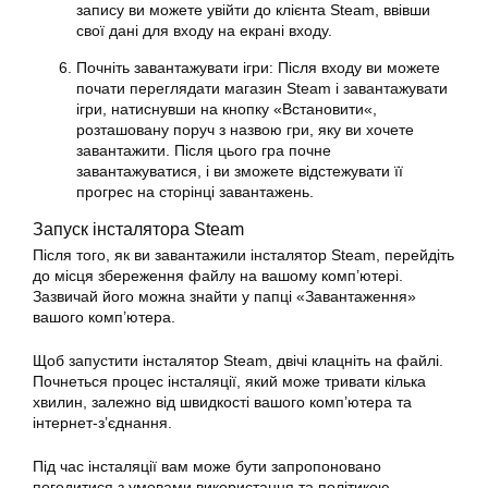
запису ви можете увійти до клієнта Steam, ввівши
свої дані для входу на екрані входу.
Почніть завантажувати ігри: Після входу ви можете
почати переглядати магазин Steam і завантажувати
ігри, натиснувши на кнопку «
Встановити
«,
розташовану поруч з назвою гри, яку ви хочете
завантажити. Після цього гра почне
завантажуватися, і ви зможете відстежувати її
прогрес на сторінці завантажень.
Запуск інсталятора Steam
Після того, як ви завантажили інсталятор Steam, перейдіть
до місця збереження файлу на вашому комп’ютері.
Зазвичай його можна знайти у папці «Завантаження»
вашого комп’ютера.
Щоб запустити інсталятор Steam, двічі клацніть на файлі.
Почнеться процес інсталяції, який може тривати кілька
хвилин, залежно від швидкості вашого комп’ютера та
інтернет-з’єднання.
Під час інсталяції вам може бути запропоновано
погодитися з умовами використання та політикою