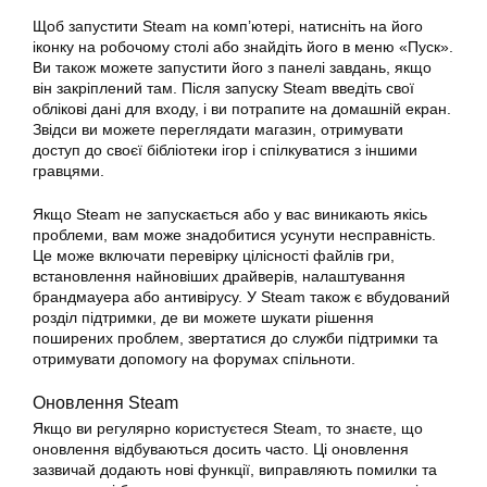
Щоб запустити Steam на комп’ютері, натисніть на його
іконку на робочому столі або знайдіть його в меню «Пуск».
Ви також можете запустити його з панелі завдань, якщо
він закріплений там. Після запуску Steam введіть свої
облікові дані для входу, і ви потрапите на домашній екран.
Звідси ви можете переглядати магазин, отримувати
доступ до своєї бібліотеки ігор і спілкуватися з іншими
гравцями.
Якщо Steam не запускається або у вас виникають якісь
проблеми, вам може знадобитися усунути несправність.
Це може включати перевірку цілісності файлів гри,
встановлення найновіших драйверів, налаштування
брандмауера або антивірусу. У Steam також є вбудований
розділ підтримки, де ви можете шукати рішення
поширених проблем, звертатися до служби підтримки та
отримувати допомогу на форумах спільноти.
Оновлення
Steam
Якщо ви регулярно користуєтеся Steam, то знаєте, що
оновлення відбуваються досить часто. Ці оновлення
зазвичай додають нові функції, виправляють помилки та