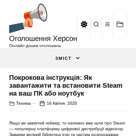
Оголошення
Перейти
Херсон
до
вмісту
Оголошення Херсон
Онлайн дошка оголошень
ЗМІСТ
Покрокова інструкція: Як
завантажити та встановити Steam
на ваш ПК або ноутбук
Техніка
16 Квітня, 2020
Якщо ви завзятий геймер, то напевно вже чули про Steam
— популярну платформу цифрової дистрибуції відеоігор.
Завдяки великій бібліотеці ігор та частим розпродажам,