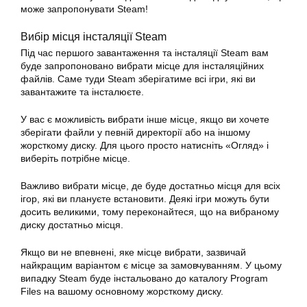
може запропонувати Steam!
Вибір місця інсталяції Steam
Під час першого завантаження та інсталяції Steam вам
буде запропоновано вибрати місце для інсталяційних
файлів. Саме туди Steam зберігатиме всі ігри, які ви
завантажите та інсталюєте.
У вас є можливість вибрати інше місце, якщо ви хочете
зберігати файли у певній директорії або на іншому
жорсткому диску. Для цього просто натисніть «Огляд» і
виберіть потрібне місце.
Важливо вибрати місце, де буде достатньо місця для всіх
ігор, які ви плануєте
встановити
. Деякі ігри можуть бути
досить великими, тому переконайтеся, що на вибраному
диску достатньо місця.
Якщо ви не впевнені, яке місце вибрати, зазвичай
найкращим варіантом є місце за замовчуванням. У цьому
випадку Steam буде інстальовано до каталогу Program
Files на вашому основному жорсткому диску.