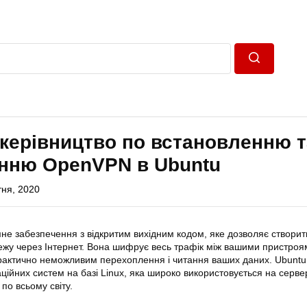
Пошук
керівництво по встановленню т
нню OpenVPN в Ubuntu
тня, 2020
е забезпечення з відкритим вихідним кодом, яке дозволяє створит
жу через Інтернет. Вона шифрує весь трафік між вашими пристроя
рактично неможливим перехоплення і читання ваших даних.
Ubuntu
ійних систем на базі Linux, яка широко використовується на сервер
по всьому світу.