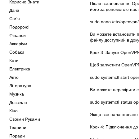
Корисно Знати
Після встановлення
Op
його за допомогою наст
Дача
Сім'я
sudo nano /etc/openvpn
Подорожі
Ви можете встановити п
Фінанси
файлу доступний в док
Акваріум
Собаки
Крок 3: Запуск OpenVP
Коти
Щоб запустити OpenVPN
Електрика
Авто
sudo systemctl start op
Література
Ви можете перевірити 
Музика
sudo systemctl status o
Дозвілля
Кіно
Якщо все налаштовано п
Своїми Руками
Крок 4: Підключення д
Тварини
Поради