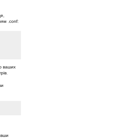
.
це,
ям .conf:
до ваших
рів.
ши
авши