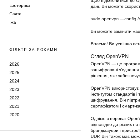
Щоб підключитися до
O
Езотерика
дані. Ви можете скори
Свята
sudo
openvpn
—config /
Їжа
Ви можете замінити «auth
Вітаємо! Ви успішно в
ФІЛЬТР ЗА РОКАМИ
Огляд OpenVPN
OpenVPN — це програмне
2026
зашифровані з’єднання 
2025
рішення, яке забезпечу
2024
OpenVPN використовує 
2023
інститутом стандартів і
2022
шифрування. Він підтри
сертифікатом і смарт-к
2021
2020
Однією з переваг OpenV
відповідно до різних п
брандмауери і пристрої
UDP. Він також має можл