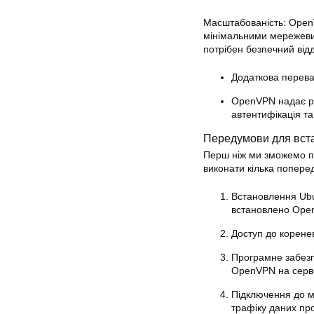
Масштабованість: OpenV
мінімальними мережевим
потрібен безпечний відд
Додаткова перева
OpenVPN надає ро
автентифікація т
Передумови для вст
Перш ніж ми зможемо п
виконати кілька поперед
Встановлення Ub
встановлено
Ope
Доступ до корене
Програмне забез
OpenVPN на сер
Підключення до 
трафіку даних пр