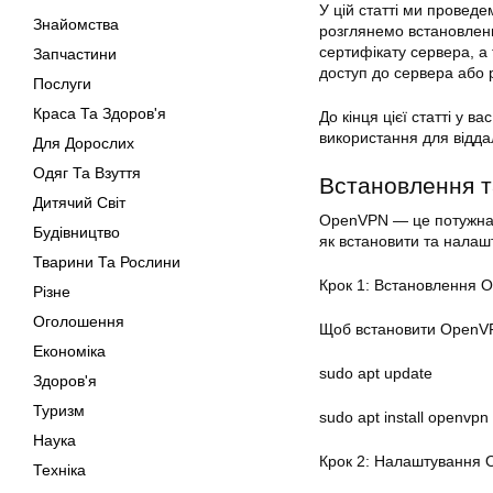
У цій статті ми прове
Знайомства
розглянемо встановленн
сертифікату сервера, а 
Запчастини
доступ до сервера або 
Послуги
Краса Та Здоров'я
До кінця цієї статті у
використання для відда
Для Дорослих
Одяг Та Взуття
Встановлення 
Дитячий Світ
OpenVPN
— це потужна 
Будівництво
як встановити та налаш
Тварини Та Рослини
Крок 1: Встановлення 
Різне
Оголошення
Щоб встановити OpenV
Економіка
sudo apt update
Здоров'я
Туризм
sudo apt install openvpn
Наука
Крок 2: Налаштування
Техніка