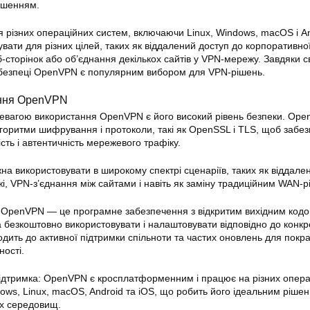
ішенням.
різних операційних систем, включаючи Linux, Windows, macOS і An
вати для різних цілей, таких як віддалений доступ до корпоративно
-сторінок або об’єднання декількох сайтів у VPN-мережу. Завдяки с
та безпеці OpenVPN є популярним вибором для VPN-рішень.
ння
OpenVPN
евагою використання OpenVPN є його високий рівень безпеки. Op
лгоритми шифрування і протоколи, такі як OpenSSL і TLS, щоб забе
ість і автентичність мережевого трафіку.
а використовувати в широкому спектрі сценаріїв, таких як віддале
і, VPN-з’єднання між сайтами і навіть як заміну традиційним WAN-
: OpenVPN — це програмне забезпечення з відкритим вихідним код
 безкоштовно використовувати і налаштовувати відповідно до конкр
одить до активної підтримки спільноти та частих оновлень для пок
ності.
дтримка: OpenVPN є кросплатформенним і працює на різних опера
dows, Linux, macOS, Android та iOS, що робить його ідеальним ріше
х середовищ.