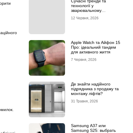
Сучасні тренди та
ворити
технології у
зварювальному
обладнанні: інтернет-
12 Червня, 2026
магазин Аргон
раційного
Apple Watch та Айфон 15
Про: ідеальний тандем
для активного життя
7 Червня, 2026
Де знайти надійного
підрядника з продажу та
монтажу ліфтів?
31 Травня, 2026
омилок.
Samsung A37 или
Samsung S25: выбрать