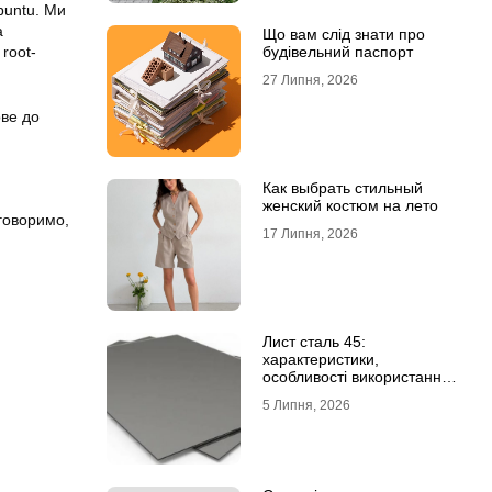
buntu
. Ми
а
Що вам слід знати про
root-
будівельний паспорт
27 Липня, 2026
ове до
Как выбрать стильный
женский костюм на лето
говоримо,
17 Липня, 2026
Лист сталь 45:
характеристики,
особливості використання
та відмінність від C45E
5 Липня, 2026