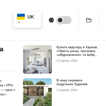
UK
Купити квартиру в Харкові,
а
стійкість ринку, програма
«єВідновлення» та вибір
житла
3 Серпня, 2026
В чому переваги
и
модульних будинків
ми і VPN-
— одна з
1 Серпня, 2026
ах і