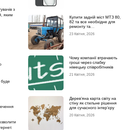
увачів з
й, яким
Купити задній міст МТЗ 80,
82 та все необхідне для
ремонту та
обслуговування
23 Квітня, 2026
Чому компанії втрачають
гроші через слабку
о
німецьку співробітників
21 Квітня, 2026
й буде
Дерев’яна карта світу на
стіну як стильне рішення
печення
для сучасного інтер’єру
20 Квітня, 2026
озволити
тернет.