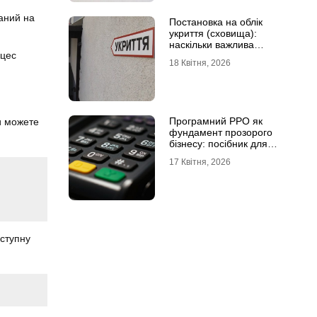
аний на
Постановка на облік
укриття (сховища):
наскільки важлива
оцес
кваліфікована допомога
18 Квітня, 2026
Програмний РРО як
и можете
фундамент прозорого
бізнесу: посібник для
сучасного ФОП
17 Квітня, 2026
аступну