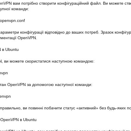
enVPN
вам потрібно створити конфігураційний файл. Ви можете ст
упної команди:
/openvpn.conf
араметри конфігурації відповідно до ваших потреб. Зразок конфігу
ументації
OpenVPN
.
N в
Ubuntu
, ви можете скористатися наступною командою:
envpn
стан OpenVPN за допомогою наступної команди:
penvpn
равильно, ви повинні побачити статус «активний» без будь-яких п
о OpenVPN в
Ubuntu