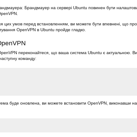
андмауера: Брандмауер на сервері
Ubuntu
повинен бути налаштов
OpenVPN.
я цих умов перед встановленням, ви можете бути впевнені, що пр
штування OpenVPN в
Ubuntu
пройде гладко.
OpenVPN
OpenVPN переконайтеся, що ваша система
Ubuntu
є актуальною. В
наступну команду:
стема буде оновлена, ви можете встановити
OpenVPN
, виконавши н