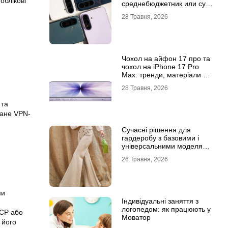
облікові
среднебюджетник или суб-
флагман
28 Травня, 2026
Чохол на айфон 17 про та
чохол на iPhone 17 Pro
Max: тренди, матеріали та
комфорт
28 Травня, 2026
 та
ване VPN-
Сучасні рішення для
гардеробу з базовими і
універсальними моделями
штанів
26 Травня, 2026
ми
Індивідуальні заняття з
логопедом: як працюють у
TCP або
Моватор
 його