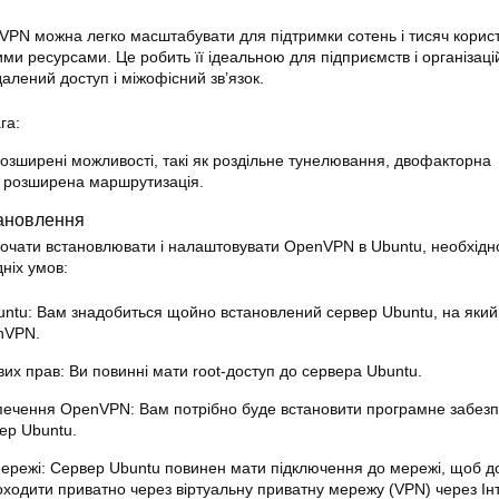
PN можна легко масштабувати для підтримки сотень і тисяч корист
и ресурсами. Це робить її ідеальною для підприємств і організаці
алений доступ і міжофісний зв’язок.
га:
зширені можливості, такі як роздільне тунелювання, двофакторна
а розширена маршрутизація.
ановлення
очати встановлювати і налаштовувати OpenVPN в
Ubuntu
, необхідн
ніх умов:
untu: Вам знадобиться щойно встановлений сервер
Ubuntu
, на яки
nVPN
.
вих прав: Ви повинні мати root-доступ до сервера
Ubuntu
.
печення OpenVPN: Вам потрібно буде встановити програмне забез
вер
Ubuntu
.
мережі: Сервер
Ubuntu
повинен мати підключення до мережі, щоб д
оходити приватно через віртуальну приватну мережу (VPN) через Ін