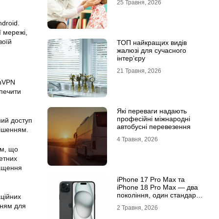
25 Травня, 2026
droid.
ї мережі,
воїй
ТОП найкращих видів
жалюзі для сучасного
інтер’єру
21 Травня, 2026
enVPN
зпечити
Які переваги надають
професійні міжнародні
ний доступ
автобусні перевезення
рішенням.
4 Травня, 2026
ом, що
етних
ращення
iРhone 17 Рro Мax та
iРhone 18 Рro Мax — два
покоління, один стандарт
ційних
преміуму
нням для
2 Травня, 2026