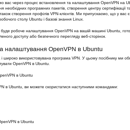
демо вас через процес встановлення та налаштування OpenVPN на
U
я необхідних програмних пакетів, створення центру сертифікації т
також створення профілів VPN-клієнтів. Ми припускаємо, що у вас є 
робочого столу
Ubuntu
і базові знання Linux.
 вас буде робоче налаштування OpenVPN на вашій машині
Ubuntu
, гот
леного доступу або безпечного перегляду веб-сторінок.
та налаштування OpenVPN в
Ubuntu
і широко використовувана програма VPN. У цьому посібнику ми об
тувати OpenVPN в Ubuntu.
OpenVPN в
Ubuntu
PN в
Ubuntu
, ви можете скористатися наступними командами:
 OpenVPN в
Ubuntu