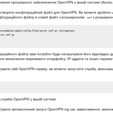
влення програмного забезпечення OpenVPN у вашій системі
Ubuntu
 створити конфігураційний файл для
OpenVPN
. Ви можете зробити 
нфігураційного файлу в новий файл з розширенням
з розширенн
.conf
rver.conf.gz
ураційного файлу вам потрібно буде налаштувати його відповідно 
ти визначення мережевого інтерфейсу, IP-адреси та інших парамет
штували свій OpenVPN сервер, ви можете запустити службу, виконав
 служби OpenVPN у вашій системі.
тувати автоматичний запуск OpenVPN під час завантаження, викон