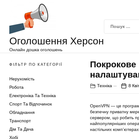
Оголошення
Перейти
Херсон
до
вмісту
Оголошення Херсон
Онлайн дошка оголошень
Покрокове 
ФІЛЬТР ПО КАТЕГОРІЇ
налаштува
Нерухомість
Техніка
8 Кві
Робота
Електроніка Та Техніка
Спорт Та Відпочинок
OpenVPN
— це програмн
безпечну приватну мере
Обладнання
сервером, що робить п
Транспорт
найпопулярніших операц
Дім Та Дача
настільних комп’ютерах 
Хобі