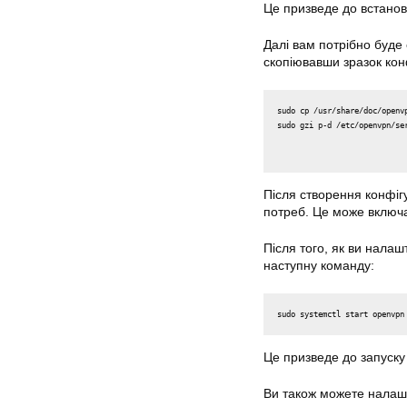
Це призведе до встано
Далі вам потрібно буде
скопіювавши зразок ко
sudo gzi p-d /etc/openvpn/se
Після створення конфіг
потреб. Це може включа
Після того, як ви нала
наступну команду:
Це призведе до запуску
Ви також можете налаш