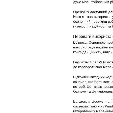
дуже масштабованим р
OpenVPN доступний для 
Його можна використову
безпечний перегляд веб
гнучкості, надійності 
Переваги використа
Безпека: Основною пер
використовує надійні а
конфіденційність, цілісн
Гнучкість:
OpenVPN
можн
до корпоративної мереж
Відкритий вихідний код
означає, що його можна
потреб. Це також призв
безпеки та функціональ
Багатоплатформенна пі
системах, таких як Win
гетерогенних мережеви