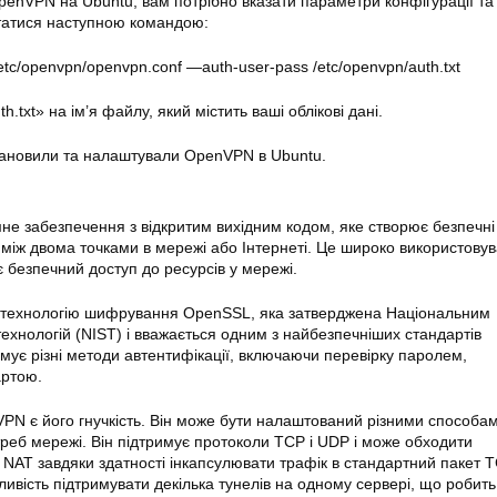
penVPN
на
Ubuntu
, вам потрібно вказати параметри конфігурації та 
статися наступною командою:
etc/openvpn/openvpn.conf —auth-user-pass /etc/
openvpn
/auth.txt
.txt» на ім’я файлу, який містить ваші облікові дані.
становили та налаштували OpenVPN в
Ubuntu
.
 забезпечення з відкритим вихідним кодом, яке створює безпечні
між двома точками в мережі або Інтернеті. Це широко використову
є безпечний доступ до ресурсів у мережі.
технологію шифрування OpenSSL, яка затверджена Національним
 технологій (NIST) і вважається одним з найбезпечніших стандартів
мує різні методи автентифікації, включаючи перевірку паролем,
артою.
PN є його гнучкість. Він може бути налаштований різними способа
отреб мережі. Він підтримує протоколи TCP і UDP і може обходити
 NAT завдяки здатності інкапсулювати трафік в стандартний пакет 
ивість підтримувати декілька тунелів на одному сервері, що робить