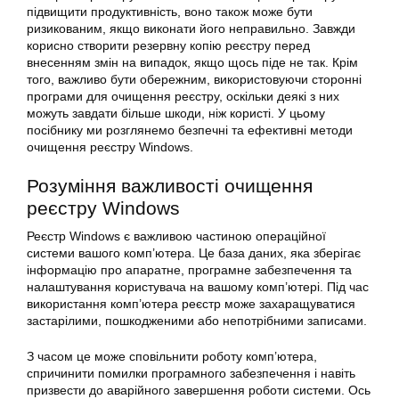
підвищити продуктивність, воно також може бути
ризикованим, якщо виконати його неправильно. Завжди
корисно створити резервну копію реєстру перед
внесенням змін на випадок, якщо щось піде не так. Крім
того, важливо бути обережним, використовуючи сторонні
програми для очищення реєстру, оскільки деякі з них
можуть завдати більше шкоди, ніж користі. У цьому
посібнику ми розглянемо безпечні та ефективні методи
очищення реєстру Windows.
Розуміння важливості очищення
реєстру Windows
Реєстр Windows є важливою частиною операційної
системи вашого комп’ютера. Це база даних, яка зберігає
інформацію про апаратне, програмне забезпечення та
налаштування користувача на вашому комп’ютері. Під час
використання комп’ютера реєстр може захаращуватися
застарілими, пошкодженими або непотрібними записами.
З часом це може сповільнити роботу комп’ютера,
спричинити помилки програмного забезпечення і навіть
призвести до аварійного завершення роботи системи. Ось