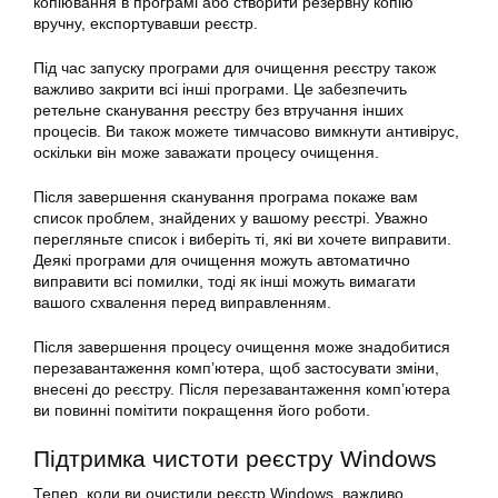
копіювання в програмі або створити резервну копію
вручну, експортувавши реєстр.
Під час запуску програми для очищення реєстру також
важливо закрити всі інші програми. Це забезпечить
ретельне сканування реєстру без втручання інших
процесів. Ви також можете тимчасово вимкнути антивірус,
оскільки він може заважати процесу очищення.
Після завершення сканування програма покаже вам
список проблем, знайдених у вашому реєстрі. Уважно
перегляньте список і виберіть ті, які ви хочете виправити.
Деякі програми для очищення можуть автоматично
виправити всі помилки, тоді як інші можуть вимагати
вашого схвалення перед виправленням.
Після завершення процесу очищення може знадобитися
перезавантаження комп’ютера, щоб застосувати зміни,
внесені до реєстру. Після перезавантаження комп’ютера
ви повинні помітити покращення його роботи.
Підтримка чистоти реєстру Windows
Тепер, коли ви очистили реєстр Windows, важливо