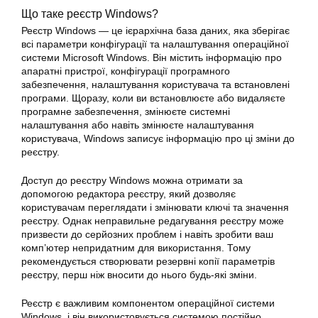
Що таке реєстр Windows?
Реєстр Windows — це ієрархічна база даних, яка зберігає
всі параметри конфігурації та налаштування операційної
системи Microsoft Windows. Він містить інформацію про
апаратні пристрої, конфігурації програмного
забезпечення, налаштування користувача та встановлені
програми. Щоразу, коли ви встановлюєте або видаляєте
програмне забезпечення, змінюєте системні
налаштування або навіть змінюєте налаштування
користувача, Windows записує інформацію про ці зміни до
реєстру.
Доступ до реєстру Windows можна отримати за
допомогою редактора реєстру, який дозволяє
користувачам переглядати і змінювати ключі та значення
реєстру. Однак неправильне редагування реєстру може
призвести до серйозних проблем і навіть зробити ваш
комп’ютер непридатним для використання. Тому
рекомендується створювати резервні копії параметрів
реєстру, перш ніж вносити до нього будь-які зміни.
Реєстр є важливим компонентом операційної системи
Windows, і він використовується системою постійно.