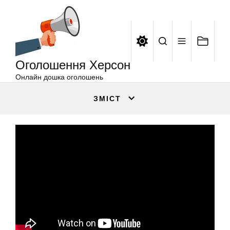
Оголошення
Перейти
Херсон
до
вмісту
Оголошення Херсон
Онлайн дошка оголошень
ЗМІСТ