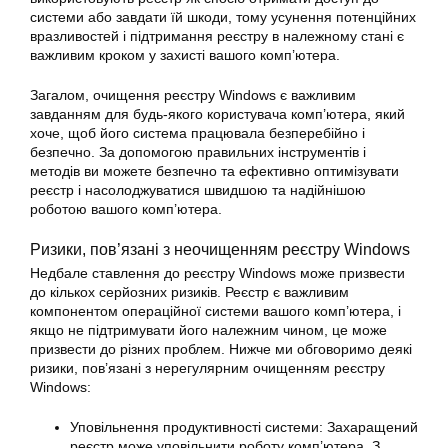
системи або завдати їй шкоди, тому усунення потенційних
вразливостей і підтримання реєстру в належному стані є
важливим кроком у захисті вашого комп’ютера.
Загалом, очищення реєстру Windows є важливим
завданням для будь-якого користувача комп’ютера, який
хоче, щоб його система працювала безперебійно і
безпечно. За допомогою правильних інструментів і
методів ви можете безпечно та ефективно оптимізувати
реєстр і насолоджуватися швидшою та надійнішою
роботою вашого комп’ютера.
Ризики, пов’язані з неочищенням реєстру Windows
Недбале ставлення до реєстру Windows може призвести
до кількох серйозних ризиків. Реєстр є важливим
компонентом операційної системи вашого комп’ютера, і
якщо не підтримувати його належним чином, це може
призвести до різних проблем. Нижче ми обговоримо деякі
ризики, пов’язані з нерегулярним очищенням реєстру
Windows:
Уповільнення продуктивності системи: Захаращений
реєстр може уповільнити роботу комп’ютера. З