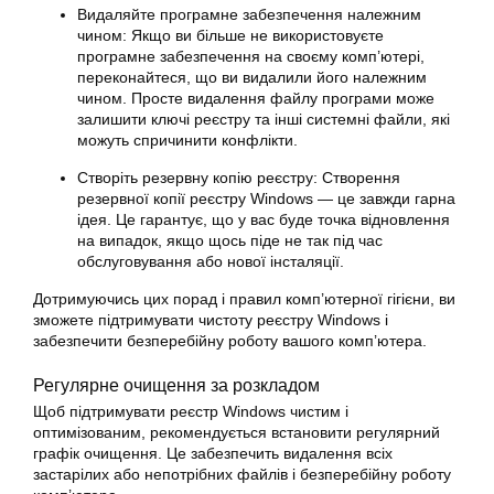
Видаляйте програмне забезпечення належним
чином: Якщо ви більше не використовуєте
програмне забезпечення на своєму комп’ютері,
переконайтеся, що ви видалили його належним
чином. Просте видалення файлу програми може
залишити ключі реєстру та інші системні файли, які
можуть спричинити конфлікти.
Створіть резервну копію реєстру: Створення
резервної копії реєстру Windows — це завжди гарна
ідея. Це гарантує, що у вас буде точка відновлення
на випадок, якщо щось піде не так під час
обслуговування або нової інсталяції.
Дотримуючись цих порад і правил комп’ютерної гігієни, ви
зможете підтримувати чистоту реєстру Windows і
забезпечити безперебійну роботу вашого комп’ютера.
Регулярне очищення за розкладом
Щоб підтримувати реєстр Windows чистим і
оптимізованим, рекомендується встановити регулярний
графік очищення. Це забезпечить видалення всіх
застарілих або непотрібних файлів і безперебійну роботу