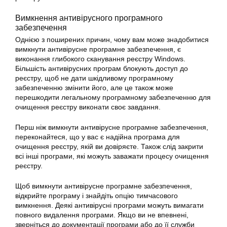
Вимкнення антивірусного програмного
забезпечення
Однією з поширених причин, чому вам може знадобитися
вимкнути антивірусне програмне забезпечення, є
виконання глибокого сканування реєстру Windows.
Більшість антивірусних програм блокують доступ до
реєстру, щоб не дати шкідливому програмному
забезпеченню змінити його, але це також може
перешкодити легальному програмному забезпеченню для
очищення реєстру виконати своє завдання.
Перш ніж вимкнути антивірусне програмне забезпечення,
переконайтеся, що у вас є надійна програма для
очищення реєстру, якій ви довіряєте. Також слід закрити
всі інші програми, які можуть заважати процесу очищення
реєстру.
Щоб вимкнути антивірусне програмне забезпечення,
відкрийте програму і знайдіть опцію тимчасового
вимкнення. Деякі антивірусні програми можуть вимагати
повного видалення програми. Якщо ви не впевнені,
зверніться до документації програми або до її служби