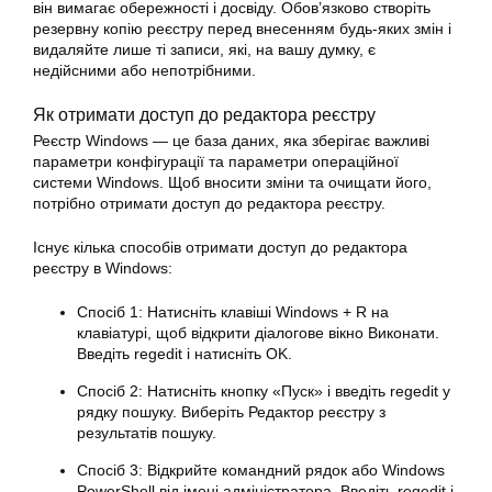
він вимагає обережності і досвіду. Обов’язково створіть
резервну копію реєстру перед внесенням будь-яких змін і
видаляйте лише ті записи, які, на вашу думку, є
недійсними або непотрібними.
Як отримати доступ до редактора реєстру
Реєстр Windows — це база даних, яка зберігає важливі
параметри конфігурації та параметри операційної
системи Windows. Щоб вносити зміни та очищати його,
потрібно отримати доступ до редактора реєстру.
Існує кілька способів отримати доступ до редактора
реєстру в Windows:
Спосіб 1: Натисніть клавіші Windows + R на
клавіатурі, щоб відкрити діалогове вікно Виконати.
Введіть regedit і натисніть OK.
Спосіб 2: Натисніть кнопку «Пуск» і введіть regedit у
рядку пошуку. Виберіть Редактор реєстру з
результатів пошуку.
Спосіб 3: Відкрийте командний рядок або Windows
PowerShell від імені адміністратора. Введіть regedit і