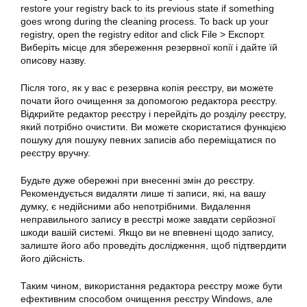
restore your registry back to its previous state if something
goes wrong during the cleaning process. To back up your
registry, open the registry editor and click File > Експорт.
Виберіть місце для збереження резервної копії і дайте їй
описову назву.
Після того, як у вас є резервна копія реєстру, ви можете
почати його очищення за допомогою редактора реєстру.
Відкрийте редактор реєстру і перейдіть до розділу реєстру,
який потрібно очистити. Ви можете скористатися функцією
пошуку для пошуку певних записів або переміщатися по
реєстру вручну.
Будьте дуже обережні при внесенні змін до реєстру.
Рекомендується видаляти лише ті записи, які, на вашу
думку, є недійсними або непотрібними. Видалення
неправильного запису в реєстрі може завдати серйозної
шкоди вашій системі. Якщо ви не впевнені щодо запису,
залиште його або проведіть дослідження, щоб підтвердити
його дійсність.
Таким чином, використання редактора реєстру може бути
ефективним способом очищення реєстру Windows, але