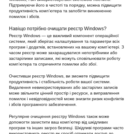
Підтримуючи його в чистоті та порядку, можна підвищити
продуктивність комп’ютера та запобігти виникненню
помилок і збоїв.
Навіщо потрібно очищати реєстр Windows?
Реєстр Windows — це важливий компонент операційної
системи, який зберігає налаштування та параметри всіх
програм і додатків, встановлених на вашому комп’ютері. З
часом реєстр може захаращуватися непотрібними або
застарілими записами, які можуть сповільнювати роботу
комп’ютера та спричиняти помилки або збої.
Очистивши реєстр Windows, ви зможете підвищити
продуктивність і стабільність роботи вашої системи.
Видалення невикористовуваних або застарілих записів
може звільнити цінний простір і ресурси, а виправлення
помилок і невідповідностей може знизити ризик конфліктів
і збоїв програмного забезпечення.
Регулярне очищення реєстру Windows також може
допомогти захистити ваш комп’ютер від шкідливих
програм та інших загроз безпеці. Шкідливі програми часто
використовують реєстр як спосіб отримати доступ до