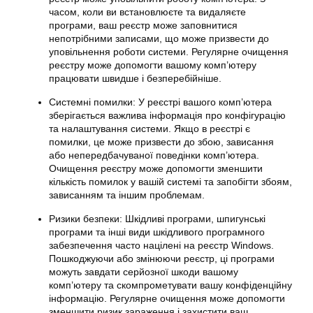
часом, коли ви встановлюєте та видаляєте
програми, ваш реєстр може заповнитися
непотрібними записами, що може призвести до
уповільнення роботи системи. Регулярне очищення
реєстру може допомогти вашому комп’ютеру
працювати швидше і безперебійніше.
Системні помилки: У реєстрі вашого комп’ютера
зберігається важлива інформація про конфігурацію
та налаштування системи. Якщо в реєстрі є
помилки, це може призвести до збою, зависання
або непередбачуваної поведінки комп’ютера.
Очищення реєстру може допомогти зменшити
кількість помилок у вашій системі та запобігти збоям,
зависанням та іншим проблемам.
Ризики безпеки: Шкідливі програми, шпигунські
програми та інші види шкідливого програмного
забезпечення часто націлені на реєстр Windows.
Пошкоджуючи або змінюючи реєстр, ці програми
можуть завдати серйозної шкоди вашому
комп’ютеру та скомпрометувати вашу конфіденційну
інформацію. Регулярне очищення може допомогти
зменшити ризик зараження і захистити ваш