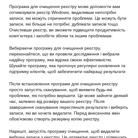
Програма для очищення реєстру може допомогти вам
оптимізувати реєстр Windows, видаливши непотрібні
записи, які можуть спричиняти проблеми. Це можуть бути
записи, які більше не потрібні, дублікати записів тощо.
Очистивши реєстр, ви зможете підвищити продуктивність
комп’ютера і запобігти збоям та іншим проблемам.
Вибираючи програму для очищення реєстру,
переконайтеся, що ви провели дослідження і вибрали
надійну програму, яка відома своєю ефективністю.
Шукайте програму, яка пропонує регулярні оновлення та
підтримку клієнтів, щоб забезпечити найкращі результати.
Після встановлення програми для очищення реєстру
просто запустіть сканування, щоб виявити будь-які
проблеми, які потрібно вирішити. Це може зайняти деякий
час, залежно від розміру вашого реєстру. Після
завершення сканування перегляньте результати і виберіть
записи, які ви хочете видалити. Перед внесенням змін
обов’язково створіть резервну копію реєстру.
Нарешті, запустіть програму очищення, щоб видалити
вибрані записи з реєстру. Це оптимізує реєстр і підвищить