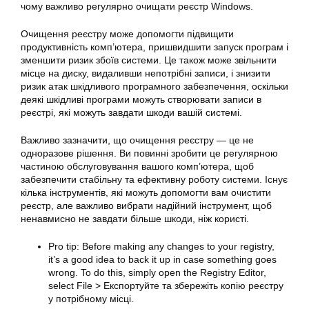
чому важливо регулярно очищати реєстр Windows.
Очищення реєстру може допомогти підвищити
продуктивність комп’ютера, пришвидшити запуск програм і
зменшити ризик збоїв системи. Це також може звільнити
місце на диску, видаливши непотрібні записи, і знизити
ризик атак шкідливого програмного забезпечення, оскільки
деякі шкідливі програми можуть створювати записи в
реєстрі, які можуть завдати шкоди вашій системі.
Важливо зазначити, що очищення реєстру — це не
одноразове рішення. Ви повинні зробити це регулярною
частиною обслуговування вашого комп’ютера, щоб
забезпечити стабільну та ефективну роботу системи. Існує
кілька інструментів, які можуть допомогти вам очистити
реєстр, але важливо вибрати надійний інструмент, щоб
ненавмисно не завдати більше шкоди, ніж користі.
Pro tip: Before making any changes to your registry,
it’s a good idea to back it up in case something goes
wrong. To do this, simply open the Registry Editor,
select File > Експортуйте та збережіть копію реєстру
у потрібному місці.