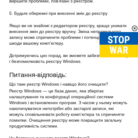
вирішити проблеми, пов’язані з реєстром.
5. Будьте обережні при внесенні змін до реєстру
Якщо ви не знайомі з редактором реєстру, краще уникати
внесення змін до реєстру вручну. Зміна неправильного
запису може спричинити проблеми і потенційно завдати
шкоди вашому комп’ютеру.
Дотримуючись цих порад, ви зможете забезпечити чистоту
і безпомилковість реєстру Windows.
Питання-відповідь:
Що таке реєстр Windows і навіщо його очищати?
Реєстр Windows — це база даних, яка зберігає
налаштування та конфігурації операційної системи
Windows і встановлених програм. З часом у ньому можуть
накопичуватися непотрібні або застарілі записи, які
можуть сповільнювати роботу комп’ютера та спричиняти
помилки. Очищення реєстру може покращити загальну
продуктивність системи.
Чи безпечно очищати реєстр Windows?