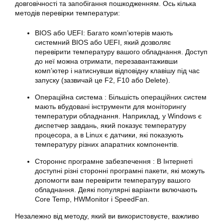
довговічності та запобігання пошкодженням. Ось кілька
методів перевірки температури:
BIOS або UEFI: Багато комп’ютерів мають
системний BIOS або UEFI, який дозволяє
перевірити температуру вашого обладнання. Доступ
до неї можна отримати, перезавантаживши
комп’ютер і натиснувши відповідну клавішу під час
запуску (зазвичай це F2, F10 або Delete).
Операційна система : Більшість операційних систем
мають вбудовані інструменти для моніторингу
температури обладнання. Наприклад, у Windows є
диспетчер завдань, який показує температуру
процесора, а в Linux є датчики, які показують
температуру різних апаратних компонентів.
Стороннє програмне забезпечення : В Інтернеті
доступні різні сторонні програмні пакети, які можуть
допомогти вам перевірити температуру вашого
обладнання. Деякі популярні варіанти включають
Core Temp, HWMonitor і SpeedFan.
Незалежно від методу, який ви використовуєте, важливо