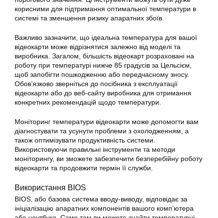
корисними для підтримання оптимальної температури в
системі та зменшення ризику апаратних збоїв.
Важливо зазначити, що ідеальна температура для вашої
відеокарти може відрізнятися залежно від моделі та
виробника. Загалом, більшість відеокарт розраховані на
роботу при температурі нижче 85 градусів за Цельсієм,
щоб запобігти пошкодженню або передчасному зносу.
Обов’язково зверніться до посібника з експлуатації
відеокарти або до веб-сайту виробника для отримання
конкретних рекомендацій щодо температури.
Моніторинг температури відеокарти може допомогти вам
діагностувати та усунути проблеми з охолодженням, а
також оптимізувати продуктивність системи.
Використовуючи правильні інструменти та методи
моніторингу, ви зможете забезпечити безперебійну роботу
відеокарти та продовжити термін її служби.
Використання BIOS
BIOS, або базова система вводу-виводу, відповідає за
ініціалізацію апаратних компонентів вашого комп’ютера
або ноутбука. Саме там ви можете знайти температурні