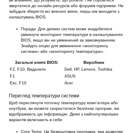
ви впевнені, що розумієте, що робите, і не соромтеся
звертатися до онлайн-ресурсів або форумів підтримки. Не
забудьте зберегти всі внесені зміни, перш ніж виходити з
налаштувань BIOS.
Порада: Для деяких систем може знадобитися
увімкнути моніторинг температури в налаштуваннях
BIOS, якщо він не увімкнений за замовчуванням.
Знайдіть опцію для ввімкнення «моніторингу
системи» або «моніторингу температури».
Загальні ключі BIOS:
Виробник
F2, F10, Видалити
Dell, HP, Lenovo, Toshiba
F1
ASUS
Esc, F10
Acer
Перегляд температури системи
Щоб переглянути поточну температуру комп’ютера або
ноутбука, ви можете скористатися безліччю програм, які
відображають цю інформацію. Деякі з найпопулярніших
варіантів включають в себе:
Core Temp: Це безкоштовна програма, яка дозволяє