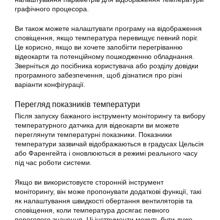
графічного процесора.
Ви також можете налаштувати програму на відображення
сповіщення, якщо температура перевищує певний поріг.
Це корисно, якщо ви хочете запобігти перегріванню
відеокарти та потенційному пошкодженню обладнання.
Зверніться до посібника користувача або розділу довідки
програмного забезпечення, щоб дізнатися про різні
варіанти конфігурації.
Перегляд показників температури
Після запуску бажаного інструменту моніторингу та вибору
температурного датчика для відеокарти ви можете
переглянути температурні показники. Показники
температури зазвичай відображаються в градусах Цельсія
або Фаренгейта і оновлюються в режимі реального часу
під час роботи системи.
Якщо ви використовуєте сторонній інструмент
моніторингу, він може пропонувати додаткові функції, такі
як налаштування швидкості обертання вентиляторів та
сповіщення, коли температура досягає певного
порогового значення. Ці інструменти можуть бути дуже