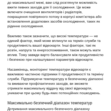
до максимальної межі, вам слід розглянути можливість
вжити певних заходів для її охолодження. Це може
включати очищення вентиляторів і радіаторів,
покращення повітряного потоку в корпусі комп’ютера або
встановлення додаткових засобів охолодження, таких як
рідинне охолодження.
Важливо також зазначити, що високі температури — не
єдиний фактор, який може вплинути на термін служби та
продуктивність вашої відеокарти. Інші фактори, такі як
розгін, напруга та енергоспоживання, також можуть мати
вплив. Тому завжди варто балансувати між продуктивністю
і безпекою при налаштуванні параметрів відеокарти.
Насамкінець, моніторинг температури відеокарти є
важливою частиною підтримки її продуктивності та терміну
служби. Підтримуючи температуру в безпечному діапазоні
та вживаючи профілактичних заходів, ви зможете
отримати максимальну віддачу від своєї відеокарти,
уникаючи при цьому будь-яких потенційних пошкоджень.
Максимально безпечний діапазон температур
Дотримання максимального безпечного діапазону