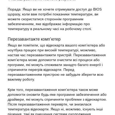
Порада: Якщо ви не хочете отримувати доступ до BIOS
щоразу, коли вам потрібні показники температури, ви
можете скористатися стороннім програмним
забезпеченням, яке відображає інформацію про
температуру в реальному часі на робочому столі.
Перезавантажте комп’ютер
Якщо ви помітили, що відеокарта вашого комп’ютера або
ноутбука працює при високій температурі, можливо,
настав час перезавантажити пристрій. Перезавантаження
комп’ютера може допомогти очистити всі процеси або
програми, які можуть споживати занадто багато енергії і
спричиняти перегрів відеокарти. Перед
перезавантаженням пристрою не забудьте зберегти всю
важливу роботу.
Крім того, перезавантаження комп’ютера також може
допомогти оновити будь-яке програмне забезпечення або
драйвери, які можуть спричиняти проблеми з відеокартою.
Після перезавантаження перевірте, чи знизилася
температура відеокарти. Якщо ні, можливо, існують інші
рішення, такі як очищення системи охолодження