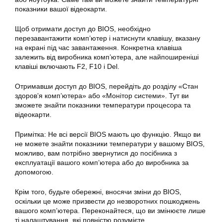
показники вашої відеокарти.
Щоб отримати доступ до BIOS, необхідно
перезавантажити комп’ютер і натиснути клавішу, вказану
на екрані під час завантаження. Конкретна клавіша
залежить від виробника комп’ютера, але найпоширеніші
клавіші включають F2, F10 і Del.
Отримавши доступ до BIOS, перейдіть до розділу «Стан
здоров’я комп’ютера» або «Монітор системи». Тут ви
зможете знайти показники температури процесора та
відеокарти.
Примітка: Не всі версії BIOS мають цю функцію. Якщо ви
не можете знайти показники температури у вашому BIOS,
можливо, вам потрібно звернутися до посібника з
експлуатації вашого комп’ютера або до виробника за
допомогою.
Крім того, будьте обережні, вносячи зміни до BIOS,
оскільки це може призвести до незворотних пошкоджень
вашого комп’ютера. Переконайтеся, що ви змінюєте лише
ті налаштування, які повністю розумієте.