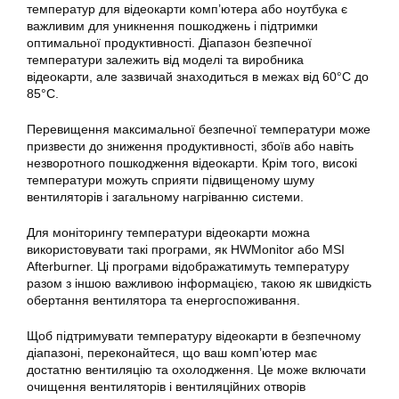
температур для відеокарти комп’ютера або ноутбука є
важливим для уникнення пошкоджень і підтримки
оптимальної продуктивності. Діапазон безпечної
температури залежить від моделі та виробника
відеокарти, але зазвичай знаходиться в межах від 60°C до
85°C.
Перевищення максимальної безпечної температури може
призвести до зниження продуктивності, збоїв або навіть
незворотного пошкодження відеокарти. Крім того, високі
температури можуть сприяти підвищеному шуму
вентиляторів і загальному нагріванню системи.
Для моніторингу температури відеокарти можна
використовувати такі програми, як HWMonitor або MSI
Afterburner. Ці програми відображатимуть температуру
разом з іншою важливою інформацією, такою як швидкість
обертання вентилятора та енергоспоживання.
Щоб підтримувати температуру відеокарти в безпечному
діапазоні, переконайтеся, що ваш комп’ютер має
достатню вентиляцію та охолодження. Це може включати
очищення вентиляторів і вентиляційних отворів