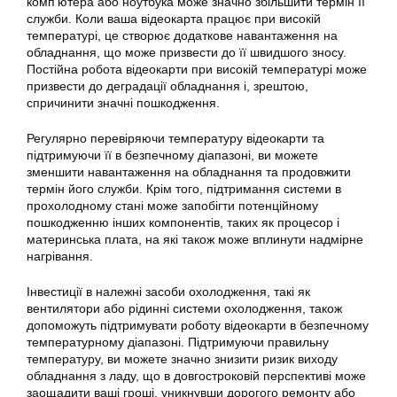
комп’ютера або ноутбука може значно збільшити термін її
служби. Коли ваша відеокарта працює при високій
температурі, це створює додаткове навантаження на
обладнання, що може призвести до її швидшого зносу.
Постійна робота відеокарти при високій температурі може
призвести до деградації обладнання і, зрештою,
спричинити значні пошкодження.
Регулярно перевіряючи температуру відеокарти та
підтримуючи її в безпечному діапазоні, ви можете
зменшити навантаження на обладнання та продовжити
термін його служби. Крім того, підтримання системи в
прохолодному стані може запобігти потенційному
пошкодженню інших компонентів, таких як процесор і
материнська плата, на які також може вплинути надмірне
нагрівання.
Інвестиції в належні засоби охолодження, такі як
вентилятори або рідинні системи охолодження, також
допоможуть підтримувати роботу відеокарти в безпечному
температурному діапазоні. Підтримуючи правильну
температуру, ви можете значно знизити ризик виходу
обладнання з ладу, що в довгостроковій перспективі може
заощадити ваші гроші, уникнувши дорогого ремонту або