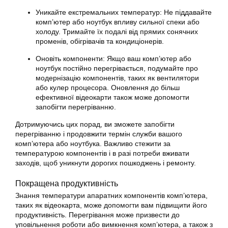
Уникайте екстремальних температур: Не піддавайте
комп’ютер або ноутбук впливу сильної спеки або
холоду. Тримайте їх подалі від прямих сонячних
променів, обігрівачів та кондиціонерів.
Оновіть компоненти: Якщо ваш комп’ютер або
ноутбук постійно перегрівається, подумайте про
модернізацію компонентів, таких як вентилятори
або кулер процесора. Оновлення до більш
ефективної відеокарти також може допомогти
запобігти перегріванню.
Дотримуючись цих порад, ви зможете запобігти
перегріванню і продовжити термін служби вашого
комп’ютера або ноутбука. Важливо стежити за
температурою компонентів і в разі потреби вживати
заходів, щоб уникнути дорогих пошкоджень і ремонту.
Покращена продуктивність
Знання температури апаратних компонентів комп’ютера,
таких як відеокарта, може допомогти вам підвищити його
продуктивність. Перегрівання може призвести до
уповільнення роботи або вимкнення комп’ютера, а також з