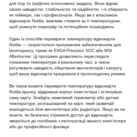
для ігор та графічно інтенсивних завдань. Вони відомі
своєю швидкістю, стабільністю та надійністю, і їх обирають
як геймери, так і професіонали. Якщо ви є власником
відеокарти Nvidia, важливо стежити за її температурою,
щоб уникнути перегріву та потенційних пошкоджень.
Один із способів перевірити температуру відеокарти
Nvidia — скористатися програмним забезпеченням для
моніторингу, таким як EVGA Precision XOC або MSI
Afterburner. Ці програми дозволяють переглядати
показники температури в реальному часі, а також
регулювати швидкість обертання вентиляторів і напругу,
щоб ваша відеокарта працювала в прохолодному режимі.
Ви також можете перевірити температуру відеокарти
Nvidia вручну, відкривши корпус комп’ютера і оглянувши
саму карту. Знайдіть невеликий термометр або датчик
температури, розташований на карті, який зазвичай
знаходиться біля вентилятора або радіатора. Якщо ви не
знаєте, як безпечно отримати доступ до відеокарти,
зверніться до посібника з експлуатації вашого комп’ютера
або до професійного фахівця.