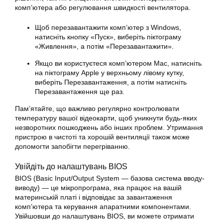
комп’ютера або регулювання швидкості вентилятора.
Щоб перезавантажити комп’ютер з Windows,
натисніть кнопку «Пуск», виберіть піктограму
«Живлення», а потім «Перезавантажити».
Якщо ви користуєтеся комп’ютером Mac, натисніть
на піктограму Apple у верхньому лівому кутку,
виберіть Перезавантаження, а потім натисніть
Перезавантаження ще раз.
Пам’ятайте, що важливо регулярно контролювати
температуру вашої відеокарти, щоб уникнути будь-яких
незворотних пошкоджень або інших проблем. Утримання
пристрою в чистоті та хорошій вентиляції також може
допомогти запобігти перегріванню.
Увійдіть до налаштувань BIOS
BIOS (Basic Input/Output System — базова система вводу-
виводу) — це мікропрограма, яка працює на вашій
материнській платі і відповідає за завантаження
комп’ютера та керування апаратними компонентами.
Увійшовши до налаштувань BIOS, ви можете отримати