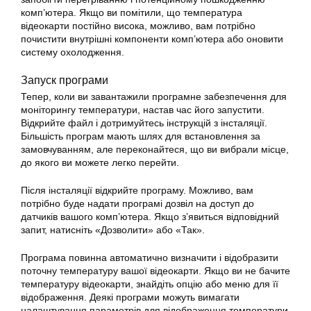
комп’ютера. Якщо ви помітили, що температура
відеокарти постійно висока, можливо, вам потрібно
почистити внутрішні компоненти комп’ютера або оновити
систему охолодження.
Запуск програми
Тепер, коли ви завантажили програмне забезпечення для
моніторингу температури, настав час його запустити.
Відкрийте файл і дотримуйтесь інструкцій з інсталяції.
Більшість програм мають шлях для встановлення за
замовчуванням, але переконайтеся, що ви вибрали місце,
до якого ви можете легко перейти.
Після інсталяції відкрийте програму. Можливо, вам
потрібно буде надати програмі дозвіл на доступ до
датчиків вашого комп’ютера. Якщо з’явиться відповідний
запит, натисніть «Дозволити» або «Так».
Програма повинна автоматично визначити і відобразити
поточну температуру вашої відеокарти. Якщо ви не бачите
температуру відеокарти, знайдіть опцію або меню для її
відображення. Деякі програми можуть вимагати
налаштування параметрів для відображення температури