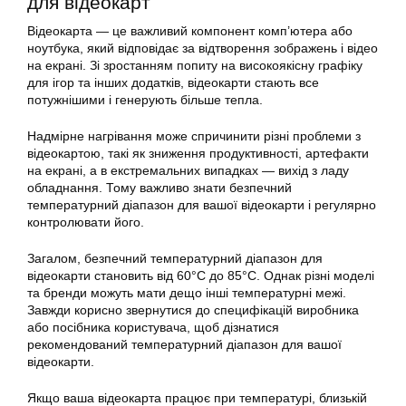
для відеокарт
Відеокарта — це важливий компонент комп’ютера або
ноутбука, який відповідає за відтворення зображень і відео
на екрані. Зі зростанням попиту на високоякісну графіку
для ігор та інших додатків, відеокарти стають все
потужнішими і генерують більше тепла.
Надмірне нагрівання може спричинити різні проблеми з
відеокартою, такі як зниження продуктивності, артефакти
на екрані, а в екстремальних випадках — вихід з ладу
обладнання. Тому важливо знати безпечний
температурний діапазон для вашої відеокарти і регулярно
контролювати його.
Загалом, безпечний температурний діапазон для
відеокарти становить від 60°C до 85°C. Однак різні моделі
та бренди можуть мати дещо інші температурні межі.
Завжди корисно звернутися до специфікацій виробника
або посібника користувача, щоб дізнатися
рекомендований температурний діапазон для вашої
відеокарти.
Якщо ваша відеокарта працює при температурі, близькій