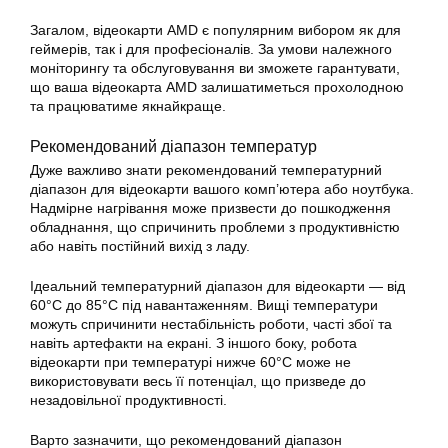
Загалом, відеокарти AMD є популярним вибором як для
геймерів, так і для професіоналів. За умови належного
моніторингу та обслуговування ви зможете гарантувати,
що ваша відеокарта AMD залишатиметься прохолодною
та працюватиме якнайкраще.
Рекомендований діапазон температур
Дуже важливо знати рекомендований температурний
діапазон для відеокарти вашого комп’ютера або ноутбука.
Надмірне нагрівання може призвести до пошкодження
обладнання, що спричинить проблеми з продуктивністю
або навіть постійний вихід з ладу.
Ідеальний температурний діапазон для відеокарти — від
60°C до 85°C під навантаженням. Вищі температури
можуть спричинити нестабільність роботи, часті збої та
навіть артефакти на екрані. З іншого боку, робота
відеокарти при температурі нижче 60°C може не
використовувати весь її потенціал, що призведе до
незадовільної продуктивності.
Варто зазначити, що рекомендований діапазон