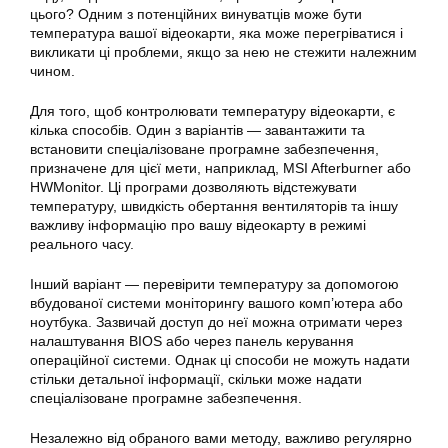
цього? Одним з потенційних винуватців може бути
температура вашої відеокарти, яка може перегріватися і
викликати ці проблеми, якщо за нею не стежити належним
чином.
Для того, щоб контролювати температуру відеокарти, є
кілька способів. Один з варіантів — завантажити та
встановити спеціалізоване програмне забезпечення,
призначене для цієї мети, наприклад, MSI Afterburner або
HWMonitor. Ці програми дозволяють відстежувати
температуру, швидкість обертання вентиляторів та іншу
важливу інформацію про вашу відеокарту в режимі
реального часу.
Інший варіант — перевірити температуру за допомогою
вбудованої системи моніторингу вашого комп’ютера або
ноутбука. Зазвичай доступ до неї можна отримати через
налаштування BIOS або через панель керування
операційної системи. Однак ці способи не можуть надати
стільки детальної інформації, скільки може надати
спеціалізоване програмне забезпечення.
Незалежно від обраного вами методу, важливо регулярно