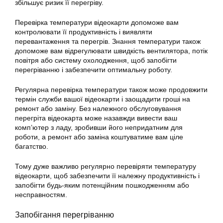
збільшує ризик її перегріву.
Перевірка температури відеокарти допоможе вам
контролювати її продуктивність і виявляти
перевантаження та перегрів. Знання температури також
допоможе вам відрегулювати швидкість вентилятора, потік
повітря або систему охолодження, щоб запобігти
перегріванню і забезпечити оптимальну роботу.
Регулярна перевірка температури також може продовжити
термін служби вашої відеокарти і заощадити гроші на
ремонт або заміну. Без належного обслуговування
перегріта відеокарта може назавжди вивести ваш
комп’ютер з ладу, зробивши його непридатним для
роботи, а ремонт або заміна коштуватиме вам ціле
багатство.
Тому дуже важливо регулярно перевіряти температуру
відеокарти, щоб забезпечити її належну продуктивність і
запобігти будь-яким потенційним пошкодженням або
несправностям.
Запобігання перегріванню