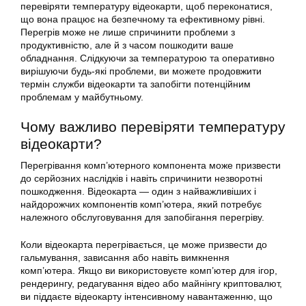
перевіряти температуру відеокарти, щоб переконатися,
що вона працює на безпечному та ефективному рівні.
Перегрів може не лише спричинити проблеми з
продуктивністю, але й з часом пошкодити ваше
обладнання. Слідкуючи за температурою та оперативно
вирішуючи будь-які проблеми, ви можете продовжити
термін служби відеокарти та запобігти потенційним
проблемам у майбутньому.
Чому важливо перевіряти температуру
відеокарти?
Перегрівання комп’ютерного компонента може призвести
до серйозних наслідків і навіть спричинити незворотні
пошкодження. Відеокарта — один з найважливіших і
найдорожчих компонентів комп’ютера, який потребує
належного обслуговування для запобігання перегріву.
Коли відеокарта перегрівається, це може призвести до
гальмування, зависання або навіть вимкнення
комп’ютера. Якщо ви використовуєте комп’ютер для ігор,
рендерингу, редагування відео або майнінгу криптовалют,
ви піддаєте відеокарту інтенсивному навантаженню, що