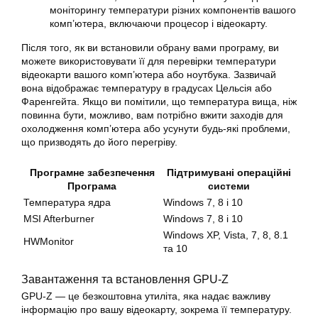
моніторингу температури різних компонентів вашого
комп’ютера, включаючи процесор і відеокарту.
Після того, як ви встановили обрану вами програму, ви
можете використовувати її для перевірки температури
відеокарти вашого комп’ютера або ноутбука. Зазвичай
вона відображає температуру в градусах Цельсія або
Фаренгейта. Якщо ви помітили, що температура вища, ніж
повинна бути, можливо, вам потрібно вжити заходів для
охолодження комп’ютера або усунути будь-які проблеми,
що призводять до його перегріву.
Програмне забезпечення
Підтримувані операційні
Програма
системи
Температура ядра
Windows 7, 8 і 10
MSI Afterburner
Windows 7, 8 і 10
Windows XP, Vista, 7, 8, 8.1
HWMonitor
та 10
Завантаження та встановлення GPU-Z
GPU-Z — це безкоштовна утиліта, яка надає важливу
інформацію про вашу відеокарту, зокрема її температуру.