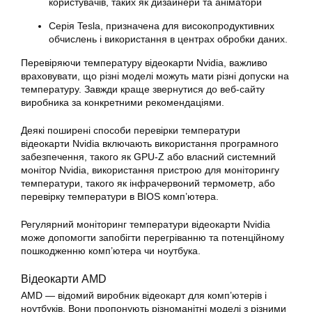
користувачів, таких як дизайнери та аніматори
Серія Tesla, призначена для високопродуктивних
обчислень і використання в центрах обробки даних.
Перевіряючи температуру відеокарти Nvidia, важливо
враховувати, що різні моделі можуть мати різні допуски на
температуру. Завжди краще звернутися до веб-сайту
виробника за конкретними рекомендаціями.
Деякі поширені способи перевірки температури
відеокарти Nvidia включають використання програмного
забезпечення, такого як GPU-Z або власний системний
монітор Nvidia, використання пристрою для моніторингу
температури, такого як інфрачервоний термометр, або
перевірку температури в BIOS комп’ютера.
Регулярний моніторинг температури відеокарти Nvidia
може допомогти запобігти перегріванню та потенційному
пошкодженню комп’ютера чи ноутбука.
Відеокарти AMD
AMD — відомий виробник відеокарт для комп’ютерів і
ноутбуків. Вони пропонують різноманітні моделі з різними