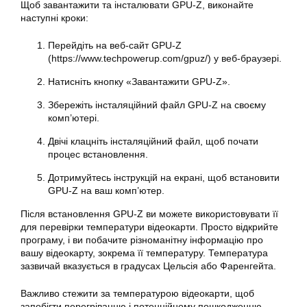
Щоб завантажити та інсталювати GPU-Z, виконайте
наступні кроки:
Перейдіть на веб-сайт GPU-Z
(https://www.techpowerup.com/gpuz/) у веб-браузері.
Натисніть кнопку «Завантажити GPU-Z».
Збережіть інсталяційний файл GPU-Z на своєму
комп’ютері.
Двічі клацніть інсталяційний файл, щоб почати
процес встановлення.
Дотримуйтесь інструкцій на екрані, щоб встановити
GPU-Z на ваш комп’ютер.
Після встановлення GPU-Z ви можете використовувати її
для перевірки температури відеокарти. Просто відкрийте
програму, і ви побачите різноманітну інформацію про
вашу відеокарту, зокрема її температуру. Температура
зазвичай вказується в градусах Цельсія або Фаренгейта.
Важливо стежити за температурою відеокарти, щоб
запобігти перегріванню і потенційному пошкодженню