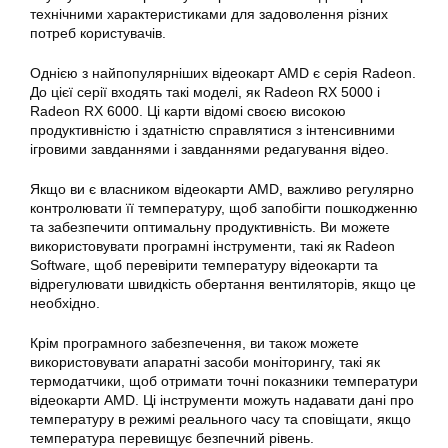
технічними характеристиками для задоволення різних
потреб користувачів.
Однією з найпопулярніших відеокарт AMD є серія Radeon.
До цієї серії входять такі моделі, як Radeon RX 5000 і
Radeon RX 6000. Ці карти відомі своєю високою
продуктивністю і здатністю справлятися з інтенсивними
ігровими завданнями і завданнями редагування відео.
Якщо ви є власником відеокарти AMD, важливо регулярно
контролювати її температуру, щоб запобігти пошкодженню
та забезпечити оптимальну продуктивність. Ви можете
використовувати програмні інструменти, такі як Radeon
Software, щоб перевірити температуру відеокарти та
відрегулювати швидкість обертання вентиляторів, якщо це
необхідно.
Крім програмного забезпечення, ви також можете
використовувати апаратні засоби моніторингу, такі як
термодатчики, щоб отримати точні показники температури
відеокарти AMD. Ці інструменти можуть надавати дані про
температуру в режимі реального часу та сповіщати, якщо
температура перевищує безпечний рівень.