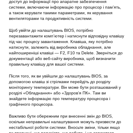
доступ до інформації про апаратне забезпечення
системи, включаючи інформацію про процесор і пам’ять,
а також керувати такими параметрами, як керування
вентиляторами та продуктивність системи.
Щоб увійти до налаштувань BIOS, потрібно
перезавантажити комп’ютер і натиснути відповідну клавішу
під час процесу завантаження. Клавіша, яку потрібно
натиснути, залежить від виробника обладнання, але
найпоширеніші клавіші — F2, F10 та Delete. Зверніться до
документації або веб-сайту виробника, щоб визначити
правильну клавішу для вашої системи.
Після того, як ви увійшли до налаштувань BIOS, за
допомогою клавіш зі стрілками перейдіть до розділу
моніторингу температури. Він може бути розташований у
розділі «Обладнання» або «Здоров’я ПК». Там ви
знайдете інформацію про температуру процесора і
графічного процесора.
Важливо бути обережним при внесенні змін до BIOS,
оскільки неправильні налаштування можуть призвести до
нестабільної роботи системи. Вносьте зміни, тільки якщо