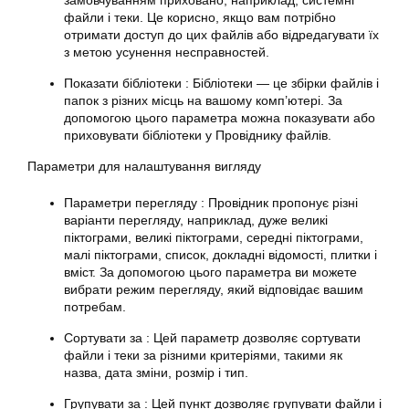
замовчуванням приховано, наприклад, системні
файли і теки. Це корисно, якщо вам потрібно
отримати доступ до цих файлів або відредагувати їх
з метою усунення несправностей.
Показати бібліотеки : Бібліотеки — це збірки файлів і
папок з різних місць на вашому комп’ютері. За
допомогою цього параметра можна показувати або
приховувати бібліотеки у Провіднику файлів.
Параметри для налаштування вигляду
Параметри перегляду : Провідник пропонує різні
варіанти перегляду, наприклад, дуже великі
піктограми, великі піктограми, середні піктограми,
малі піктограми, список, докладні відомості, плитки і
вміст. За допомогою цього параметра ви можете
вибрати режим перегляду, який відповідає вашим
потребам.
Сортувати за : Цей параметр дозволяє сортувати
файли і теки за різними критеріями, такими як
назва, дата зміни, розмір і тип.
Групувати за : Цей пункт дозволяє групувати файли і