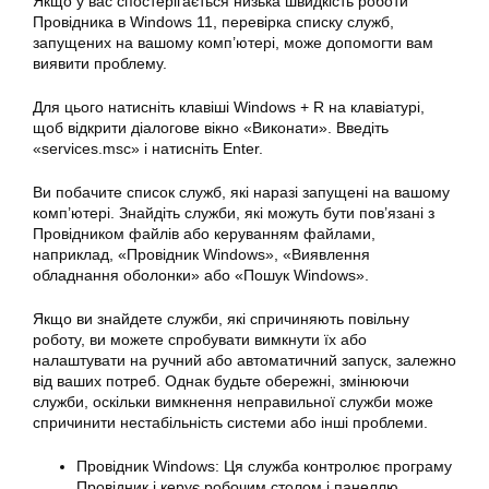
Якщо у вас спостерігається низька швидкість роботи
Провідника в Windows 11, перевірка списку служб,
запущених на вашому комп’ютері, може допомогти вам
виявити проблему.
Для цього натисніть клавіші Windows + R на клавіатурі,
щоб відкрити діалогове вікно «Виконати». Введіть
«services.msc» і натисніть Enter.
Ви побачите список служб, які наразі запущені на вашому
комп’ютері. Знайдіть служби, які можуть бути пов’язані з
Провідником файлів або керуванням файлами,
наприклад, «Провідник Windows», «Виявлення
обладнання оболонки» або «Пошук Windows».
Якщо ви знайдете служби, які спричиняють повільну
роботу, ви можете спробувати вимкнути їх або
налаштувати на ручний або автоматичний запуск, залежно
від ваших потреб. Однак будьте обережні, змінюючи
служби, оскільки вимкнення неправильної служби може
спричинити нестабільність системи або інші проблеми.
Провідник Windows: Ця служба контролює програму
Провідник і керує робочим столом і панеллю