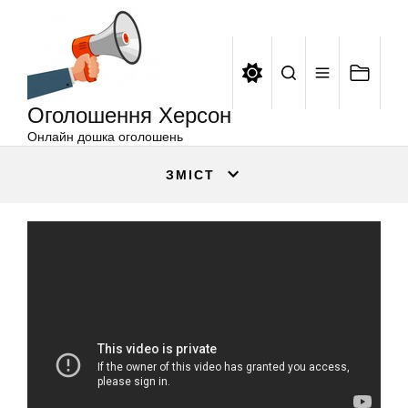
Оголошення
Перейти
Херсон
до
вмісту
Оголошення Херсон
Онлайн дошка оголошень
ЗМІСТ