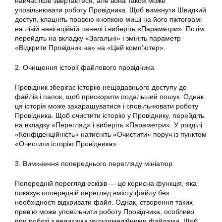
найчастіше звертаєтеся, але вона також може
уповільнювати роботу Провідника. Щоб вимкнути Швидкий
доступ, клацніть правою кнопкою миші на його піктограмі
на лівій навігаційній панелі і виберіть «Параметри». Потім
перейдіть на вкладку «Загальні» і змініть параметр
«Відкрити Провідник на» на «Цей комп’ютер».
2. Очищення історії файлового провідника
Провідник зберігає історію нещодавнього доступу до
файлів і папок, щоб прискорити подальший пошук. Однак
ця історія може захаращуватися і сповільнювати роботу
Провідника. Щоб очистити історію у Провіднику, перейдіть
на вкладку «Перегляд» і виберіть «Параметри». У розділі
«Конфіденційність» натисніть «Очистити» поруч із пунктом
«Очистити історію Провідника».
3. Вимкнення попереднього перегляду мініатюр
Попередній перегляд ескізів — це корисна функція, яка
показує попередній перегляд вмісту файлу без
необхідності відкривати файл. Однак, створення таких
прев’ю може уповільнити роботу Провідника, особливо
при роботі з великими мультимедійними файлами. Щоб