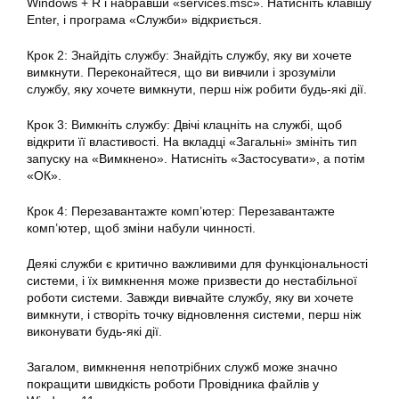
Windows + R і набравши «services.msc». Натисніть клавішу
Enter, і програма «Служби» відкриється.
Крок 2: Знайдіть службу: Знайдіть службу, яку ви хочете
вимкнути. Переконайтеся, що ви вивчили і зрозуміли
службу, яку хочете вимкнути, перш ніж робити будь-які дії.
Крок 3: Вимкніть службу: Двічі клацніть на службі, щоб
відкрити її властивості. На вкладці «Загальні» змініть тип
запуску на «Вимкнено». Натисніть «Застосувати», а потім
«ОК».
Крок 4: Перезавантажте комп’ютер: Перезавантажте
комп’ютер, щоб зміни набули чинності.
Деякі служби є критично важливими для функціональності
системи, і їх вимкнення може призвести до нестабільної
роботи системи. Завжди вивчайте службу, яку ви хочете
вимкнути, і створіть точку відновлення системи, перш ніж
виконувати будь-які дії.
Загалом, вимкнення непотрібних служб може значно
покращити швидкість роботи Провідника файлів у