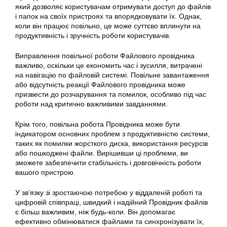
який дозволяє користувачам отримувати доступ до файлів
і папок на своїх пристроях та впорядковувати їх. Однак,
коли він працює повільно, це може суттєво вплинути на
продуктивність і зручність роботи користувачів.
Виправлення повільної роботи Файлового провідника
важливо, оскільки це економить час і зусилля, витрачені
на навігацію по файловій системі. Повільне завантаження
або відсутність реакції Файлового провідника може
призвести до розчарування та помилок, особливо під час
роботи над критично важливими завданнями.
Крім того, повільна робота Провідника може бути
індикатором основних проблем з продуктивністю системи,
таких як помилки жорсткого диска, використання ресурсів
або пошкоджені файли. Вирішивши ці проблеми, ви
зможете забезпечити стабільність і довговічність роботи
вашого пристрою.
У зв’язку зі зростаючою потребою у віддаленій роботі та
цифровій співпраці, швидкий і надійний Провідник файлів
є більш важливим, ніж будь-коли. Він допомагає
ефективно обмінюватися файлами та синхронізувати їх,