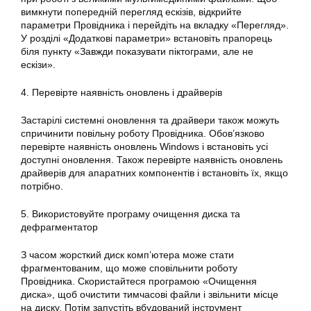
вимкнути попередній перегляд ескізів, відкрийте
параметри Провідника і перейдіть на вкладку «Перегляд».
У розділі «Додаткові параметри» встановіть прапорець
біля пункту «Завжди показувати піктограми, але не
ескізи».
4. Перевірте наявність оновлень і драйверів
Застарілі системні оновлення та драйвери також можуть
спричинити повільну роботу Провідника. Обов’язково
перевірте наявність оновлень Windows і встановіть усі
доступні оновлення. Також перевірте наявність оновлень
драйверів для апаратних компонентів і встановіть їх, якщо
потрібно.
5. Використовуйте програму очищення диска та
дефрагментатор
З часом жорсткий диск комп’ютера може стати
фрагментованим, що може сповільнити роботу
Провідника. Скористайтеся програмою «Очищення
диска», щоб очистити тимчасові файли і звільнити місце
на диску. Потім запустіть вбудований інструмент