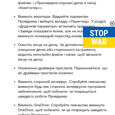
файлів» і «Приховувати порожні диски в папці
«Комп’ютер»».
Вимкніть мініатюри: Відкрийте параметри
Провідника і виберіть вкладку «Перегляд». У розділі
«Додаткові параметри» встановіть прапорець
«Завжди показувати іконки, але не ескізи», щоб
вимкнути попередній перегляд ескізів.
Очистіть місце на диску: За допомогою програми
очищення диска або стороннього інструменту
видаліть непотрібні файли і папки, щоб звільнити
місце на диску.
Оновлення драйверів пристроїв: Переконайтеся, що
всі драйвери пристроїв оновлені.
Вимкніть сторонній антивірус: Спробуйте тимчасово
вимкнути будь-яке стороннє антивірусне програмне
забезпечення, щоб побачити, чи покращиться
швидкість роботи Провідника.
Вимкніть OneDrive: Спробуйте тимчасово вимкнути
OneDrive, щоб побачити, чи це покращить швидкість
роботи Провідника.