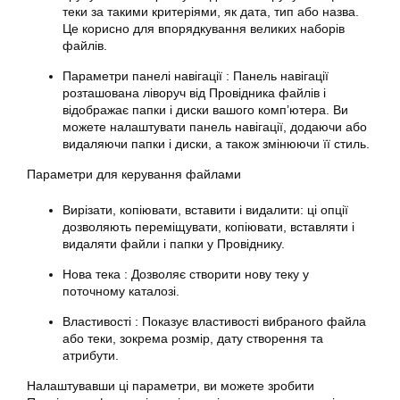
теки за такими критеріями, як дата, тип або назва.
Це корисно для впорядкування великих наборів
файлів.
Параметри панелі навігації : Панель навігації
розташована ліворуч від Провідника файлів і
відображає папки і диски вашого комп’ютера. Ви
можете налаштувати панель навігації, додаючи або
видаляючи папки і диски, а також змінюючи її стиль.
Параметри для керування файлами
Вирізати, копіювати, вставити і видалити: ці опції
дозволяють переміщувати, копіювати, вставляти і
видаляти файли і папки у Провіднику.
Нова тека : Дозволяє створити нову теку у
поточному каталозі.
Властивості : Показує властивості вибраного файла
або теки, зокрема розмір, дату створення та
атрибути.
Налаштувавши ці параметри, ви можете зробити