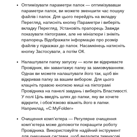
Оптимізувати параметри папок — оптимізувавши
параметри папок, ви можете зменшити час пошуку
файлів і папок. Для цього перейдіть на вкладку
Перегляд, натисніть кнопку Параметри і виберіть
вкладку Перегляд. Установіть прапорець Завжди
показувати піктограми, але не мініатюри і зніміть
прапорець Відображати інформацію про розмір
файлів у підказках до папок. Насамкінець натисніть
кнопку Застосувати, а потім ОК.
Налаштувати папку запуску — коли ви відкриваєте
Провідник, він завантажує папку за замовчуванням.
Однак ви можете налаштувати його так, щоб він
відкривав папку за вашим вибором. Для цього
клацніть правою кнопкою миші на піктограмі
Провідника на панелі завдань і виберіть Властивості.
У полі Ціль введіть шлях до папки, яку ви хочете
відкрити, і обов’язково візьміть його в лапки.
Наприклад, «C:MyFolder»
Очищення комп’ютера — Регулярне очищення
комп’ютера може допомогти покращити роботу
Провідника. Використовуйте надійний інструмент
для очищення системи, щоб видалити тимчасові