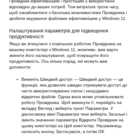
Провідник ефективнішим і простішим у використанні
відповідно до ваших потреб. Тож витратьте трохи часу,
щоб ознайомитися з багатьма можливостями Провідника і
зробити керування файлами ефективнішим у Windows 11.
Налаштування параметрів для підвищення
продуктивності
Якщо ви зіткнулися з повільною роботою Провідника на
вашому комп’ютері з Windows 11, можливо, вам варто
змінити його налаштування, щоб покращити його
продуктивність. Ось кілька порад, які можуть вам
допомогти:
Вимкніть Швидкий доступ — Швидкий доступ — це
функція, яка дозволяє швидко отримувати доступ до
часто використовуваних папок і нещодавно
відкритих файлів. Однак вона може уповільнювати
роботу Провідника. Щоб вимкнути її, перейдіть на
вкладку Вигляд і виберіть пункт Параметри. У
діалоговому вікні Параметри теки виберіть Загальні і
змініть значення параметра Відкрити Провідник на
цьому комп’ютері на Цей комп’ютер. Насамкінець
натисніть кнопку Застосувати, а потім ОК.