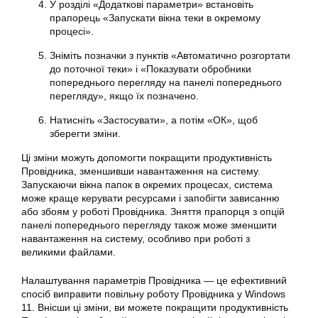
У розділі «Додаткові параметри» встановіть
прапорець «Запускати вікна теки в окремому
процесі».
Зніміть позначки з пунктів «Автоматично розгортати
до поточної теки» і «Показувати обробники
попереднього перегляду на панелі попереднього
перегляду», якщо їх позначено.
Натисніть «Застосувати», а потім «ОК», щоб
зберегти зміни.
Ці зміни можуть допомогти покращити продуктивність
Провідника, зменшивши навантаження на систему.
Запускаючи вікна папок в окремих процесах, система
може краще керувати ресурсами і запобігти зависанню
або збоям у роботі Провідника. Зняття прапорця з опцій
панелі попереднього перегляду також може зменшити
навантаження на систему, особливо при роботі з
великими файлами.
Налаштування параметрів Провідника — це ефективний
спосіб виправити повільну роботу Провідника у Windows
11. Внісши ці зміни, ви можете покращити продуктивність