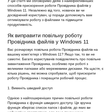
У цій статті ми обговоримо деякі з найефективніших
способів прискорення роботи Провідника файлів у
Windows 11. Незалежно від того, новачок ви чи
досвідчений користувач, ці поради допоможуть вам
оптимізувати роботу з файлами та підвищити
продуктивність.
Як виправити повільну роботу
Провідника файлів у Windows 11
Вас розчаровує повільна робота Провідника файлів на
вашому комп’ютері з Windows 11? Якщо так, то ви не
самотні. Багато користувачів повідомляють про повільне
завантаження Провідника, особливо при роботі з
великими папками або мережевими дисками. На щастя, є
кілька рішень, які можна спробувати, щоб прискорити
роботу Провідника і покращити робочий процес.
1. Вимкніть швидкий доступ
Однією з найпоширеніших причин повільної роботи
Провідника є функція швидкого доступу. Ця зручна
функція зберігає список папок і файлів, до яких ви