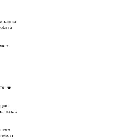
 останню
обігти
икає.
те, чи
ацює
озпізнає
ншого
блема в