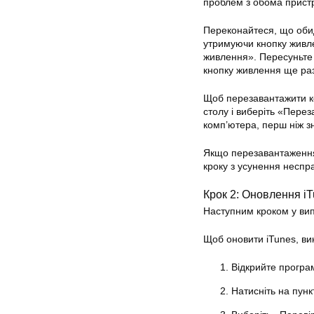
проблем з обома прист
Переконайтеся, що обидв
утримуючи кнопку живле
живлення». Пересуньте 
кнопку живлення ще раз,
Щоб перезавантажити ко
столу і виберіть «Пер
комп’ютера, перш ніж зн
Якщо перезавантаження 
кроку з усунення неспр
Крок 2: Оновлення i
Наступним кроком у вип
Щоб оновити iTunes, вик
Відкрийте програм
Натисніть на пунк