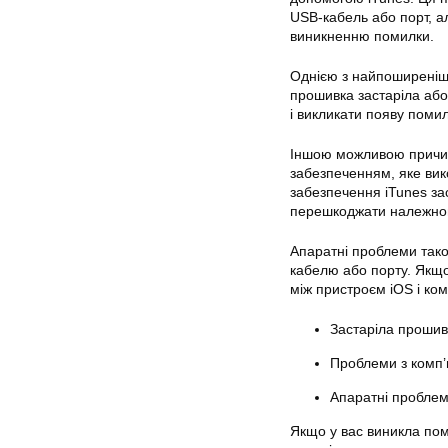
USB-кабель або порт, 
виникненню помилки.
Однією з найпоширеніш
прошивка застаріла аб
і викликати появу помил
Іншою можливою причин
забезпеченням, яке вик
забезпечення iTunes за
перешкоджати належно
Апаратні проблеми так
кабелю або порту. Якщ
між пристроєм iOS і ко
Застаріла прошив
Проблеми з комп
Апаратні проблем
Якщо у вас виникла пом