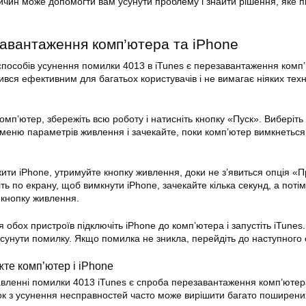
ичин може допомогти вам усунути проблему і знайти рішення, яке п
завантаження комп’ютера та iPhone
пособів усунення помилки 4013 в iTunes є перезавантаження комп
ився ефективним для багатьох користувачів і не вимагає ніяких техн
мп’ютер, збережіть всю роботу і натисніть кнопку «Пуск». Виберіть
еню параметрів живлення і зачекайте, поки комп’ютер вимкнеться 
ити iPhone, утримуйте кнопку живлення, доки не з’явиться опція «П
ь по екрану, щоб вимкнути iPhone, зачекайте кілька секунд, а потім
 кнопку живлення.
обох пристроїв підключіть iPhone до комп’ютера і запустіть iTunes.
усунути помилку. Якщо помилка не зникла, перейдіть до наступного 
жте комп’ютер і iPhone
вленні помилки 4013 iTunes є спроба перезавантаження комп’ютер
ок з усунення несправностей часто може вирішити багато поширени