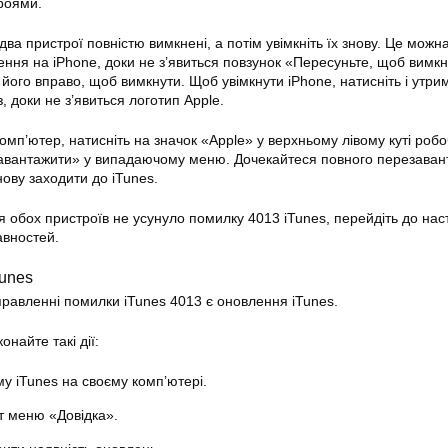
роями.
а пристрої повністю вимкнені, а потім увімкніть їх знову. Це можн
ння на iPhone, доки не з’явиться повзунок «Пересуньте, щоб вимкн
його вправо, щоб вимкнути. Щоб увімкнути iPhone, натисніть і утри
 доки не з’явиться логотип Apple.
мп’ютер, натисніть на значок «Apple» у верхньому лівому куті робо
езавантажити» у випадаючому меню. Дочекайтеся повного перезава
ову заходити до iTunes.
обох пристроїв не усунуло помилку 4013 iTunes, перейдіть до нас
авностей.
Tunes
равленні помилки iTunes 4013 є оновлення iTunes.
онайте такі дії:
у iTunes на своєму комп’ютері.
т меню «Довідка».