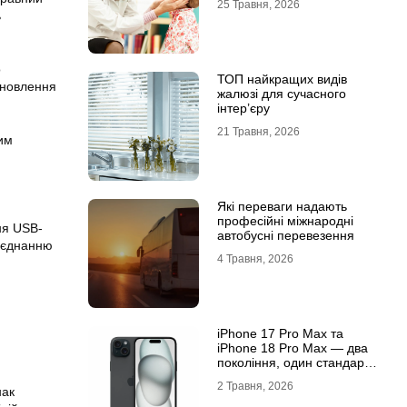
25 Травня, 2026
ь
о
ТОП найкращих видів
дновлення
жалюзі для сучасного
інтер’єру
21 Травня, 2026
им
Які переваги надають
професійні міжнародні
ня USB-
автобусні перевезення
’єднанню
4 Травня, 2026
iРhone 17 Рro Мax та
iРhone 18 Рro Мax — два
покоління, один стандарт
преміуму
2 Травня, 2026
нак