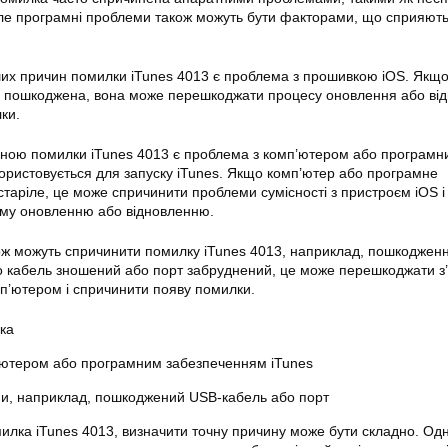
але програмні проблеми також можуть бути факторами, що сприяют
их причин помилки iTunes 4013 є проблема з прошивкою iOS. Якщ
о пошкоджена, вона може перешкоджати процесу оновлення або ві
ки.
ою помилки iTunes 4013 є проблема з комп’ютером або програмн
ористовується для запуску iTunes. Якщо комп’ютер або програмне
старіле, це може спричинити проблеми сумісності з пристроєм iOS і
му оновленню або відновленню.
ож можуть спричинити помилку iTunes 4013, наприклад, пошкоджен
о кабель зношений або порт забруднений, це може перешкоджати з
мп’ютером і спричинити появу помилки.
ка
’ютером або програмним забезпеченням iTunes
и, наприклад, пошкоджений USB-кабель або порт
илка iTunes 4013, визначити точну причину може бути складно. Од