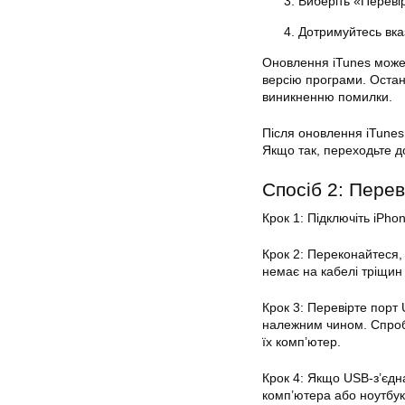
Виберіть «Переві
Дотримуйтесь вказ
Оновлення iTunes може 
версію програми. Остан
виникненню помилки.
Після оновлення iTunes 
Якщо так, переходьте д
Спосіб 2: Пере
Крок 1: Підключіть iPh
Крок 2: Переконайтеся, 
немає на кабелі тріщин
Крок 3: Перевірте порт
належним чином. Спробу
їх комп’ютер.
Крок 4: Якщо USB-з’єдн
комп’ютера або ноутбук