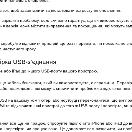
рити наявність оновлень».
івок, щоб завантажити та інсталювати всі доступні оновлення.
вирішити проблему, оскільки воно гарантує, що ви використовуєте
ня версія може містити виправлення та покращення, які можуть зап
спробуйте відновити пристрій ще раз і перевірте, чи помилка не зн
о наступного кроку.
вірка USB-з’єднання
one або iPad до іншого USB-порту вашого пристрою.
що кабель блискавки, який ви використовуєте, є справжнім. Перевір
 або пошкоджень, які можуть спричинити проблеми з підключенням.
 USB на вашому комп’ютері або ноутбуці і переконайтеся, що він пр
йте підключити інші пристрої до того ж USB-порту і перевірте, чи р
ання все ще не працює, спробуйте підключити iPhone або iPad до і
а і перевірте, чи працює воно. Це допоможе вам визначити, чи про