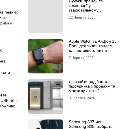
Сучасні тренди та
технології у
зварювальному
ає певних
обладнанні: інтернет-
 може
12 Червня, 2026
магазин Аргон
тримки
Apple Watch та Айфон 15
Про: ідеальний тандем
бо
для активного життя
7 Червня, 2026
es.
овити.
Де знайти надійного
підрядника з продажу та
монтажу ліфтів?
жете
31 Травня, 2026
ю USB або
можливо,
Samsung A37 или
Samsung S25: выбрать