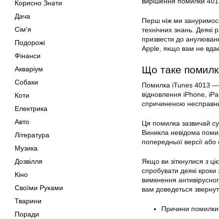
вирішення помилки 4013
Корисно Знати
Дача
Перш ніж ми зануримося
Сім'я
технічних знань. Деякі
призвести до анулюванн
Подорожі
Apple, якщо вам не вдає
Фінанси
Що таке помилк
Акваріум
Собаки
Помилка iTunes 4013 —
відновлення iPhone, iP
Коти
спричиненою несправни
Електрика
Авто
Ця помилка зазвичай су
Виникла невідома помил
Література
попередньої версії або 
Музика
Дозвілля
Якщо ви зіткнулися з ц
спробувати деякі кроки
Кіно
вимкнення антивірусног
Своїми Руками
вам доведеться звернут
Тварини
Причини помилки 
Поради