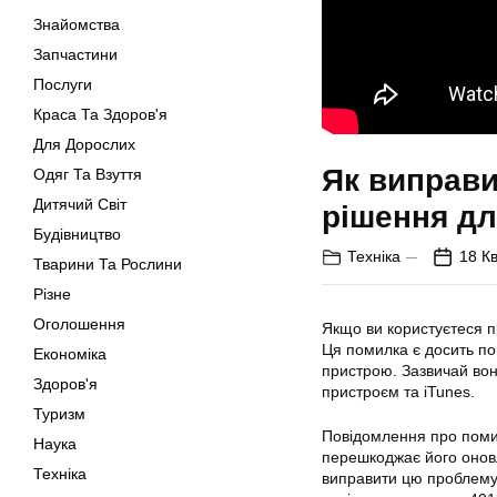
Знайомства
Запчастини
Послуги
Краса Та Здоров'я
Для Дорослих
Як виправи
Одяг Та Взуття
Дитячий Світ
рішення дл
Будівництво
Техніка
18 Кв
Тварини Та Рослини
Різне
Оголошення
Якщо ви користуєтеся п
Ця помилка є досить п
Економіка
пристрою. Зазвичай вон
Здоров'я
пристроєм та iTunes.
Туризм
Повідомлення про помил
Наука
перешкоджає його оновл
Техніка
виправити цю проблему.