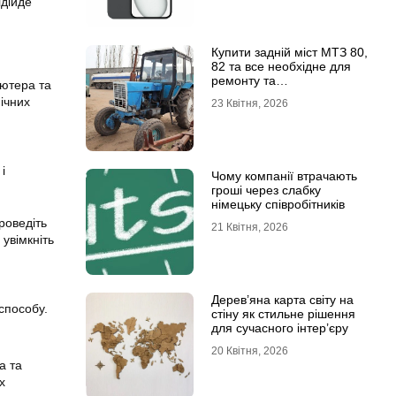
ідійде
Купити задній міст МТЗ 80,
82 та все необхідне для
ремонту та
’ютера та
обслуговування
ічних
23 Квітня, 2026
і
Чому компанії втрачають
гроші через слабку
німецьку співробітників
роведіть
21 Квітня, 2026
 увімкніть
Дерев’яна карта світу на
способу.
стіну як стильне рішення
для сучасного інтер’єру
20 Квітня, 2026
а та
х