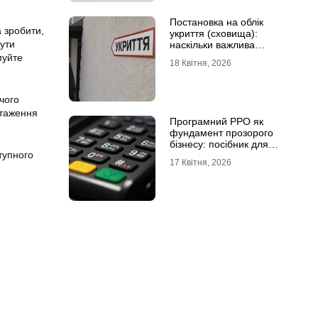
Постановка на облік
а зробити,
укриття (сховища):
ути
наскільки важлива
кваліфікована допомога
муйте
18 Квітня, 2026
чого
нтаження
Програмний РРО як
фундамент прозорого
бізнесу: посібник для
тупного
сучасного ФОП
17 Квітня, 2026