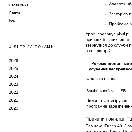
Апаратні зб
Езотерика
Свята
Застаріла п
Їжа
Проблема з
Apple пропонує різні рі
причини її виникнення.
звернутися до служби п
ФІЛЬТР ЗА РОКАМИ
ваш пристрій.
2026
Рекомендовані мет
2025
усунення несправно
2024
Оновити iTunes
2023
Замініть кабель USB
2022
2021
Вимкніть антивірусне
програмне забезпечен
2020
Причини помилки iTu
Помилка iTunes 4013 за
допомогою iTunes. Ця 