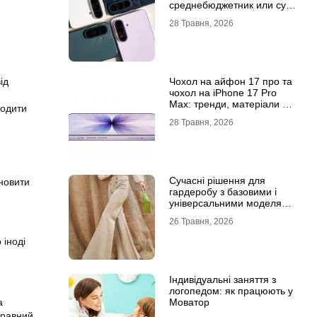
среднебюджетник или суб-
флагман
28 Травня, 2026
Чохол на айфон 17 про та
ід
чохол на iPhone 17 Pro
Max: тренди, матеріали та
годити
комфорт
28 Травня, 2026
Сучасні рішення для
новити
гардеробу з базовими і
універсальними моделями
штанів
26 Травня, 2026
 іноді
Індивідуальні заняття з
логопедом: як працюють у
Моватор
а
правний