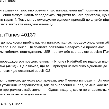
 в iTunes.
 в рішення, важливо розуміти, що виправлення цієї помилки вимаг
 рішення можуть навіть передбачати відкриття вашого пристрою, що
я гарантії. Тому ми рекомендуємо віднести пристрій до служби під
ться виконати наведені нижче дії.
а iTunes 4013?
 це поширена проблема, яка виникає під час процесу оновлення а
ad або iPod Touch. Ця помилка пов’язана з апаратною проблемою,
м кабелем, пошкодженим USB-портом або застарілою версією iTun
проводжується повідомленням: «iPhone (iPad/iPod) не вдалося відн
ка (4013)». Це означає, що ваш пристрій неможливо відновити до
оновити до останньої версії iOS.
ією помилкою, це може розчарувати, але її можна виправити. Ви мо
 з усунення несправностей, такі як оновлення iTunes, заміна кабел
о програмного забезпечення. Однак, якщо ці кроки не спрацюють, 
ися за технічною допомогою.
4013 у iTunes: