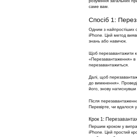
розуміння загальних пр
саме вам.
Спосіб 1: Пере
Одним з найпростіших с
iPhone. Цей метод вияв
знань або навичок.
Щоб перезавантажити ко
«Перезавантаження» в м
перезавантажиться.
Далі, щоб перезавантаж
до вимкнення». Проведіт
його, знову натиснувши
Після перезавантаження 
Перевірте, чи вдалося 
Крок 1: Перезаванта
Першим кроком у випра
iPhone. Цей простий кр