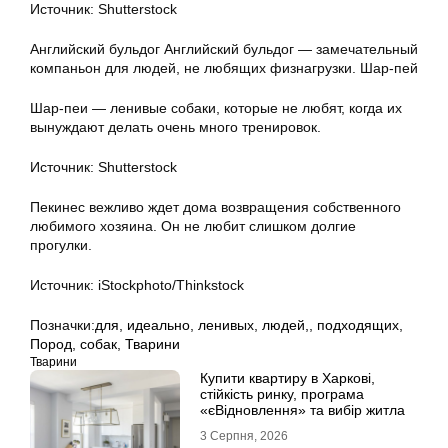
Источник: Shutterstock
Английский бульдог Английский бульдог — замечательный
компаньон для людей, не любящих физнагрузки. Шар-пей
Шар-пеи — ленивые собаки, которые не любят, когда их
вынуждают делать очень много тренировок.
Источник: Shutterstock
Пекинес вежливо ждет дома возвращения собственного
любимого хозяина. Он не любит слишком долгие
прогулки.
Источник: iStockphoto/Thinkstock
Позначки:
для
,
идеально
,
ленивых
,
людей,
,
подходящих
,
Пород
,
собак
,
Тварини
Тварини
Купити квартиру в Харкові,
стійкість ринку, програма
«єВідновлення» та вибір житла
3 Серпня, 2026