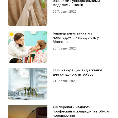
базовими і універсальними
моделями штанів
26 Травня, 2026
Індивідуальні заняття з
логопедом: як працюють у
Моватор
25 Травня, 2026
ТОП найкращих видів жалюзі
для сучасного інтер’єру
21 Травня, 2026
Які переваги надають
професійні міжнародні автобусні
перевезення