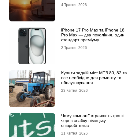
4 Травня, 2026
iРhone 17 Рro Мax та iРhone 18
Рro Мax — два покоління, один
стандарт преміуму
2 Травня, 2026
Купити задній міст МТЗ 80, 82 та
все необхідне для ремонту та
обслуговування
23 Квітня, 2026
Чому компанії втрачають гроші
через слабку німецьку
співробітників
21 Квітня, 2026