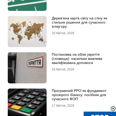
Дерев’яна карта світу на стіну як
стильне рішення для сучасного
інтер’єру
20 Квітня, 2026
Постановка на облік укриття
(сховища): наскільки важлива
кваліфікована допомога
18 Квітня, 2026
Програмний РРО як фундамент
прозорого бізнесу: посібник для
сучасного ФОП
17 Квітня, 2026