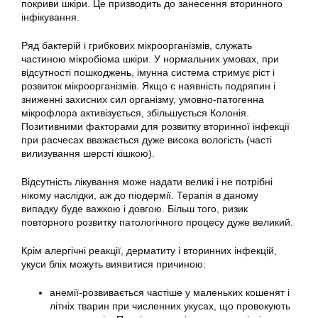
покриви шкіри. Це призводить до занесення вторинного
інфікування.
Ряд бактерій і грибкових мікроорганізмів, служать
частиною мікробіома шкіри. У нормальних умовах, при
відсутності пошкоджень, імунна система стримує ріст і
розвиток мікроорганізмів. Якщо є наявність подряпин і
зниженні захисних сил організму, умовно-патогенна
мікрофлора активізується, збільшується Колонія.
Позитивними факторами для розвитку вторинної інфекції
при расчесах вважається дуже висока вологість (часті
вилизування шерсті кішкою).
Відсутність лікування може надати великі і не потрібні
нікому наслідки, аж до піодермії. Терапія в даному
випадку буде важкою і довгою. Більш того, ризик
повторного розвитку патологічного процесу дуже великий.
Крім алергічні реакції, дерматиту і вторинних інфекцій,
укуси бліх можуть виявитися причиною:
анемії-розвивається частіше у маленьких кошенят і
літніх тварин при численних укусах, що провокують