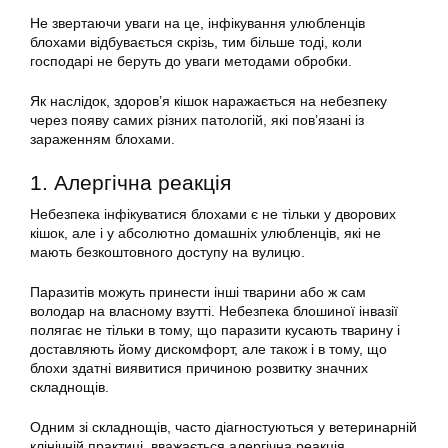
Не звертаючи уваги на це, інфікування улюбленців
блохами відбувається скрізь, тим більше тоді, коли
господарі не беруть до уваги методами обробки.
Як наслідок, здоров’я кішок наражається на небезпеку
через появу самих різних патологій, які пов’язані із
зараженням блохами.
1. Алергічна реакція
Небезпека інфікуватися блохами є не тільки у дворових
кішок, але і у абсолютно домашніх улюбленців, які не
мають безкоштовного доступу на вулицю.
Паразитів можуть принести інші тварини або ж сам
володар на власному взутті. Небезпека блошиної інвазії
полягає не тільки в тому, що паразити кусають тварину і
доставляють йому дискомфорт, але також і в тому, що
блохи здатні виявитися причиною розвитку значних
складнощів.
Одним зі складнощів, часто діагностуються у ветеринарній
клінічній практиці, вважається алергічна реакція.