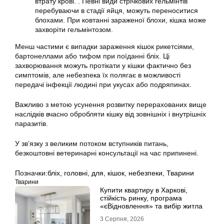
втрату крові. . Певні види стрічкових гельмінтів
перебуваючи в стадії яйця, можуть переноситися
блохами. При ковтанні зараженої блохи, кішка може
захворіти гельмінтозом.
Менш частими є випадки зараження кішок рикетсіями,
бартонеллами або тифом при поїданні бліх. Ці
захворювання можуть протікати у кішки фактично без
симптомів, але небезпека їх полягає в можливості
передачі інфекції людині при укусах або подряпинах.
Важливо з метою усунення розвитку перерахованих вище
наслідків вчасно обробляти кішку від зовнішніх і внутрішніх
паразитів.
У зв’язку з великим потоком вступників питань,
безкоштовні ветеринарні консультації на час припинені.
Позначки:
бліх
,
головні
,
для
,
кішок
,
небезпеки
,
Тварини
Тварини
Купити квартиру в Харкові,
стійкість ринку, програма
«єВідновлення» та вибір житла
3 Серпня, 2026