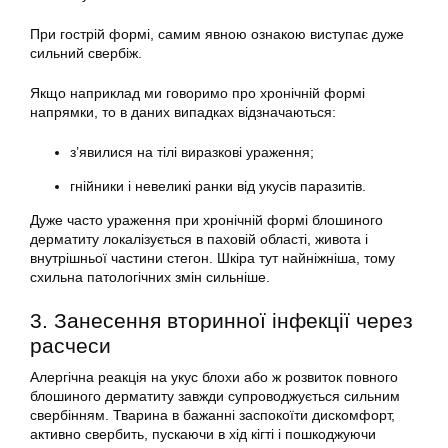
При гострій формі, самим явною ознакою виступає дуже
сильний свербіж.
Якщо наприклад ми говоримо про хронічній формі
напрямки, то в даних випадках відзначаються:
з’явилися на тілі виразкові ураження;
гнійники і невеликі ранки від укусів паразитів.
Дуже часто ураження при хронічній формі блошиного
дерматиту локалізується в паховій області, живота і
внутрішньої частини стегон. Шкіра тут найніжніша, тому
схильна патологічних змін сильніше.
3. Занесення вторинної інфекції через
расчеси
Алергічна реакція на укус блохи або ж розвиток повного
блошиного дерматиту завжди супроводжується сильним
свербінням. Тварина в бажанні заспокоїти дискомфорт,
активно свербить, пускаючи в хід кігті і пошкоджуючи