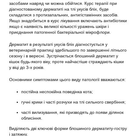
засобами навряд чи можна обійтися. Курс терапії при
діагностованому дерматиті на тлі укусів бліх, буде
складатися з протизапальних, антигістамінних засобів.
Якщо знадобиться в курс лікування включають антибіотики
якщо є наявність великої кількості уражень шкіри і
приєднання патогенної бактеріальної мікрофлори.
Дерматит в результаті укусів бліх діагностується у
ветеринарній практиці здебільшого по завершенні літнього
сезону і в вересні. Зустрічається блошиний дерматит у
кішок будь-якого віку, проте найчастіше страждають кішки
у віці до 3-х років.
Основними симптомами цього виду патології вважаються:
постійна неспокійна поведінка кота;
гучні крики і часті розчухи на тлі сильного свербіння;
часті вилизування, які призводять до появи ділянок
облисіння.
Виділяють дві ключові форми блошиного дерматиту-гостру
і затяжну.