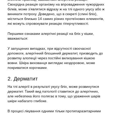
Своєрідна реакція організму на впровадження чужорідних
білків, може з’являтися відразу ж на тлі одного укусу або ж
виникати потроху. Доведено, що в секреті (слині бліх),
міститься близько 14 самих різних протеїнових елементів,
які можуть спровокувати реакцію гіперчутливості.
Першими ознаками алергічні реакції на бліх у кішки,
вважаються:
У запущених випадках, при відсутності своєчасної
допомоги, алергічний блошиний дерматит, призводить до
розвитку алопеції через постійні вилизування кішкою
вовни. Шкіра вихованця виглядає нездоровою, може
покриватися корочками.
2. Дерматит
На тлі алергії в результаті укусу бліх, може розвинутися
дерматит. Такий вид патології ставитися до алергічних,
але небезпека його полягає в тому, що ураження шарів
шкіри набагато глибоке.
В процесі лікування одними тільки протипаразитарними