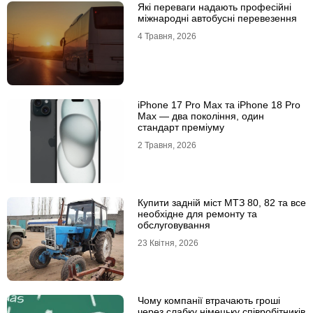
Які переваги надають професійні
міжнародні автобусні перевезення
4 Травня, 2026
iРhone 17 Рro Мax та iРhone 18 Рro
Мax — два покоління, один
стандарт преміуму
2 Травня, 2026
Купити задній міст МТЗ 80, 82 та все
необхідне для ремонту та
обслуговування
23 Квітня, 2026
Чому компанії втрачають гроші
через слабку німецьку співробітників