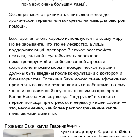
примеру: очень большим лаем).
Эссенции можно принимать с питьевой водой для
хронической терапии или конкретно на язык для быстрой
помощи.
Бах-терапия очень хорошо используется по всему миру.
Но не забывайте, что это не лекарство, а лишь
поддерживающий препарат. В случае расстройств
психики, сильной неустойчивости характера,
неконтролируемой и необоснованной агрессии,
фармакологические меры и поведенческая терапия
должны быть введены после консультации с доктором и
бихевиористом. Эссенции Баха можно очень эффективно
применять со всеми лекарствами или добавками, потому
что они не взаимодействуют ни с одним из препаратов.
Капли Rescue Remedy всегда “под рукой” в качестве
первой помощи при стрессах и нервах у нашей собаки —
это, несомненно, наиболее распространенные капли,
назначаемые животным.
Позначки:
Баха.
,
капли
,
Тварини
Тварини
Купити квартиру в Харкові, стійкість
ринку, програма «єВідновлення» та