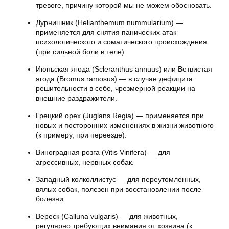
тревоге, причину которой мы не можем обосновать.
Дурнишник (Helianthemum nummularium) —
применяется для снятия панических атак
психологического и соматического происхождения
(при сильной боли в теле).
Июньская ягода (Scleranthus annuus) или Ветвистая
ягода (Bromus ramosus) — в случае дефицита
решительности в себе, чрезмерной реакции на
внешние раздражители.
Грецкий орех (Juglans Regia) — применяется при
новых и посторонних изменениях в жизни животного
(к примеру, при переезде).
Виноградная розга (Vitis Vinifera) — для
агрессивных, нервных собак.
Западный колколлистус — для переутомленных,
вялых собак, полезен при восстановлении после
болезни.
Вереск (Calluna vulgaris) — для животных,
регулярно требующих внимания от хозяина (к