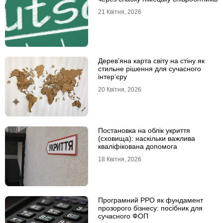
21 Квітня, 2026
Дерев’яна карта світу на стіну як
стильне рішення для сучасного
інтер’єру
20 Квітня, 2026
Постановка на облік укриття
(сховища): наскільки важлива
кваліфікована допомога
18 Квітня, 2026
Програмний РРО як фундамент
прозорого бізнесу: посібник для
сучасного ФОП