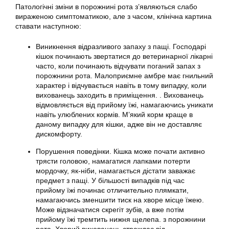
Патологічні зміни в порожнині рота з’являються слабо
вираженою симптоматикою, але з часом, клінічна картина
ставати наступною:
Виникнення відразливого запаху з пащі. Господарі
кішок починають звертатися до ветеринарної лікарні
часто, коли починають відчувати поганий запах з
порожнини рота. Малоприємне амбре має гнильний
характер і відчувається навіть в тому випадку, коли
вихованець заходить в приміщення. . Вихованець
відмовляється від прийому їжі, намагаючись уникати
навіть улюблених кормів. М’який корм краще в
даному випадку для кішки, адже він не доставляє
дискомфорту.
Порушення поведінки. Кішка може почати активно
трясти головою, намагатися лапками потерти
мордочку, як-ніби, намагається дістати заважає
предмет з пащі. У більшості випадків під час
прийому їжі починає отличительно плямкати,
намагаючись зменшити тиск на хворе місце їжею.
Може відзначатися скрегіт зубів, а вже потім
прийому їжі тремтить нижня щелепа. з порожнини