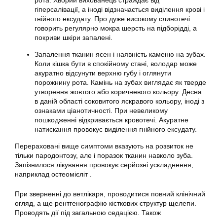
рота. Хворий вихованець страждає від
гіперсалівації, а іноді відзначається виділення крові і
гнійного ексудату. Про дуже високому слинотечі
говорить регулярно мокра шерсть на підборідді, а
покриви шкіри запалені.
Запалення тканин ясен і наявність каменю на зубах.
Коли кішка бути в спокійному стані, володар може
акуратно відсунути верхню губу і оглянути
порожнину рота. Камінь на зубах виглядає як тверде
утворення жовтого або коричневого кольору. Десна
в даній області соковитого яскравого кольору, іноді з
ознаками ціанотичності. При невеликому
пошкодженні відкривається кровотечі. Акуратне
натискання провокує виділення гнійного ексудату.
Перераховані вище симптоми вказують на розвиток не
тільки пародонтозу, але і поразок тканин навколо зуба.
Запізнилося лікування провокує серйозні ускладнення,
наприклад остеомієліт .
При зверненні до ветлікаря, проводитися повний клінічний
огляд, а ще рентгенографію кісткових структур щелепи.
Проводять дії під загальною седацією. Також