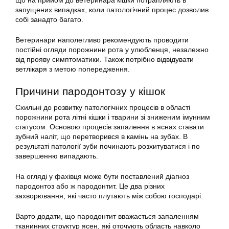
що на прийом до ветеринара кішки потрапляють в
запущених випадках, коли патологічний процес дозволив
собі занадто багато.
Ветеринари наполегливо рекомендують проводити
постійні огляди порожнини рота у улюбленця, незалежно
від прояву симптоматики. Також потрібно відвідувати
ветлікаря з метою попередження.
Причини пародонтозу у кішок
Схильні до розвитку патологічних процесів в області
порожнини рота літні кішки і тварини зі зниженим імунним
статусом. Основою процесів запалення в яснах ставати
зубний наліт, що перетворився в камінь на зубах. В
результаті патології зуби починають розхитуватися і по
завершенню випадають.
На огляді у фахівця може бути поставлений діагноз
пародонтоз або ж пародонтит. Це два різних
захворювання, які часто плутають між собою господарі.
Варто додати, що пародонтит вважається запаленням
тканинних структур ясен, які оточують область навколо