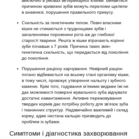
виключно в умовах ветеринарної клініки. Виявитися
причиною кривизни зубів можуть переломи щелепи
в анамнезі, порушення правильного прикусу.
Схильність за генетичним типом. Певні власники
кішок не стикаються з труднощами зубів і
запаленнями порожнини рота аж до глибокої
старості тварини. Решта ж кішки втрачають корінні
зуби почавши з 7 років. Причина таких змін-
генетична схильність, що передається від покоління
до покоління.
Порушення раціону харчування. Невірний раціон
погано відбивається на всьому стані організму кішки,
в тому числі, провокує утворення нальоту і зубного
каменю. Крім того, годування м’якими видами їжі не
дає можливості поверхні жувального зуба відчувати
достатнє навантаження. Активне пережовування
твердих кормів дає потрібну роботу для зв’язок зуба
і тканинних структур. Надзвичайно важливий і склад
корму, адже нестача кальцію призводить до
проблем із зубами.
Симптоми і діагностика захворювання