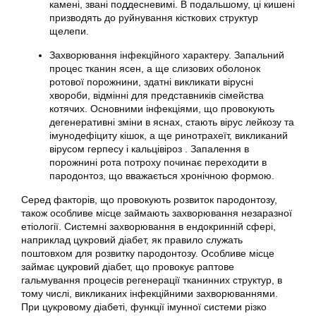
камені, звані поддесневимі. В подальшому, ці кишені
призводять до руйнування кісткових структур
щелепи.
Захворювання інфекційного характеру. Запальний
процес тканин ясен, а ще слизових оболонок
ротової порожнини, здатні викликати вірусні
хвороби, відмінні для представників сімейства
котячих. Основними інфекціями, що провокують
дегенеративні зміни в яснах, стають вірус лейкозу та
імунодефіциту кішок, а ще ринотрахеїт, викликаний
вірусом герпесу і кальцівіроз . Запалення в
порожнині рота потроху починає переходити в
пародонтоз, що вважається хронічною формою.
Серед факторів, що провокують розвиток пародонтозу,
також особливе місце займають захворювання незаразної
етіології. Системні захворювання в ендокринній сфері,
наприклад цукровий діабет, як правило служать
поштовхом для розвитку пародонтозу. Особливе місце
займає цукровий діабет, що провокує раптове
гальмування процесів регенерації тканинних структур, в
тому числі, викликаних інфекційними захворюваннями.
При цукровому діабеті, функції імунної системи різко