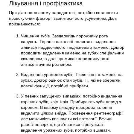
Лікування і профілактика
При діагностованому пародонтозі, потрібно встановити
провокуючий фактор і зайнятися його усуненням. Далі
призначаються:
Чищення зубів. Заздалегідь порожнину рота
санують. Терапія патології полягає в видалення
з’явився наддесневого і підясневого каменю. Доктор
проводити видалення каменю на зубах спеціальним
скаллером, а далі промиває порожнину рота
антисептичним розчином.
Видалення уражених зубів. Після зняття каменю на
зубах, доктор оцінює стан зубів. Ті, які не зберегли
власні функції, потрібно прибрати.
У певних запущених випадках, потрібно видалення
корінних зубів, крім іклів. Прибирають зуби поряд з
коренем. В іншому випадку процес запалення
видалити цілком вийде. Проведення рентгенографії
дає можливість визначати всі патології. Великі
ранові поверхні, що з’явилися в результаті
видалення уражених зубів, потрібно вшивати.