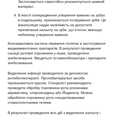
Застосовується самостійно розсмоктується шовний
матеріал.
В якості попередження утворення каменю на зубах
в подальшому, призначається полірування зубів. Ця
маніпуляція надає можливість не допустити
прилипання нальоту на зуби, що істотно зменшує
небезпеку утворення каменю.
Консервативна частина лікування полягає в застосування
медикаментозних препаратів. В результаті проведення
санації ротової порожнини у кішки, проводитися
знеболювання. Вводяться гістаміноблокатори і препарати
знеболювання.
Видалення інфекції проводитися за допомогою
антибіотикотерапії. Протибактеріальні засоби
призначаються курсом. Спеціаліст рекомендують
проводити обробку порожнини рота розчинами
мірамістину, хлоргексидину або Йодинолу. Можна
обробляти порожнину рота спеціалізованими
стоматологічними гелями.
В результаті проведення всіх дій з видалення нальоту і