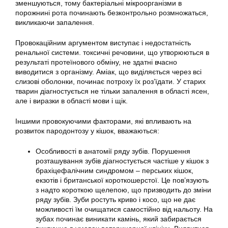
зменшуються, тому бактеріальні мікроорганізми в
порожнині рота починають безконтрольно розмножаться,
викликаючи запалення.
Провокаційним аргументом виступає і недостатність
ренальної системи. токсичні речовини, що утворюються в
результаті протеїнового обміну, не здатні вчасно
виводитися з організму. Аміак, що виділяється через всі
слизові оболонки, починає потроху їх роз’їдати. У старих
тварин діагностується не тільки запалення в області ясен,
але і виразки в області мови і щік.
Іншими провокуючими факторами, які впливають на
розвиток пародонтозу у кішок, вважаються:
Особливості в анатомії ряду зубів. Порушення
розташування зубів діагностується частіше у кішок з
брахіцефалічним синдромом – перських кішок,
екзотів і британської короткошерстої. Це пов’язують
з надто короткою щелепою, що призводить до зміни
ряду зубів. Зуби ростуть криво і косо, що не дає
можливості їм очищатися самостійно від нальоту. На
зубах починає виникати камінь, який забирається