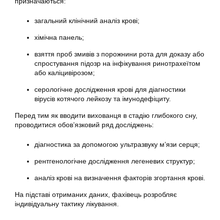
призначаються:
загальний клінічний аналіз крові;
хімічна панель;
взяття проб змивів з порожнини рота для доказу або
спростування підозр на інфікування ринотрахеїтом
або каліцивірозом;
серологічне дослідження крові для діагностики
вірусів котячого лейкозу та імунодефіциту.
Перед тим як вводити вихованця в стадію глибокого сну,
проводитися обов’язковий ряд досліджень:
діагностика за допомогою ультразвуку м’язи серця;
рентгенологічне дослідження легеневих структур;
аналіз крові на визначення факторів згортання крові.
На підставі отриманих даних, фахівець розробляє
індивідуальну тактику лікування.