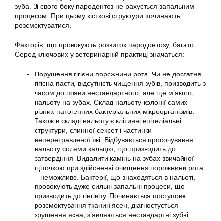
зуба. Зі свого боку пародонтоз не рахується запальним
процесом. При цьому кісткові структури починають
розсмоктуватися.
Факторів, що провокують розвиток пародонтозу, багато.
Серед ключових у ветеринарній практиці значаться:
Порушення гігієни порожнини рота. Чи не достатня
гігієна пасти, відсутність чищення зубів, призводить з
часом до появи нестандартного, але ще м’якого,
нальоту на зубах. Склад нальоту-колонії самих
різних патогенних бактеріальних мікроорганізмів.
Також в складі нальоту є клітинні епітеліальні
структури, слинної секрет і частинки
неперетравленої їжі. Відбувається просочування
нальоту солями кальцію, що призводить до
затвердіння. Видалити камінь на зубах звичайної
щіточкою при здійсненні очищення порожнини рота
– неможливо. Бактерії, що знаходяться в нальоті,
провокують дуже сильні запальні процеси, що
призводить до гінгівіту. Починається поступове
розсмоктування тканин ясен, діагностується
зрушення ясна, з’являються нестандартні зубні