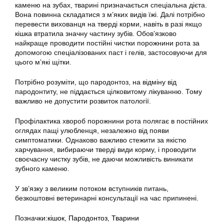
каменю на зубах, тварині призначається спеціальна дієта.
Вона повинна складатися з м’яких видів їжі. Далі потрібно
перевести вихованця на тверді корми, навіть в разі якщо
кішка втратила значну частину зубів. Обов’язково
найкраще проводити постійні чистки порожнини рота за
допомогою спеціалізованих паст і гелів, застосовуючи для
цього м’які щітки.
Потрібно розуміти, що пародонтоз, на відміну від
пародонтиту, не піддається цілковитому лікуванню. Тому
важливо не допустити розвиток патології.
Профілактика хвороб порожнини рота полягає в постійних
оглядах пащі улюбленця, незалежно від появи
симптоматики. Однаково важливо стежити за якістю
харчування, вибираючи тверді види корму, і проводити
своєчасну чистку зубів, не даючи можливість виникати
зубного каменю.
У зв’язку з великим потоком вступників питань,
безкоштовні ветеринарні консультації на час припинені.
Позначки:
кішок
,
Пародонтоз
,
Тварини