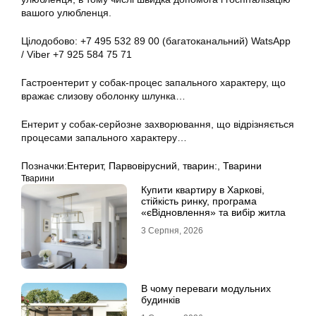
вашого улюбленця.
Цілодобово: +7 495 532 89 00 (багатоканальний) WatsApp
/ Viber +7 925 584 75 71
Гастроентерит у собак-процес запального характеру, що
вражає слизову оболонку шлунка…
Ентерит у собак-серйозне захворювання, що відрізняється
процесами запального характеру…
Позначки:
Ентерит
,
Парвовірусний
,
тварин:
,
Тварини
Тварини
Купити квартиру в Харкові,
стійкість ринку, програма
«єВідновлення» та вибір житла
3 Серпня, 2026
В чому переваги модульних
будинків