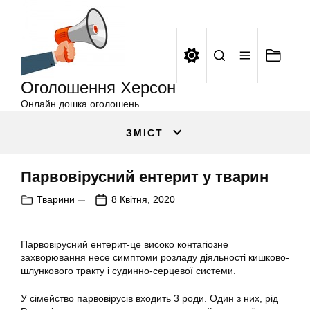
Оголошення
Перейти
Херсон
до
вмісту
Оголошення Херсон
Онлайн дошка оголошень
ЗМІСТ
Парвовірусний ентерит у тварин
Тварини
8 Квітня, 2020
Парвовірусний ентерит-це високо контагіозне
захворювання несе симптоми розладу діяльності кишково-
шлункового тракту і судинно-серцевої системи.
У сімейство парвовірусів входить 3 роди. Один з них, рід