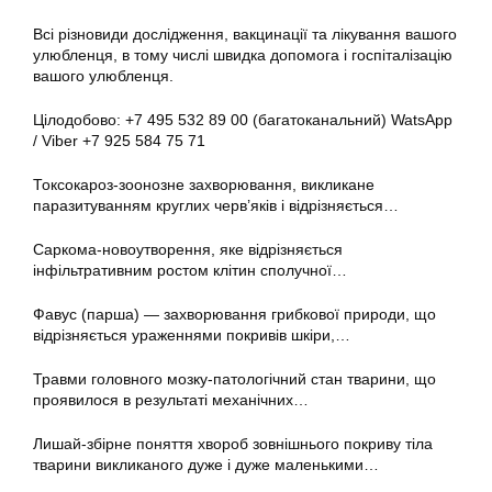
Всі різновиди дослідження, вакцинації та лікування вашого
улюбленця, в тому числі швидка допомога і госпіталізацію
вашого улюбленця.
Цілодобово: +7 495 532 89 00 (багатоканальний) WatsApp
/ Viber +7 925 584 75 71
Токсокароз-зоонозне захворювання, викликане
паразитуванням круглих черв’яків і відрізняється…
Саркома-новоутворення, яке відрізняється
інфільтративним ростом клітин сполучної…
Фавус (парша) — захворювання грибкової природи, що
відрізняється ураженнями покривів шкіри,…
Травми головного мозку-патологічний стан тварини, що
проявилося в результаті механічних…
Лишай-збірне поняття хвороб зовнішнього покриву тіла
тварини викликаного дуже і дуже маленькими…