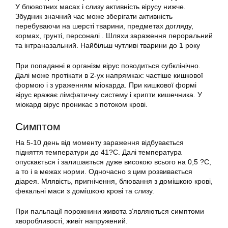
У блювотних масах і слизу активність вірусу нижче.
Збудник значний час може зберігати активність
перебуваючи на шерсті тварини, предметах догляду,
кормах, грунті, персоналі . Шляхи зараження пероральний
та інтраназальний. Найбільш чутливі тварини до 1 року
При попаданні в організм вірус поводиться субклінічно.
Далі може протікати в 2-ух напрямках: частіше кишкової
формою і з ураженням міокарда. При кишкової формі
вірус вражає лімфатичну систему і крипти кишечника. У
міокард вірус проникає з потоком крові.
Симптом
На 5-10 день від моменту зараження відбувається
підняття температури до 41?C. Далі температура
опускається і залишається дуже високою всього на 0,5 ?C,
а то і в межах норми. Одночасно з цим розвивається
діарея. Млявість, пригнічення, блювання з домішкою крові,
фекальні маси з домішкою крові та слизу.
При пальпації порожнини живота з’являються симптоми
хворобливості, живіт напружений.