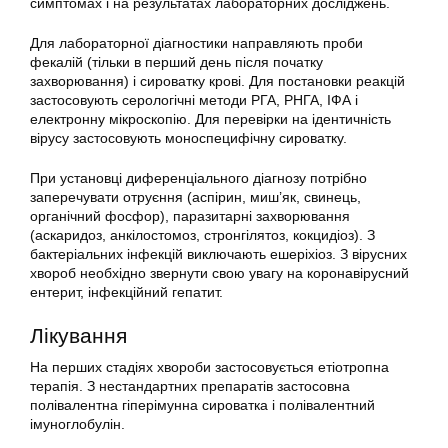
симптомах і на результатах лабораторних досліджень.
Для лабораторної діагностики направляють проби
фекалій (тільки в перший день після початку
захворювання) і сироватку крові. Для постановки реакцій
застосовують серологічні методи РГА, РНГА, ІФА і
електронну мікроскопію. Для перевірки на ідентичність
вірусу застосовують моноспецифічну сироватку.
При установці диференціального діагнозу потрібно
заперечувати отруєння (аспірин, миш’як, свинець,
органічний фосфор), паразитарні захворювання
(аскаридоз, анкілостомоз, стронгілятоз, кокцидіоз). З
бактеріальних інфекцій виключають ешеріхіоз. З вірусних
хвороб необхідно звернути свою увагу на коронавірусний
ентерит, інфекційний гепатит.
Лікування
На перших стадіях хвороби застосовується етіотропна
терапія. З нестандартних препаратів застосовна
полівалентна гіперімунна сироватка і полівалентний
імуноглобулін.