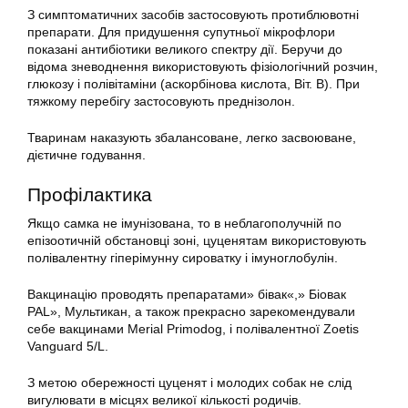
З симптоматичних засобів застосовують протиблювотні
препарати. Для придушення супутньої мікрофлори
показані антибіотики великого спектру дії. Беручи до
відома зневоднення використовують фізіологічний розчин,
глюкозу і полівітаміни (аскорбінова кислота, Віт. В). При
тяжкому перебігу застосовують преднізолон.
Тваринам наказують збалансоване, легко засвоюване,
дієтичне годування.
Профілактика
Якщо самка не імунізована, то в неблагополучній по
епізоотичній обстановці зоні, цуценятам використовують
полівалентну гіперімунну сироватку і імуноглобулін.
Вакцинацію проводять препаратами» бівак«,» Біовак
PAL», Мультикан, а також прекрасно зарекомендували
себе вакцинами Merial Primodog, і полівалентної Zoetis
Vanguard 5/L.
З метою обережності цуценят і молодих собак не слід
вигулювати в місцях великої кількості родичів.