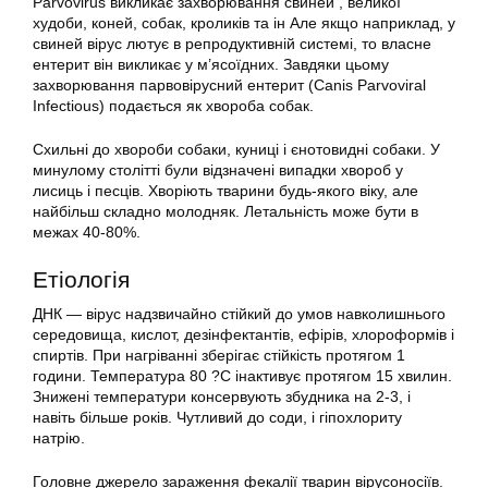
Parvovirus викликає захворювання свиней , великої
худоби, коней, собак, кроликів та ін Але якщо наприклад, у
свиней вірус лютує в репродуктивній системі, то власне
ентерит він викликає у м’ясоїдних. Завдяки цьому
захворювання парвовірусний ентерит (Canis Parvoviral
Infectious) подається як хвороба собак.
Схильні до хвороби собаки, куниці і єнотовидні собаки. У
минулому столітті були відзначені випадки хвороб у
лисиць і песців. Хворіють тварини будь-якого віку, але
найбільш складно молодняк. Летальність може бути в
межах 40-80%.
Етіологія
ДНК — вірус надзвичайно стійкий до умов навколишнього
середовища, кислот, дезінфектантів, ефірів, хлороформів і
спиртів. При нагріванні зберігає стійкість протягом 1
години. Температура 80 ?C інактивує протягом 15 хвилин.
Знижені температури консервують збудника на 2-3, і
навіть більше років. Чутливий до соди, і гіпохлориту
натрію.
Головне джерело зараження фекалії тварин вірусоносіїв.