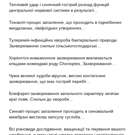
Тепловий удар і сонячний-гострий розлад функцій
центральної нервової системи в результаті…
Тонзиліт-процес запалення, що проходить в піднебінних
мигдалинах, лімфоїдних утвореннях…
Туляремія-інфекційна хвороба бактеріальної природи.
Захворюванню схильні сільськогосподарські…
Хоріоптоз-инвазионное захворювання викликається
кліщами-кожеедамі роду Chorioptes. Захворювання…
Чума великої худоби-вірусне, високо контагіозне
захворювання, що має гострий перебіг…
Блефарит-захворювання запального характеру зачіпає
краї повік. Схильні до хвороби…
Синовіт-процес запалення проходить в синовіальній
мембрані вистилає капсулу суглоба.…
Всі різновиди дослідження, вакцинації та лікування вашого
улюбленця, в тому числі швидка допомога і госпіталізацію