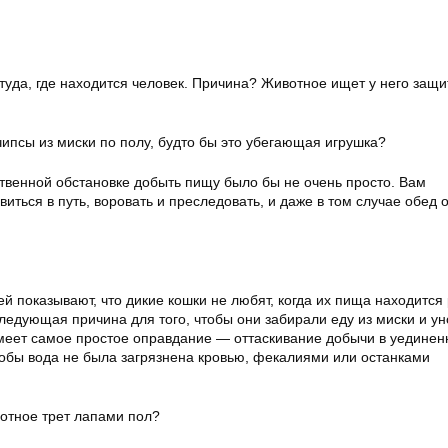
туда, где находится человек. Причина? Животное ищет у него защи
чипсы из миски по полу, будто бы это убегающая игрушка?
ственной обстановке добыть пищу было бы не очень просто. Вам
иться в путь, воровать и преследовать, и даже в том случае обед 
 показывают, что дикие кошки не любят, когда их пища находится
ледующая причина для того, чтобы они забирали еду из миски и ун
еет самое простое оправдание — оттаскивание добычи в уединен
тобы вода не была загрязнена кровью, фекалиями или останками
вотное трет лапами пол?