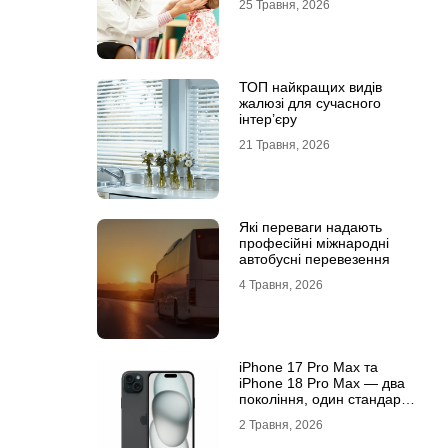
25 Травня, 2026
ТОП найкращих видів
жалюзі для сучасного
інтер’єру
21 Травня, 2026
Які переваги надають
професійні міжнародні
автобусні перевезення
4 Травня, 2026
iРhone 17 Рro Мax та
iРhone 18 Рro Мax — два
покоління, один стандарт
преміуму
2 Травня, 2026