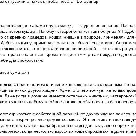
ачерпывающая лапами еду из миски, — заурядное явление. После е
лишь потом кушают. Почему четвероногий кот так поступает? Подоб
о от древних прадедов. Кошки, жившие в природе, применяли для 
. Добывать пищу, применяя только рот, было невозможно. Совреме
 так же считать, что проталкивание пищи лапой — это часть ритуал
еет права состояться. Кроме того, хотя «жертва» никуда не денетс
ебе для спокойствия.
ашней суматохи
только с пристрастием к тишине и покою, но и с заложенным в гена
пищи затаился другой хищник. Хуже того, его волнует не только доб
ка. Даже когда в доме не имеется остальных животных, четвероноги
одимо утащить добычу в тайное логово, чтобы поесть в безопасност
огут скрываться с собственной порцией от других членов помета, та
омная конкуренция за содержание миски. Это инстинктивное повед
даже в том случае, когда братья и сестры давным давно обрели н
оявляется, когда несколько взрослых кошек проживают в доме и пи