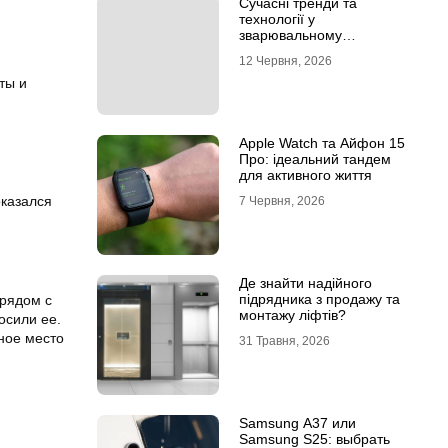
Сучасні тренди та
технології у
зварювальному
обладнанні: інтернет-
12 Червня, 2026
магазин Аргон
ты и
Apple Watch та Айфон 15
Про: ідеальний тандем
для активного життя
оказался
7 Червня, 2026
Де знайти надійного
підрядника з продажу та
 рядом с
монтажу ліфтів?
осили ее.
ное место
31 Травня, 2026
Samsung A37 или
Samsung S25: выбрать