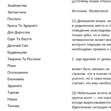
Знайомства
Источник: Shutterstock
Запчастини
Послуги
(1) Домашняя кошка, з
Краса Та Здоров'я
в уединенное место и 
поведение унаследован
Для Дорослих
только зубы, но и лапы
Одяг Та Взуття
четвероногое может все
которого пирушка не им
Дитячий Світ
необходимо прижать к с
Будівництво
Тварини Та Рослини
2. еда вдалеке от дом
Різне
может быть связано не 
Оголошення
страхом, что в поиске 
усатого, но и сама кош
Економіка
считает, что ему необх
Здоров'я
Туризм
(3) Небольшие котята м
группа котят — это огр
Наука
иногда вырисовывается 
Техніка
Идентичная ситуация п