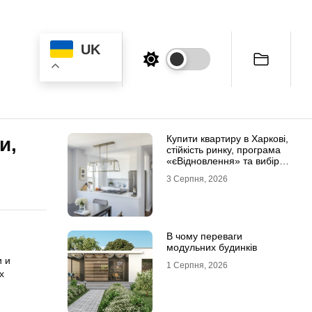
UK
Купити квартиру в Харкові,
и,
стійкість ринку, програма
«єВідновлення» та вибір
житла
3 Серпня, 2026
В чому переваги
модульних будинків
и и
1 Серпня, 2026
х