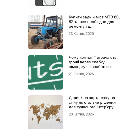
Купити задній міст МТЗ 80,
82 та все необхідне для
ремонту та
обслуговування
23 Квітня, 2026
Чому компанії втрачають
гроші через слабку
німецьку співробітників
21 Квітня, 2026
Дерев’яна карта світу на
стіну як стильне рішення
для сучасного інтер’єру
20 Квітня, 2026