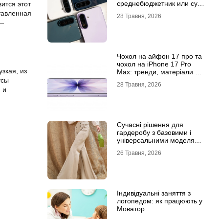
среднебюджетник или суб-
вится этот
флагман
ставленная
28 Травня, 2026
 —
Чохол на айфон 17 про та
чохол на iPhone 17 Pro
зкая, из
Max: тренди, матеріали та
комфорт
усы
28 Травня, 2026
 и
Сучасні рішення для
гардеробу з базовими і
універсальними моделями
штанів
26 Травня, 2026
Індивідуальні заняття з
логопедом: як працюють у
Моватор