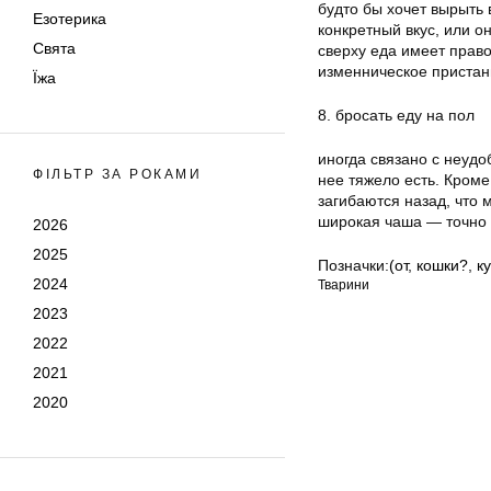
будто бы хочет вырыть 
Езотерика
конкретный вкус, или о
Свята
сверху еда имеет прав
изменническое пристан
Їжа
8. бросать еду на пол
иногда связано с неудо
ФІЛЬТР ЗА РОКАМИ
нее тяжело есть. Кроме
загибаются назад, что 
широкая чаша — точно
2026
2025
Позначки:
(от
,
кошки?
,
к
2024
Тварини
2023
2022
2021
2020