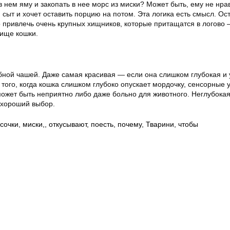
в нем яму и закопать в нее морс из миски? Может быть, ему не нра
н сыт и хочет оставить порцию на потом. Эта логика есть смысл. О
о привлечь очень крупных хищников, которые притащатся в логово
ище кошки.
бной чашей. Даже самая красивая — если она слишком глубокая и у
 того, когда кошка слишком глубоко опускает мордочку, сенсорные 
может быть неприятно либо даже больно для животного. Неглубокая
 хороший выбор.
усочки
,
миски,
,
откусывают
,
поесть
,
почему
,
Тварини
,
чтобы