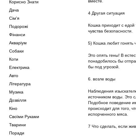
вместе.
Корисно Знати
Дача
4 Другая ситуация
Сім'я
Кошка приходит с едой 
Подорожі
чувства безопасности.
Фінанси
Акваріум
5) Кошка любит гонять 
Собаки
Это опять гены! В есте
Коти
понадобилось бы отправ
бы под угрозой.
Електрика
Авто
6. возле воды
Література
Наблюдения изыскателей
Музика
источником воды. Это с
Дозвілля
Подобное поведение им
Кіно
происходит для того, ч
испорченного мяса.
Своїми Руками
Тварини
7 Что сделать, если жи
Поради