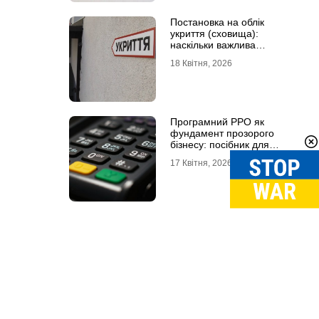
Постановка на облік
укриття (сховища):
наскільки важлива
кваліфікована допомога
18 Квітня, 2026
Програмний РРО як
фундамент прозорого
бізнесу: посібник для
сучасного ФОП
17 Квітня, 2026