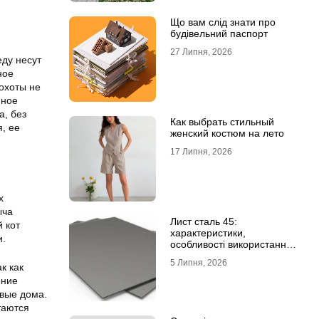
Що вам слід знати про
будівельний паспорт
27 Липня, 2026
ду несут
ное
охоты не
нное
а, без
Как выбрать стильный
я, ее
женский костюм на лето
17 Липня, 2026
х
ыча
Лист сталь 45:
й кот
характеристики,
и.
особливості використання
та відмінність від C45E
5 Липня, 2026
к как
ение
овые дома.
таются