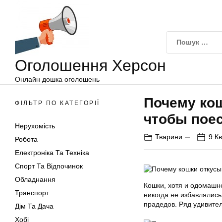
Оголошення
Перейти
Херсон
до
вмісту
Оголошення Херсон
Онлайн дошка оголошень
Почему кош
ФІЛЬТР ПО КАТЕГОРІЇ
чтобы пое
Нерухомість
Тварини
9 Кв
Робота
Електроніка Та Техніка
Спорт Та Відпочинок
Обладнання
Кошки, хотя и одомашн
Транспорт
никогда не избавлялись
прадедов. Ряд удивите
Дім Та Дача
Хобі