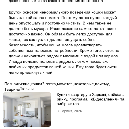
даже опасным из-за какого-то неприятного опыта.
Другой основой ненормального поведения кошки может
быть плохой запах помета. Поэтому лоток нужно каждый
день опустошать и постоянно чистить. В нем также не
должно быть мусора. Расположение самого лотка также
достаточно важно. Он обязан быть легко доступен для
кошки, так как туалет должен ощущать себя в
безопасности, чтобы кошка могла удовлетворять
собственные телесные потребности. Кроме того, лоток не
должен находиться рядом с мисками с водой или кормом.
Иногда полезно положить рядом с лотком несколько
любимых предметов вашей кошки. Ему тогда будет очень
легко привыкнуть к ней.
Позначки:
вне
,
кошки?
,
лотка
,
мочатся
,
некоторые
,
почему
,
Тварини
Тварини
Купити квартиру в Харкові, стійкість
ринку, програма «єВідновлення» та
вибір житла
3 Серпня, 2026