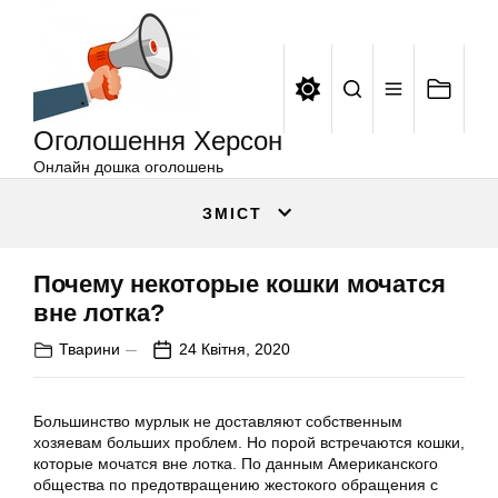
Оголошення
Перейти
Херсон
до
вмісту
Оголошення Херсон
Онлайн дошка оголошень
ЗМІСТ
Почему некоторые кошки мочатся
вне лотка?
Тварини
24 Квітня, 2020
Большинство мурлык не доставляют собственным
хозяевам больших проблем. Но порой встречаются кошки,
которые мочатся вне лотка. По данным Американского
общества по предотвращению жестокого обращения с