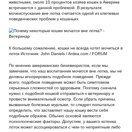
животными, около 10 процентов хозяев кошек в Америке
встречаются с данной проблемой. В результате
мочеиспускание вне лотка считается одной из ключевых
поведенческих проблем у кошачьих.
К большому сожалению, кошки не всегда хотят мочиться в
лоток Источник: John Daniels / Ardea.com / FORUM
По мнению американских бихевиористов, если мы
замечаем, что наш воспитанник мочится вне лотка, мы не
должны игнорировать подобное поведение. Прежде
всего, подобное поведение может быть симптомом
серьезных сложностей со здоровьем. Поэтому сначала
нужно с подобной кошкой отправиться к ветеринару и
провести внимательный осмотр. Если убрать причины,
вызванные болезнью мурлыки, то следует попытаться
определить, что заставляет нашу кошку вести себя
подобным образом. Обычно основой являются
психологические факторы. Допустим, у вашего котенка
лоток может ассоциироваться с чем-то неприятным либо