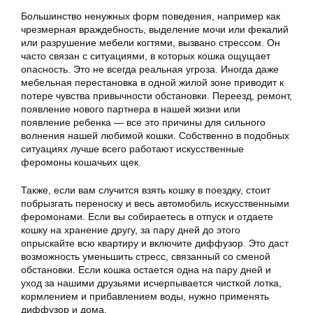
Большинство ненужных форм поведения, например как
чрезмерная враждебность, выделение мочи или фекалий
или разрушение мебели когтями, вызвано стрессом. Он
часто связан с ситуациями, в которых кошка ощущает
опасность. Это не всегда реальная угроза. Иногда даже
мебельная перестановка в одной жилой зоне приводит к
потере чувства привычности обстановки. Переезд, ремонт,
появление нового партнера в нашей жизни или
появление ребенка — все это причины для сильного
волнения нашей любимой кошки. Собственно в подобных
ситуациях лучше всего работают искусственные
феромоны кошачьих щек.
Также, если вам случится взять кошку в поездку, стоит
побрызгать переноску и весь автомобиль искусственными
феромонами. Если вы собираетесь в отпуск и отдаете
кошку на хранение другу, за пару дней до этого
опрыскайте всю квартиру и включите диффузор. Это даст
возможность уменьшить стресс, связанный со сменой
обстановки. Если кошка остается одна на пару дней и
уход за нашими друзьями исчерпывается чисткой лотка,
кормлением и прибавлением воды, нужно применять
диффузор и дома.