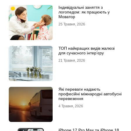
Індивідуальні заняття з
логопедом: як працюють у
Моватор
25 Травня, 2026
ТОП найкращих видів жалюзі
для сучасного інтер’єру
21 Травня, 2026
Які переваги надають
професійні міжнародні автобусні
перевезення
4 Травня, 2026
iРhone 17 Рro Мax та iРhone 18