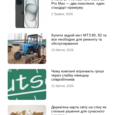
Рro Мax — два покоління, один
стандарт преміуму
2 Травня, 2026
Купити задній міст МТЗ 80, 82 та
все необхідне для ремонту та
обслуговування
23 Квітня, 2026
Чому компанії втрачають гроші
через слабку німецьку
співробітників
21 Квітня, 2026
Дерев’яна карта світу на стіну як
стильне рішення для сучасного