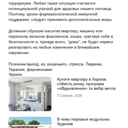
террариуме. Любая такая ситуация считается
потенциальной угрозой для здоровья нашего питомца.
Поэтому, кроме фармакологической иммунной
поддержки, следует принимать дополнительные меры.
Должным образом насытив квартиру, машину или
переноску запахом феромонов, кошка, чувствуя себя в
безопасности и, прежде всего, “дома”, не будет нервно
реагировать на любые изменения в ближайшем
окружении.
Позначки:
выход
,
из
,
кошачьего
,
стресса
,
Тварини
,
Терапия
,
феромонами.
Тварини
Купити квартиру в Харкові,
стійкість ринку, програма
«єВідновлення» та вибір житла
3 Серпня, 2026
В чому переваги модульних
будинків