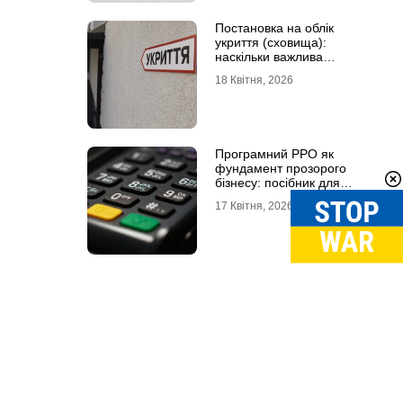
Постановка на облік
укриття (сховища):
наскільки важлива
кваліфікована допомога
18 Квітня, 2026
Програмний РРО як
фундамент прозорого
бізнесу: посібник для
сучасного ФОП
17 Квітня, 2026