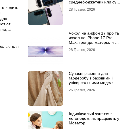
среднебюджетник или суб-
флагман
го ходить
28 Травня, 2026
ы
 для
ают от
нии, а
Чохол на айфон 17 про та
чохол на iPhone 17 Pro
Max: тренди, матеріали та
 болью для
комфорт
28 Травня, 2026
Сучасні рішення для
гардеробу з базовими і
універсальними моделями
штанів
26 Травня, 2026
Індивідуальні заняття з
логопедом: як працюють у
Моватор