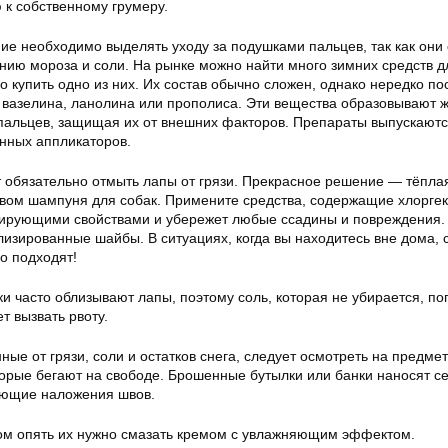
 к собственному грумеру.
е необходимо выделять уходу за подушками пальцев, так как они
ию мороза и соли. На рынке можно найти много зимних средств д
о купить одно из них. Их состав обычно сложен, однако нередко по
 вазелина, ланолина или прополиса. Эти вещества образовывают 
пальцев, защищая их от внешних факторов. Препараты выпускаютс
онных аппликаторов.
т обязательно отмыть лапы от грязи. Прекрасное решение — тёплая
ом шампуня для собак. Примените средства, содержащие хлоргек
рующими свойствами и убережет любые ссадины и повреждения.
лизированные шайбы. В ситуациях, когда вы находитесь вне дома,
о подходят!
ки часто облизывают лапы, поэтому соль, которая не убирается, по
т вызвать рвоту.
е от грязи, соли и остатков снега, следует осмотреть на предмет
оторые бегают на свободе. Брошенные бутылки или банки наносят с
ующие наложения швов.
ом опять их нужно смазать кремом с увлажняющим эффектом.