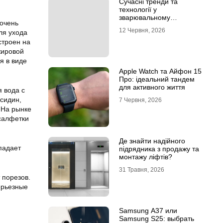
Сучасні тренди та
технології у
зварювальному
 очень
обладнанні: інтернет-
12 Червня, 2026
ля ухода
магазин Аргон
строен на
жировой
я в виде
Apple Watch та Айфон 15
Про: ідеальний тандем
для активного життя
 вода с
сидин,
7 Червня, 2026
 На рынке
 салфетки
Де знайти надійного
падает
підрядника з продажу та
монтажу ліфтів?
31 Травня, 2026
 порезов.
ерьезные
Samsung A37 или
Samsung S25: выбрать