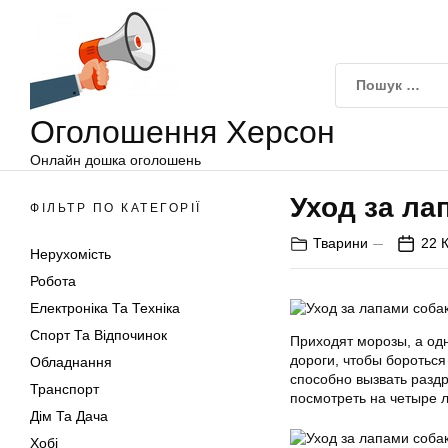
Оголошення
Перейти
Херсон
до
вмісту
Оголошення Херсон
Онлайн дошка оголошень
Уход за ла
ФІЛЬТР ПО КАТЕГОРІЇ
Тварини
22 К
Нерухомість
Робота
Електроніка Та Техніка
Спорт Та Відпочинок
Приходят морозы, а од
дороги, чтобы бороться
Обладнання
способно вызвать разд
Транспорт
посмотреть на четыре л
Дім Та Дача
Хобі