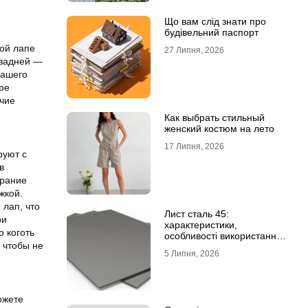
Що вам слід знати про
будівельний паспорт
бой лапе
27 Липня, 2026
 задней —
нашего
ре
ичие
Как выбрать стильный
женский костюм на лето
17 Липня, 2026
руют с
в
ирание
жкой.
 лап, что
Лист сталь 45:
ри
характеристики,
о коготь
особливості використання
 чтобы не
та відмінність від C45E
5 Липня, 2026
ожете