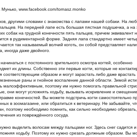
 Мунько, www.facebook.com/tomasz.monko
нов, другими словами с знакомства с лапами нашей собаки. На лю
 пальцев. На передней лапе есть большая пястная подушечка, а на
их собак на грудной конечности пять пальцев, причем эквивалент 
ится в рудиментарной форме. Задняя лапа стандартно имеет четы
ечается так называемый волчий коготь, он собой представляет нал
, иногда даже двойного.
начинаться с постоянного зрительного осмотра когтей, особенно
дмет их длины. Собственно эти первые когти, которые не контакти
я соответствующим образом и могут зарастать либо даже врастать 
лезненные раны и гнойное воспаление данной области. Зимой ист
ыть малоэффективным, поэтому им нужно помогать правильной стри
ые, они могут усложнять ходьбу, вызывать искривление и смещение
травме конечностей. Вы можете подстричь когти самостоятельно п
ых в зоомагазине, или обратиться к ветеринару. Не забывайте, чт
ан, поэтому необходимо помнить, как сильно необходимо обрезать,
течения из повреждённого сосуда.
ужно выделить волосам между пальцами ног. Здесь снег садится и
усложняя ходьбу. Поэтому их нужно срезать должным образом. Вы м