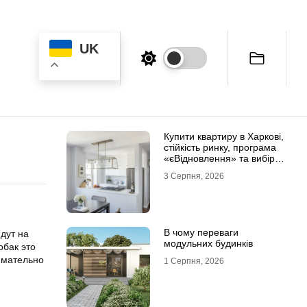
UK
Купити квартиру в Харкові,
стійкість ринку, програма
«єВідновлення» та вибір
житла
3 Серпня, 2026
В чому переваги
дут на
модульних будинків
обак это
имательно
1 Серпня, 2026