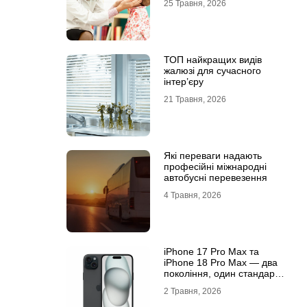
25 Травня, 2026
ТОП найкращих видів
жалюзі для сучасного
інтер’єру
21 Травня, 2026
Які переваги надають
професійні міжнародні
автобусні перевезення
4 Травня, 2026
iРhone 17 Рro Мax та
iРhone 18 Рro Мax — два
покоління, один стандарт
преміуму
2 Травня, 2026