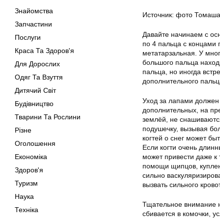
Знайомства
Источник: фото Томаша
Запчастини
Давайте начинаем с ос
Послуги
по 4 пальца с концами
Краса Та Здоров'я
метатарзальная. У мног
большого пальца наход
Для Дорослих
пальца, но иногда встр
Одяг Та Взуття
дополнительного пальца
Дитячий Світ
Уход за лапами должен 
Будівництво
дополнительных, на пре
Тварини Та Рослини
землёй, не снашиваютс
подушечку, вызывая бо
Різне
когтей о снег может б
Оголошення
Если когти очень длинн
Економіка
может привести даже к 
помощи щипцов, купленн
Здоров'я
сильно васкуляризиров
Туризм
вызвать сильного крово
Наука
Тщательное внимание н
Техніка
сбивается в комочки, 