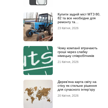
Купити задній міст МТЗ 80,
82 та все необхідне для
ремонту та
обслуговування
23 Квітня, 2026
Чому компанії втрачають
гроші через слабку
німецьку співробітників
21 Квітня, 2026
Дерев’яна карта світу на
стіну як стильне рішення
для сучасного інтер’єру
20 Квітня, 2026