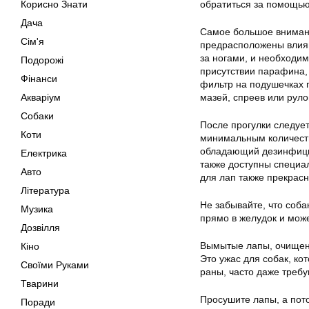
Корисно Знати
обратиться за помощью
Дача
Самое большое внимани
Сім'я
предрасположены влиян
за ногами, и необходим
Подорожі
присутствии парафина,
Фінанси
фильтр на подушечках 
Акваріум
мазей, спреев или рул
Собаки
После прогулки следуе
Коти
минимальным количеств
обладающий дезинфици
Електрика
также доступны специа
Авто
для лап также прекрасн
Література
Не забывайте, что соба
Музика
прямо в желудок и може
Дозвілля
Вымытые лапы, очищенны
Кіно
Это ужас для собак, к
Своїми Руками
раны, часто даже треб
Тварини
Просушите лапы, а пот
Поради