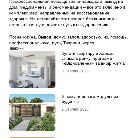
Профессиональная помощь врача-нарколога, выезд на
дом, медикаменты и рекомендации – всё это включено в
комплекс мер, направленных на восстановление
здоровья. Не оставляйте этот вопрос без внимания –
оставьте заявку и начните путь к выздоровлению.
Позначки:
(на
,
Вывод
,
дому:
,
запоя
,
здоровью
,
из
,
помощь
,
профессиональную
,
путь
,
Тварини
,
через
Тварини
Купити квартиру в Харкові,
стійкість ринку, програма
«єВідновлення» та вибір житла
3 Серпня, 2026
В чому переваги модульних
будинків
1 Серпня, 2026