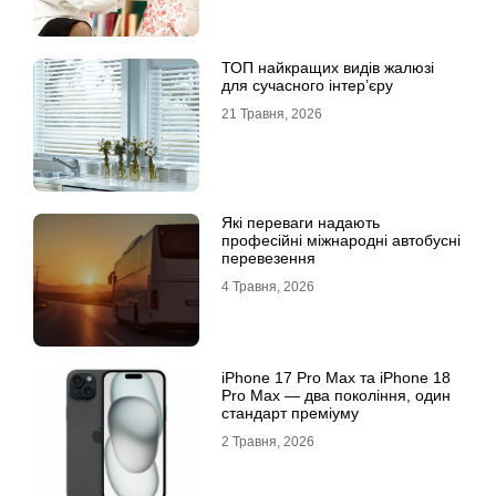
ТОП найкращих видів жалюзі
для сучасного інтер’єру
21 Травня, 2026
Які переваги надають
професійні міжнародні автобусні
перевезення
4 Травня, 2026
iРhone 17 Рro Мax та iРhone 18
Рro Мax — два покоління, один
стандарт преміуму
2 Травня, 2026