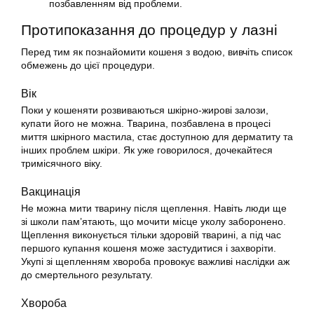
позбавленням від проблеми.
Протипоказання до процедур у лазні
Перед тим як познайомити кошеня з водою, вивчіть список
обмежень до цієї процедури.
Вік
Поки у кошеняти розвиваються шкірно-жирові залози,
купати
його не можна. Тварина, позбавлена в процесі
миття шкірного мастила, стає доступною для дерматиту та
інших проблем шкіри. Як уже говорилося, дочекайтеся
тримісячного віку.
Вакцинація
Не можна мити тварину після щеплення. Навіть люди ще
зі школи пам’ятають, що мочити місце уколу заборонено.
Щеплення виконується тільки здоровій тварині, а під час
першого купання
кошеня
може застудитися і захворіти.
Укупі зі щепленням хвороба провокує важливі наслідки аж
до смертельного результату.
Хвороба