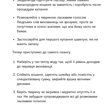
Заздалегідь підготуйте ласощі, якими бажано
винагородити
кошеня
за завзятість і хоробрість після
процедури купання.
Розмовляйте з твариною ласкавим голосом.
Людських слів вихованець не зрозуміє, проте за
почуттями в голосі знатиме, що зла йому ніхто не
бажає.
Застосовуйте для першого купання шампуні, які не
мають запаху.
Тепер приступимо до самого сеансу.
Наберіть у таз теплу воду так, щоб її рівень доходив
до черевця вихованця.
Спійміть кошеня, одягніть шлейку або помістіть у
спеціалізовану сумку, закрийте вушка ватними
дисками.
Беріть тварину за загривок і акуратно опустіть її в
таз. Не забудьте супроводжувати всі дії розмовами
ласкавим голосом.