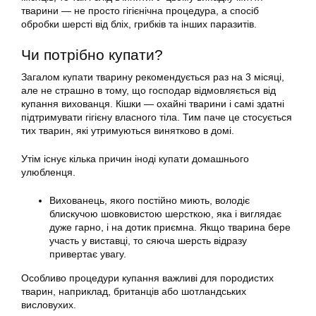
тварини — не просто гігієнічна процедура, а спосіб
обробки шерсті від бліх, грибків та інших паразитів.
Чи потрібно
купати
?
Загалом
купати
тварину рекомендується раз на 3 місяці,
але не страшно в тому, що господар відмовляється від
купання вихованця. Кішки — охайні тварини і самі здатні
підтримувати гігієну власного тіла. Тим паче це стосується
тих тварин, які утримуються винятково в домі.
Утім існує кілька причин іноді
купати
домашнього
улюбленця.
Вихованець, якого постійно миють, володіє
блискучою шовковистою шерсткою, яка і виглядає
дуже гарно, і на дотик приємна. Якщо тварина бере
участь у виставці, то сяюча шерсть відразу
привертає увагу.
Особливо процедури купання важливі для породистих
тварин, наприклад, британців або шотландських
висловухих.