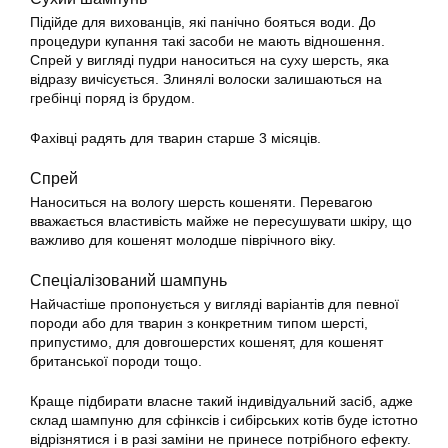
Підійде для вихованців, які панічно бояться води. До
процедури купання такі засоби не мають відношення.
Спрей у вигляді пудри наноситься на суху шерсть, яка
відразу вичісується. Злинялі волоски залишаються на
гребінці поряд із брудом.
Фахівці радять для тварин старше 3 місяців.
Спрей
Наноситься на вологу шерсть кошеняти. Перевагою
вважається властивість майже не пересушувати шкіру, що
важливо для кошенят молодше піврічного віку.
Спеціалізований шампунь
Найчастіше пропонується у вигляді варіантів для певної
породи або для тварин з конкретним типом шерсті,
припустимо, для довгошерстих кошенят, для кошенят
британської породи тощо.
Краще підбирати власне такий індивідуальний засіб, адже
склад шампуню для сфінксів і сибірських котів буде істотно
відрізнятися і в разі заміни не принесе потрібного ефекту.