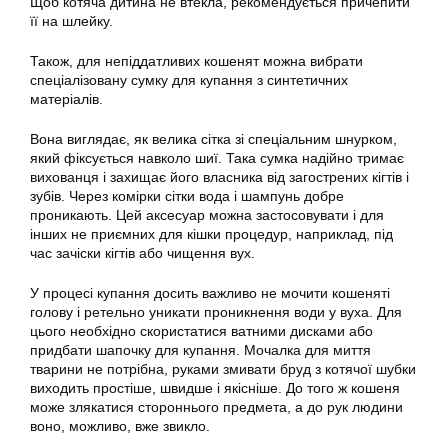
Щоб котяча дитина не втекла, рекомендується причепити
її на шлейку.
Також, для непіддатливих кошенят можна вибрати
спеціалізовану сумку для купання з синтетичних
матеріалів.
Вона виглядає, як велика сітка зі спеціальним шнурком,
який фіксується навколо шиї. Така сумка надійно тримає
вихованця і захищає його власника від загострених кігтів і
зубів. Через комірки сітки вода і шампунь добре
проникають. Цей аксесуар можна застосовувати і для
інших не приємних для кішки процедур, наприклад, під
час зачіски кігтів або чищення вух.
У процесі купання досить важливо не мочити кошеняті
голову і ретельно уникати проникнення води у вуха. Для
цього необхідно скористатися ватними дисками або
придбати шапочку для купання. Мочалка для миття
тварини не потрібна, руками змивати бруд з котячої шубки
виходить простіше, швидше і якісніше. До того ж
кошеня
може злякатися стороннього предмета, а до рук людини
воно, можливо, вже звикло.