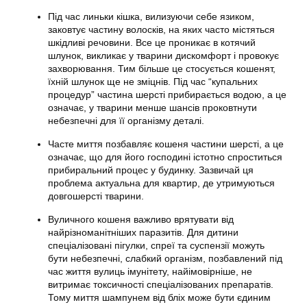
Під час линьки кішка, вилизуючи себе язиком,
заковтує частину волосків, на яких часто містяться
шкідливі речовини. Все це проникає в котячий
шлунок, викликає у тварини дискомфорт і провокує
захворювання. Тим більше це стосується кошенят,
їхній шлунок ще не зміцнів. Під час “купальних
процедур” частина шерсті прибирається водою, а це
означає, у тварини менше шансів проковтнути
небезпечні для її організму деталі.
Часте миття позбавляє
кошеня
частини шерсті, а це
означає, що для його господині істотно спроститься
прибиральний процес у будинку. Зазвичай ця
проблема актуальна для квартир, де утримуються
довгошерсті тварини.
Вуличного
кошеня
важливо врятувати від
найрізноманітніших паразитів. Для дитини
спеціалізовані пігулки, спреї та суспензії можуть
бути небезпечні, слабкий організм, позбавлений під
час життя вулиць імунітету, найімовірніше, не
витримає токсичності спеціалізованих препаратів.
Тому миття шампунем від бліх може бути єдиним