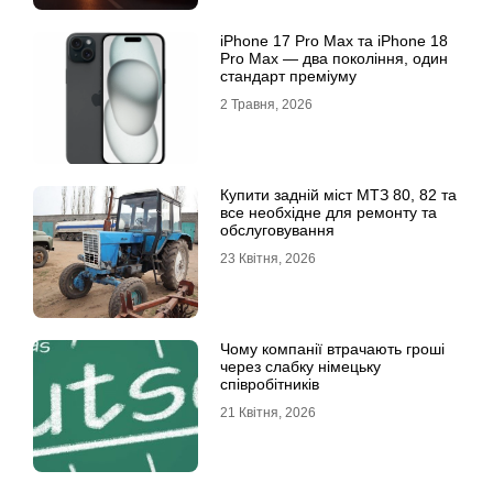
iРhone 17 Рro Мax та iРhone 18
Рro Мax — два покоління, один
стандарт преміуму
2 Травня, 2026
Купити задній міст МТЗ 80, 82 та
все необхідне для ремонту та
обслуговування
23 Квітня, 2026
Чому компанії втрачають гроші
через слабку німецьку
співробітників
21 Квітня, 2026