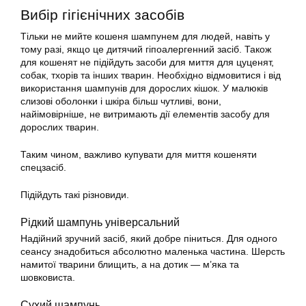
Вибір гігієнічних засобів
Тільки не мийте
кошеня
шампунем для людей, навіть у
тому разі, якщо це дитячий гіпоалергенний засіб. Також
для кошенят не підійдуть засоби для миття для цуценят,
собак, тхорів та інших тварин. Необхідно відмовитися і від
використання шампунів для дорослих кішок. У малюків
слизові оболонки і шкіра більш чутливі, вони,
найімовірніше, не витримають дії елементів засобу для
дорослих тварин.
Таким чином, важливо купувати для миття кошеняти
спецзасіб.
Підійдуть такі різновиди.
Рідкий шампунь універсальний
Надійний зручний засіб, який добре піниться. Для одного
сеансу знадобиться абсолютно маленька частина. Шерсть
намитої тварини блищить, а на дотик — м’яка та
шовковиста.
Сухий шампунь