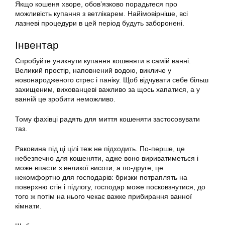
Якщо
кошеня
хворе, обов’язково порадьтеся про
можливість купання з ветлікарем. Найімовірніше, всі
лазневі процедури в цей період будуть заборонені.
Інвентар
Спробуйте уникнути купання кошеняти в самій ванні.
Великий простір, наповнений водою, викличе у
новонародженого стрес і паніку. Щоб відчувати себе більш
захищеним, вихованцеві важливо за щось хапатися, а у
ванній це зробити неможливо.
Тому фахівці радять для миття кошеняти застосовувати
таз.
Раковина під ці цілі теж не підходить. По-перше, це
небезпечно для кошеняти, адже воно вириватиметься і
може впасти з великої висоти, а по-друге, це
некомфортно для господарів: бризки потраплять на
поверхню стін і підлогу, господар може посковзнутися, до
того ж потім на нього чекає важке прибирання ванної
кімнати.