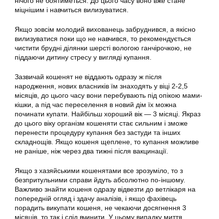
нічого не боятиметься. До цього часу воно вже стане
міцнішим і навчиться вилизуватися.
Якщо зовсім молодий вихованець забруднився, а якісно
вилизуватися поки що не навчився, то рекомендується
чистити брудні ділянки шерсті вологою ганчірочкою, не
піддаючи дитину стресу у вигляді купання.
Зазвичай кошенят не віддають одразу ж після
народження, нових власників їм знаходять у віці 2-2,5
місяців, до цього часу вони перебувають під опікою мами-
кішки, а під час переселення в новий дім їх можна
починати
купати
. Найбільш хороший вік — 3 місяці. Якраз
до цього віку організм кошеняти стає сильним і зможе
перенести процедуру купання без застуди та інших
складнощів. Якщо
кошеня
щеплене, то купання можливе
не раніше, ніж через два тижні після вакцинації.
Якщо з хазяйськими кошенятами все зрозуміло, то з
безпритульними справи йдуть абсолютно по-іншому.
Важливо знайти
кошеня
одразу відвезти до ветлікаря на
попередній огляд і здачу аналізів, і якщо фахівець
порадить викупати
кошеня
, не чекаючи досягнення 3
місяців, то так і слід вчинити. У цьому випадку миття