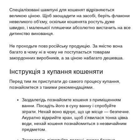
Спеціалізовані шампуні для кошенят відрізняються
великою ціною. Щоб заощадити на засобі, беріть флакони
невеликого об’єму, оскільки кошенята ростуть дуже
швидко, і маленької пляшечки абсолютно вистачить на все
дитинство вихованця.
Не проходьте повз російську продукцію. За якістю вона
багато в чому ні в чому не поступається товарам
закордонних виробників, а за ціною набагато дешевша.
Інструкція з купання кошеняти
Перед тим як приступати до самого процесу купання,
познайомтеся з такими рекомендаціями.
Заздалегідь познайомте кошеня з приміщенням
ванни. Посадіть його в суху ванну і спробуйте
зіграти. Нехай воно відчує, що це місце — безпечне.
Акуратно відкрийте кран, щоб з’явилася тонка цівка
води, нехай
кошеня
познайомиться з незвичайним
предметом.