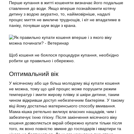
Перше купання в житті кошеняти визначає його подальше
ставлення до води. Якщо вперше познайомити котячу
дитину з водою акуратно, то, найімовірніше, надалі
процес миття не викличе труднощів, і кіт не впадатиме в
паніку, почувши шум води з крана.
Щоб
кошеня
не боялося процедури купання, необхідно
робити це
правильно
і обережно.
Оптимальний вік
У місячному або ще більш молодому віці
купати кошеня
не можна, тому що цей процес може порушити режим
температур і змити жирову плівку зі шкіри дитини, таким
чином відкривши доступ небезпечним бактеріям. У такому
віці йому достатньо материнського способу вмивання.
Мама-кішка ретельно вилизує власних нащадків, чим і
забезпечує їхню гігієну. Після закінчення місячного віку
кошеня
дозволяється вкрай обережно
купати
тільки після
того, як воно повністю звикне до господарів і квартири та