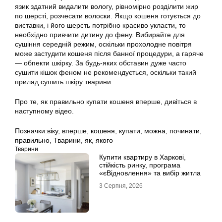
язик здатний видалити вологу, рівномірно розділити жир
по шерсті, розчесати волоски. Якщо
кошеня
готується до
виставки, і його шерсть потрібно красиво укласти, то
необхідно привчити дитину до фену. Вибирайте для
сушіння середній режим, оскільки прохолодне повітря
може застудити
кошеня
після банної процедури, а гаряче
— обпекти шкірку. За будь-яких обставин дуже часто
сушити кішок феном не рекомендується, оскільки такий
прилад сушить шкіру тварини.
Про те, як
правильно купати кошеня
вперше, дивіться в
наступному відео.
Позначки:
віку
,
вперше
,
кошеня
,
купати
,
можна
,
починати
,
правильно
,
Тварини
,
як
,
якого
Тварини
Купити квартиру в Харкові,
стійкість ринку, програма
«єВідновлення» та вибір житла
3 Серпня, 2026