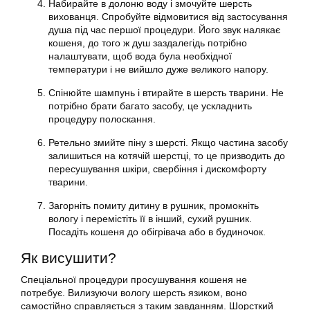
Набирайте в долоню воду і змочуйте шерсть
вихованця. Спробуйте відмовитися від застосування
душа під час першої процедури. Його звук налякає
кошеня
, до того ж душ заздалегідь потрібно
налаштувати, щоб вода була необхідної
температури і не вийшло дуже великого напору.
Спінюйте шампунь і втирайте в шерсть тварини. Не
потрібно брати багато засобу, це ускладнить
процедуру полоскання.
Ретельно змийте піну з шерсті. Якщо частина засобу
залишиться на котячій шерстці, то це призводить до
пересушування шкіри, свербіння і дискомфорту
тварини.
Загорніть помиту дитину в рушник, промокніть
вологу і перемістіть її в інший, сухий рушник.
Посадіть
кошеня
до обігрівача або в будиночок.
Як висушити?
Спеціальної процедури просушування
кошеня
не
потребує. Вилизуючи вологу шерсть язиком, воно
самостійно справляється з таким завданням. Шорсткий