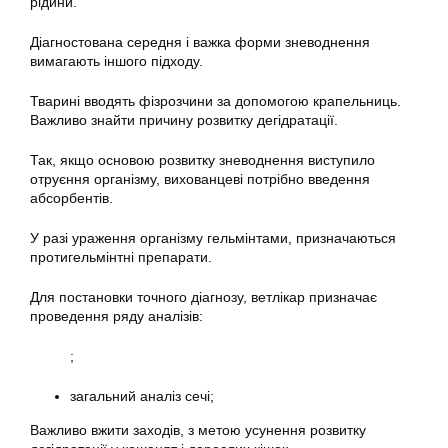
рідини.
Діагностована середня і важка форми зневоднення
вимагають іншого підходу.
Тварині вводять фізрозчини за допомогою крапельниць.
Важливо знайти причину розвитку дегідратації.
Так, якщо основою розвитку зневоднення виступило
отруєння організму, вихованцеві потрібно введення
абсорбентів.
У разі ураження організму гельмінтами, призначаються
протигельмінтні препарати.
Для постановки точного діагнозу, ветлікар призначає
проведення ряду аналізів:
;
загальний аналіз сечі;
Важливо вжити заходів, з метою усунення розвитку