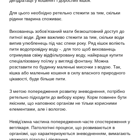
дегідратації у кошенят і дорослих кішок.
Для цього необхідно ретельно стежити за тим, скільки
рідини тварина споживає.
Вихованець зобов’язаний мати безкоштовний доступ до
питної води. Дуже важливо стежити за тим, скільки води
випив улюбленець під час спеки року. Ряд кішок воліють
пити водопровідну воду -. для того щоб вихованець
отримував свіжу відфільтровану воду, найкраще купити
спеціалізовану поїлку у вигляді фонтану. Можна
розставити по будинку маленькі мисочки з водою. Так,
кішка або маленьке кошеня в силу власного природного
цікавості, буде більше пити.
З метою попередження розвитку зневоднення, потрібно
ретельно підходити до вибору корму. Корм повинен бути
якісним, що наповнює організм не тільки корисними
елементами, але і вологою.
Невід’ємна частина попередження-часте спостереження у
ветлікаря. Патологічні процеси, що розвиваються в
організмі, що характеризуються зневодненням, вимагають
уважного підходу і лікування.