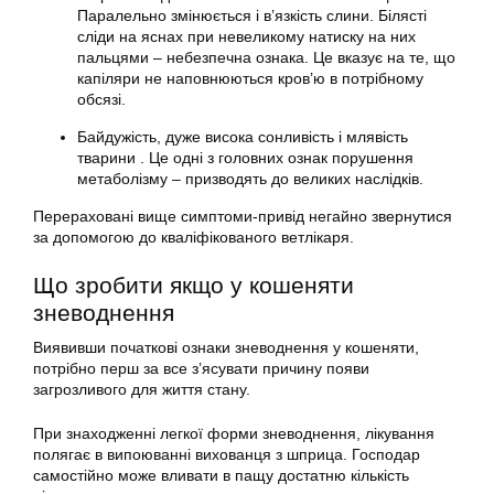
Паралельно змінюється і в’язкість слини. Білясті
сліди на яснах при невеликому натиску на них
пальцями – небезпечна ознака. Це вказує на те, що
капіляри не наповнюються кров’ю в потрібному
обсязі.
Байдужість, дуже висока сонливість і млявість
тварини . Це одні з головних ознак порушення
метаболізму – призводять до великих наслідків.
Перераховані вище симптоми-привід негайно звернутися
за допомогою до кваліфікованого ветлікаря.
Що зробити якщо у кошеняти
зневоднення
Виявивши початкові ознаки зневоднення у кошеняти,
потрібно перш за все з’ясувати причину появи
загрозливого для життя стану.
При знаходженні легкої форми зневоднення, лікування
полягає в випоюванні вихованця з шприца. Господар
самостійно може вливати в пащу достатню кількість