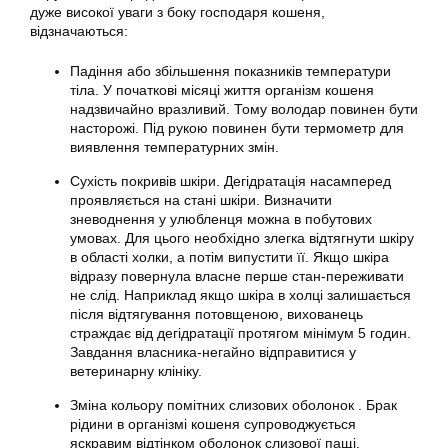
дуже високої уваги з боку господаря кошеня,
відзначаються:
Падіння або збільшення показників температури
тіла. У початкові місяці життя організм кошеня
надзвичайно вразливий. Тому володар повинен бути
насторожі. Під рукою повинен бути термометр для
виявлення температурних змін.
Сухість покривів шкіри. Дегідратація насамперед
проявляється на стані шкіри. Визначити
зневоднення у улюбленця можна в побутових
умовах. Для цього необхідно злегка відтягнути шкіру
в області холки, а потім випустити її. Якщо шкіра
відразу повернула власне перше стан-переживати
не слід. Наприклад якщо шкіра в холці залишається
після відтягування потовщеною, вихованець
страждає від дегідратації протягом мінімум 5 годин.
Завдання власника-негайно відправитися у
ветеринарну клініку.
Зміна кольору помітних слизових оболонок . Брак
рідини в організмі кошеня супроводжується
яскравим відтінком оболонок слизової пащі.