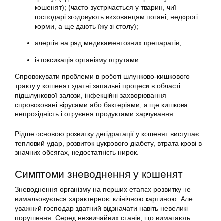
кошенят); (часто зустрічається у тварин, чиї
господарі згодовують вихованцям погані, недорогі
корми, а ще дають їжу зі столу);
алергія на ряд медикаментозних препаратів;
інтоксикація організму отрутами.
Спровокувати проблеми в роботі шлунково-кишкового
тракту у кошенят здатні запальні процеси в області
підшлункової залози, інфекційні захворювання
спровоковані вірусами або бактеріями, а ще кишкова
непрохідність і отруєння продуктами харчування.
Рідше основою розвитку дегідратації у кошенят виступає
тепловий удар, розвиток цукрового діабету, втрата крові в
значних обсягах, недостатність нирок.
Симптоми зневоднення у кошенят
Зневоднення організму на перших етапах розвитку не
вимальовується характерною клінічною картиною. Але
уважний господар здатний відзначати навіть невеликі
порушення. Серед незвичайних станів, що вимагають