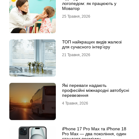
логопедом: як працюють у
Моватор
25 Травня, 2026
ТОП найкращих видів жалюзі
для сучасного інтер’єру
21 Травня, 2026
Які переваги надають
професійні міжнародні автобусні
перевезення
4 Травня, 2026
iРhone 17 Рro Мax та iРhone 18
Рro Мax — два покоління, один
стандарт преміуму