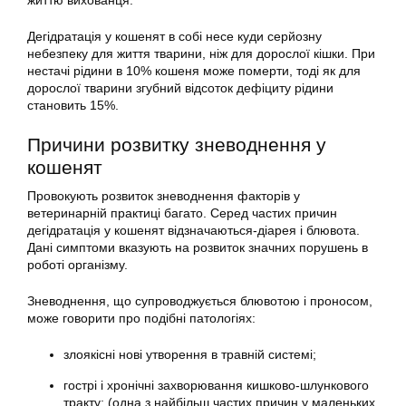
життю вихованця.
Дегідратація у кошенят в собі несе куди серйозну
небезпеку для життя тварини, ніж для дорослої кішки. При
нестачі рідини в 10% кошеня може померти, тоді як для
дорослої тварини згубний відсоток дефіциту рідини
становить 15%.
Причини розвитку зневоднення у
кошенят
Провокують розвиток зневоднення факторів у
ветеринарній практиці багато. Серед частих причин
дегідратація у кошенят відзначаються-діарея і блювота.
Дані симптоми вказують на розвиток значних порушень в
роботі організму.
Зневоднення, що супроводжується блювотою і проносом,
може говорити про подібні патологіях:
злоякісні нові утворення в травній системі;
гострі і хронічні захворювання кишково-шлункового
тракту; (одна з найбільш частих причин у маленьких